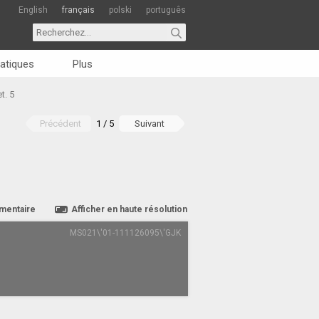
English
français
polski
português
atiques
Plus
t. 5
Précédent
1 / 5
Suivant
mentaire
Afficher en haute résolution
MS021\'01-111126095\'GJK