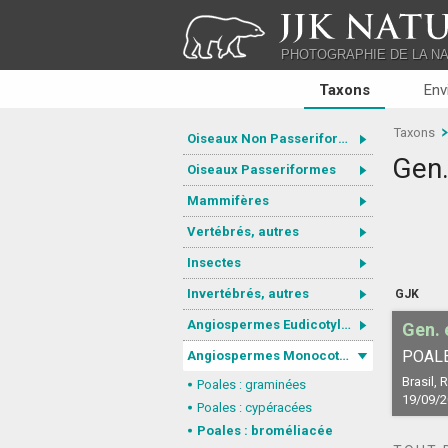
JJK NATU
PHOTOGRAPHIE DE LA N
Taxons
Env
Taxons
Oiseaux Non Passeriformes
Gen.
Oiseaux Passeriformes
Mammifères
Vertébrés, autres
Insectes
Invertébrés, autres
GJK
Angiospermes Eudicotylédones
Gen. e
POALE
Angiospermes Monocotylédones
Brasil,
Poales : graminées
19/09/
Poales : cypéracées
Poales : broméliacée