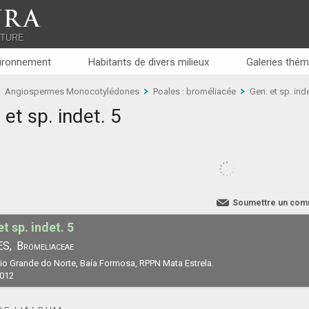
RA
ATURE
ironnement
Habitants de divers milieux
Galeries thém
Angiospermes Monocotylédones
Poales : broméliacée
Gen. et sp. inde
 et sp. indet. 5
Soumettre un com
t sp. indet. 5
S,
Bromeliaceae
 Rio Grande do Norte, Baía Formosa, RPPN Mata Estrela.
2012