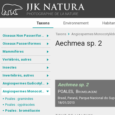
JJK NATURA
PHOTOGRAPHIE DE LA NATURE
Taxons
Environnement
Habitan
Taxons
Angiospermes Monocotyléd
Oiseaux Non Passeriformes
Aechmea sp. 2
Oiseaux Passeriformes
Mammifères
Vertébrés, autres
Insectes
Invertébrés, autres
Angiospermes Eudicotylédones
Aechmea sp. 2
POALES,
Bromeliaceae
Angiospermes Monocotylédones
Brasil, Paraná, Parque Nacional do Sup
Poales : graminées
18/01/2013
Poales : cypéracées
Poales : broméliacée