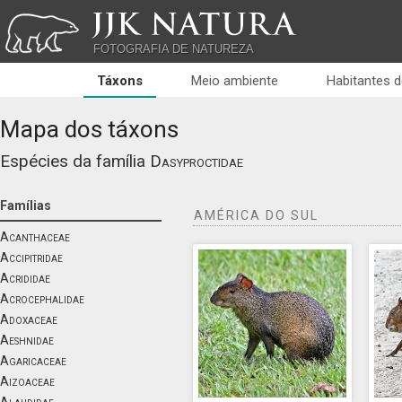
JJK NATURA
FOTOGRAFIA DE NATUREZA
Táxons
Meio ambiente
Habitantes d
Mapa dos táxons
Espécies da família
Dasyproctidae
Famílias
AMÉRICA DO SUL
Acanthaceae
Accipitridae
Acrididae
Acrocephalidae
Adoxaceae
Aeshnidae
Agaricaceae
Aizoaceae