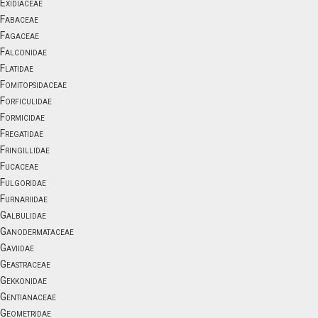
Exidiaceae
Fabaceae
Fagaceae
Falconidae
Flatidae
Fomitopsidaceae
Forficulidae
Formicidae
Fregatidae
Fringillidae
Fucaceae
Fulgoridae
Furnariidae
Galbulidae
Ganodermataceae
Gaviidae
Geastraceae
Gekkonidae
Gentianaceae
Geometridae