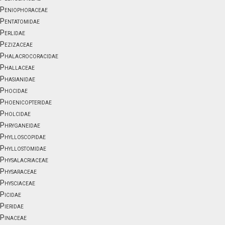
Peniophoraceae
Pentatomidae
Perlidae
Pezizaceae
Phalacrocoracidae
Phallaceae
Phasianidae
Phocidae
Phoenicopteridae
Pholcidae
Phryganeidae
Phylloscopidae
Phyllostomidae
Physalacriaceae
Physaraceae
Physciaceae
Picidae
Pieridae
Pinaceae