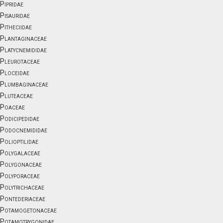
Pipridae
Pisauridae
Pitheciidae
Plantaginaceae
Platycnemididae
Pleurotaceae
Ploceidae
Plumbaginaceae
Pluteaceae
Poaceae
Podicipedidae
Podocnemididae
Polioptilidae
Polygalaceae
Polygonaceae
Polyporaceae
Polytrichaceae
Pontederiaceae
Potamogetonaceae
Potamotrygonidae