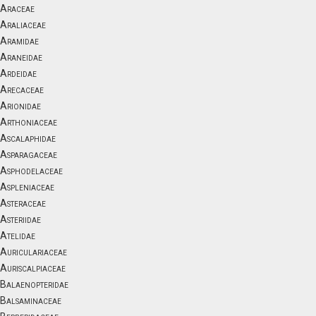
Araceae
Araliaceae
Aramidae
Araneidae
Ardeidae
Arecaceae
Arionidae
Arthoniaceae
Ascalaphidae
Asparagaceae
Asphodelaceae
Aspleniaceae
Asteraceae
Asteriidae
Atelidae
Auriculariaceae
Auriscalpiaceae
Balaenopteridae
Balsaminaceae