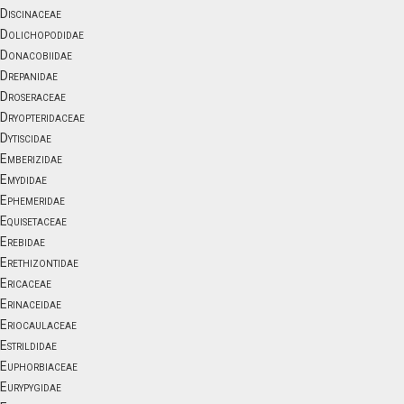
Discinaceae
Dolichopodidae
Donacobiidae
Drepanidae
Droseraceae
Dryopteridaceae
Dytiscidae
Emberizidae
Emydidae
Ephemeridae
Equisetaceae
Erebidae
Erethizontidae
Ericaceae
Erinaceidae
Eriocaulaceae
Estrildidae
Euphorbiaceae
Eurypygidae