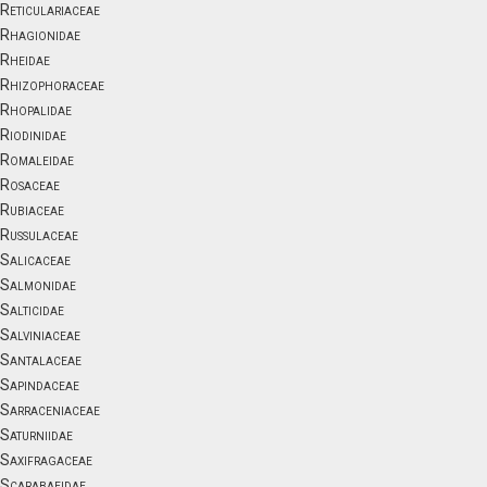
Reticulariaceae
Rhagionidae
Rheidae
Rhizophoraceae
Rhopalidae
Riodinidae
Romaleidae
Rosaceae
Rubiaceae
Russulaceae
Salicaceae
Salmonidae
Salticidae
Salviniaceae
Santalaceae
Sapindaceae
Sarraceniaceae
Saturniidae
Saxifragaceae
Scarabaeidae