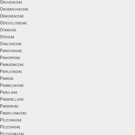
Orchidaceae
Orobanchaceae
Osmundaceae
Osteoglossidae
Otariidae
Otididae
Oxalidaceae
Pandionidae
Panorpidae
Papaveraceae
Papilionidae
Paridae
Parmeliaceae
Parulidae
Passerellidae
Passeridae
Passifloraceae
Pelecanidae
Pelecinidae
Peltigeraceae