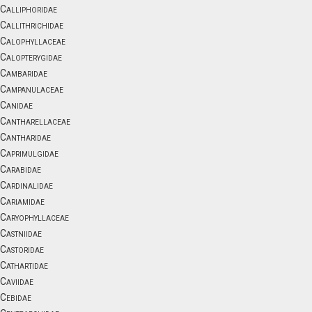
Calliphoridae
Callithrichidae
Calophyllaceae
Calopterygidae
Cambaridae
Campanulaceae
Canidae
Cantharellaceae
Cantharidae
Caprimulgidae
Carabidae
Cardinalidae
Cariamidae
Caryophyllaceae
Castniidae
Castoridae
Cathartidae
Caviidae
Cebidae