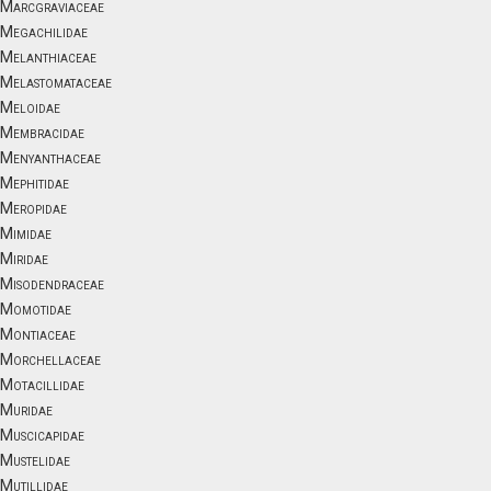
Marcgraviaceae
Megachilidae
Melanthiaceae
Melastomataceae
Meloidae
Membracidae
Menyanthaceae
Mephitidae
Meropidae
Mimidae
Miridae
Misodendraceae
Momotidae
Montiaceae
Morchellaceae
Motacillidae
Muridae
Muscicapidae
Mustelidae
Mutillidae