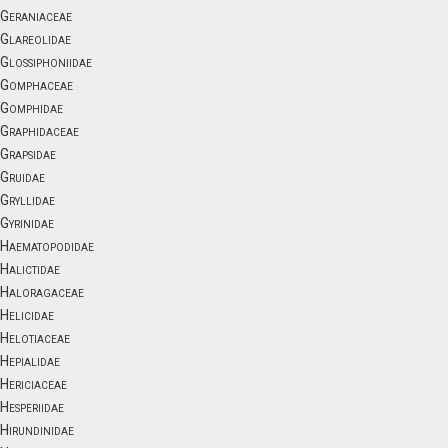
Geraniaceae
Glareolidae
Glossiphoniidae
Gomphaceae
Gomphidae
Graphidaceae
Grapsidae
Gruidae
Gryllidae
Gyrinidae
Haematopodidae
Halictidae
Haloragaceae
Helicidae
Helotiaceae
Hepialidae
Hericiaceae
Hesperiidae
Hirundinidae