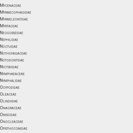
Mycenaceae
Myrmecophagidae
Myrmeleontidae
Myrtaceae
Neogosseidae
Nephilidae
Noctuidae
Nothofagaceae
Notodontidae
Nyctibiidae
Nymphaeaceae
Nymphalidae
Ocypodidae
Oleaceae
Olindiidae
Onagraceae
Oniscidae
Onocleaceae
Opisthocomidae