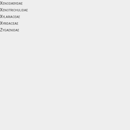
Xenodasyidae
Xenotrichulidae
Xylariaceae
Xyridaceae
Zygaenidae