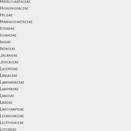
Hydrocharitaceae
Hygrophoraceae
Hylidae
Hymenochaetaceae
Icteridae
Iguanidae
Iniidae
Iridaceae
Jacanidae
Juncaceae
Lacertidae
Lamiaceae
Laminariaceae
Lampyridae
Laniidae
Laridae
Lasiocampidae
Lecanoraceae
Lecythidaceae
Leporidae