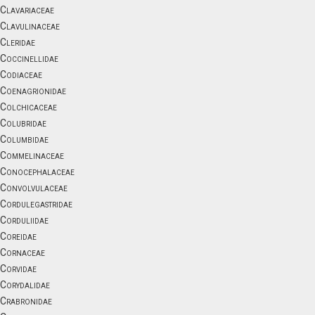
Clavariaceae
Clavulinaceae
Cleridae
Coccinellidae
Codiaceae
Coenagrionidae
Colchicaceae
Colubridae
Columbidae
Commelinaceae
Conocephalaceae
Convolvulaceae
Cordulegastridae
Corduliidae
Coreidae
Cornaceae
Corvidae
Corydalidae
Crabronidae