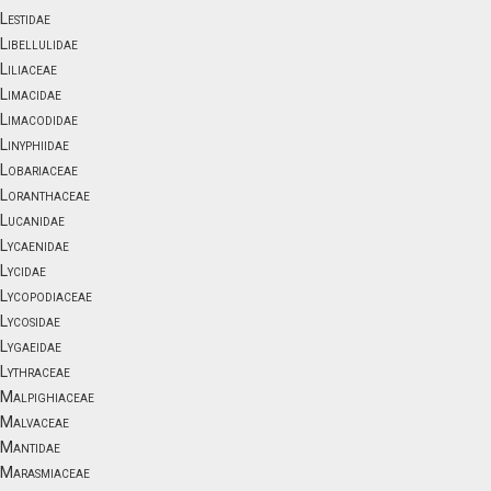
Lestidae
Libellulidae
Liliaceae
Limacidae
Limacodidae
Linyphiidae
Lobariaceae
Loranthaceae
Lucanidae
Lycaenidae
Lycidae
Lycopodiaceae
Lycosidae
Lygaeidae
Lythraceae
Malpighiaceae
Malvaceae
Mantidae
Marasmiaceae