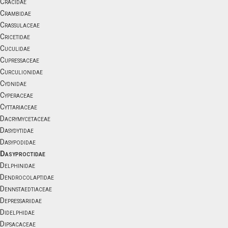
Cracidae
Crambidae
Crassulaceae
Cricetidae
Cuculidae
Cupressaceae
Curculionidae
Cydnidae
Cyperaceae
Cyttariaceae
Dacrymycetaceae
Dasydytidae
Dasypodidae
Dasyproctidae
Delphinidae
Dendrocolaptidae
Dennstaedtiaceae
Depressariidae
Didelphidae
Dipsacaceae