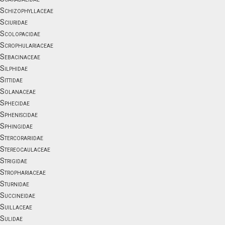
Schizophyllaceae
Sciuridae
Scolopacidae
Scrophulariaceae
Sebacinaceae
Silphidae
Sittidae
Solanaceae
Sphecidae
Spheniscidae
Sphingidae
Stercorariidae
Stereocaulaceae
Strigidae
Strophariaceae
Sturnidae
Succineidae
Suillaceae
Sulidae