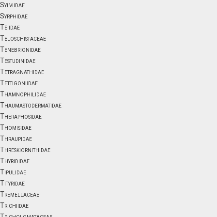
Sylviidae
Syrphidae
Teiidae
Teloschistaceae
Tenebrionidae
Testudinidae
Tetragnathidae
Tettigoniidae
Thamnophilidae
Thaumastodermatidae
Theraphosidae
Thomisidae
Thraupidae
Threskiornithidae
Thyrididae
Tipulidae
Tityridae
Tremellaceae
Trichiidae
Tricholomataceae