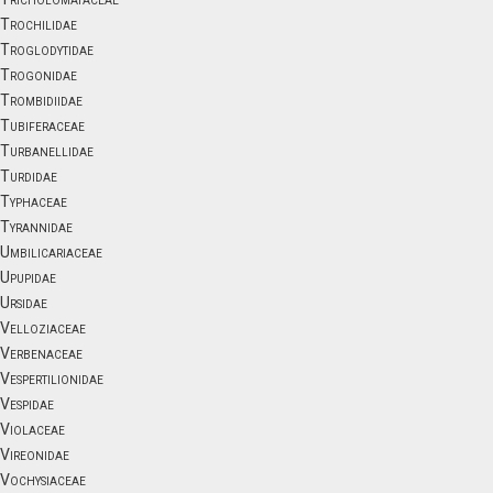
Trochilidae
Troglodytidae
Trogonidae
Trombidiidae
Tubiferaceae
Turbanellidae
Turdidae
Typhaceae
Tyrannidae
Umbilicariaceae
Upupidae
Ursidae
Velloziaceae
Verbenaceae
Vespertilionidae
Vespidae
Violaceae
Vireonidae
Vochysiaceae