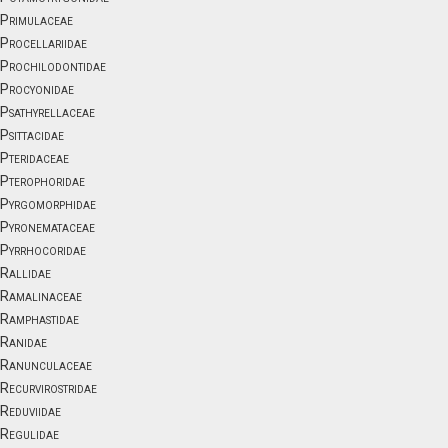
Primulaceae
Procellariidae
Prochilodontidae
Procyonidae
Psathyrellaceae
Psittacidae
Pteridaceae
Pterophoridae
Pyrgomorphidae
Pyronemataceae
Pyrrhocoridae
Rallidae
Ramalinaceae
Ramphastidae
Ranidae
Ranunculaceae
Recurvirostridae
Reduviidae
Regulidae