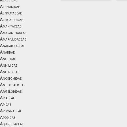
Alaudidae
Alcedinidae
Alismataceae
Alligatoridae
Amanitaceae
Amaranthaceae
Amaryllidaceae
Anacardiaceae
Anatidae
Anguidae
Anhimidae
Anhingidae
Anostomidae
Antilocapridae
Apatelodidae
Apiaceae
Apidae
Apocynaceae
Apodidae
Aquifoliaceae