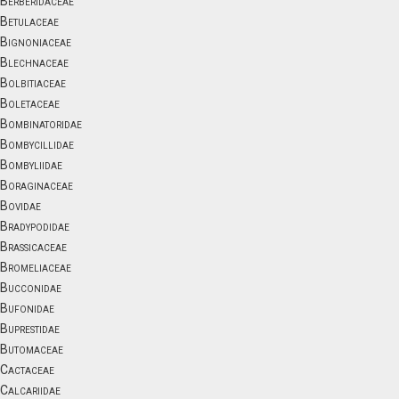
Berberidaceae
Betulaceae
Bignoniaceae
Blechnaceae
Bolbitiaceae
Boletaceae
Bombinatoridae
Bombycillidae
Bombyliidae
Boraginaceae
Bovidae
Bradypodidae
Brassicaceae
Bromeliaceae
Bucconidae
Bufonidae
Buprestidae
Butomaceae
Cactaceae
Calcariidae