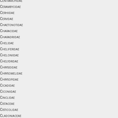
Centrarchidae
Cerambycidae
Cerhiidae
Cervidae
Chaetonotidae
Characidae
Charadriidae
Chelidae
Cheliferidae
Cheloniidae
Chelydridae
Chrysididae
Chrysomelidae
Chrysopidae
Cicadidae
Ciconiidae
Cinclidae
Cistaceae
Cisticolidae
Cladoniaceae