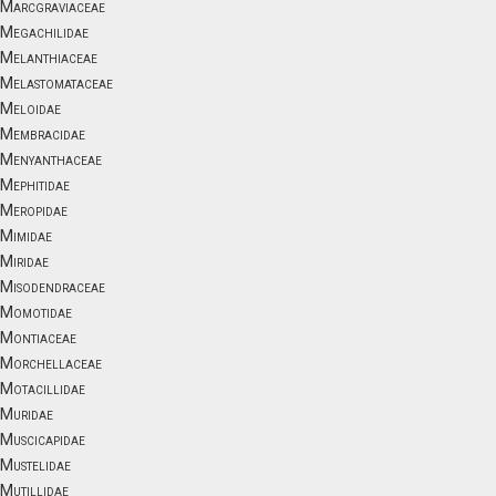
Marcgraviaceae
Megachilidae
Melanthiaceae
Melastomataceae
Meloidae
Membracidae
Menyanthaceae
Mephitidae
Meropidae
Mimidae
Miridae
Misodendraceae
Momotidae
Montiaceae
Morchellaceae
Motacillidae
Muridae
Muscicapidae
Mustelidae
Mutillidae