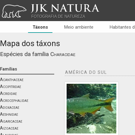
JJK NATURA
FOTOGRAFIA DE NATUREZA
Táxons
Meio ambiente
Habitantes d
Mapa dos táxons
Espécies da família
Characidae
Famílias
AMÉRICA DO SUL
Acanthaceae
Accipitridae
Acrididae
Acrocephalidae
Adoxaceae
Aeshnidae
Agaricaceae
Aizoaceae