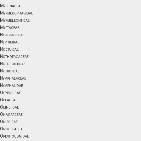
Mycenaceae
Myrmecophagidae
Myrmeleontidae
Myrtaceae
Neogosseidae
Nephilidae
Noctuidae
Nothofagaceae
Notodontidae
Nyctibiidae
Nymphaeaceae
Nymphalidae
Ocypodidae
Oleaceae
Olindiidae
Onagraceae
Oniscidae
Onocleaceae
Opisthocomidae