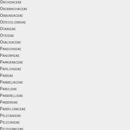
Orchidaceae
Orobanchaceae
Osmundaceae
Osteoglossidae
Otariidae
Otididae
Oxalidaceae
Pandionidae
Panorpidae
Papaveraceae
Papilionidae
Paridae
Parmeliaceae
Parulidae
Passerellidae
Passeridae
Passifloraceae
Pelecanidae
Pelecinidae
Peltigeraceae