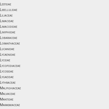
Lestidae
Libellulidae
Liliaceae
Limacidae
Limacodidae
Linyphiidae
Lobariaceae
Loranthaceae
Lucanidae
Lycaenidae
Lycidae
Lycopodiaceae
Lycosidae
Lygaeidae
Lythraceae
Malpighiaceae
Malvaceae
Mantidae
Marasmiaceae