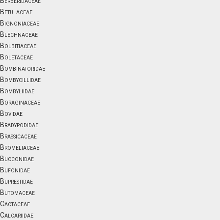
Berberidaceae
Betulaceae
Bignoniaceae
Blechnaceae
Bolbitiaceae
Boletaceae
Bombinatoridae
Bombycillidae
Bombyliidae
Boraginaceae
Bovidae
Bradypodidae
Brassicaceae
Bromeliaceae
Bucconidae
Bufonidae
Buprestidae
Butomaceae
Cactaceae
Calcariidae