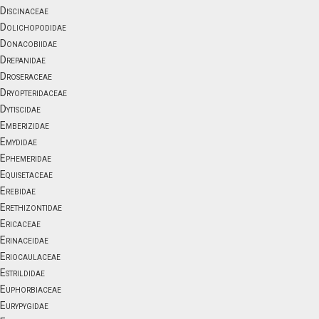
Discinaceae
Dolichopodidae
Donacobiidae
Drepanidae
Droseraceae
Dryopteridaceae
Dytiscidae
Emberizidae
Emydidae
Ephemeridae
Equisetaceae
Erebidae
Erethizontidae
Ericaceae
Erinaceidae
Eriocaulaceae
Estrildidae
Euphorbiaceae
Eurypygidae