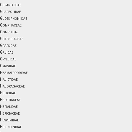
Geraniaceae
Glareolidae
Glossiphoniidae
Gomphaceae
Gomphidae
Graphidaceae
Grapsidae
Gruidae
Gryllidae
Gyrinidae
Haematopodidae
Halictidae
Haloragaceae
Helicidae
Helotiaceae
Hepialidae
Hericiaceae
Hesperiidae
Hirundinidae