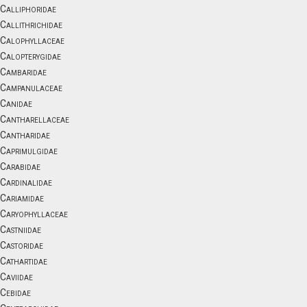
Calliphoridae
Callithrichidae
Calophyllaceae
Calopterygidae
Cambaridae
Campanulaceae
Canidae
Cantharellaceae
Cantharidae
Caprimulgidae
Carabidae
Cardinalidae
Cariamidae
Caryophyllaceae
Castniidae
Castoridae
Cathartidae
Caviidae
Cebidae