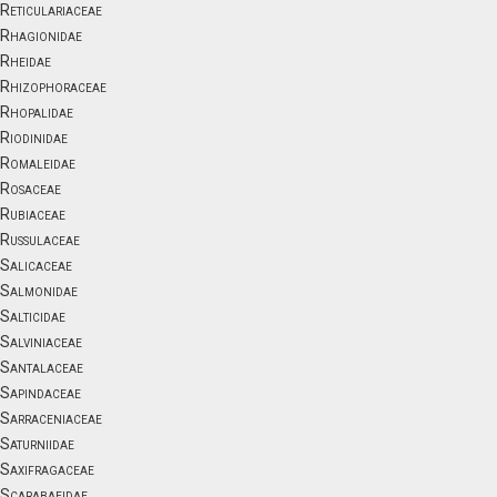
Reticulariaceae
Rhagionidae
Rheidae
Rhizophoraceae
Rhopalidae
Riodinidae
Romaleidae
Rosaceae
Rubiaceae
Russulaceae
Salicaceae
Salmonidae
Salticidae
Salviniaceae
Santalaceae
Sapindaceae
Sarraceniaceae
Saturniidae
Saxifragaceae
Scarabaeidae