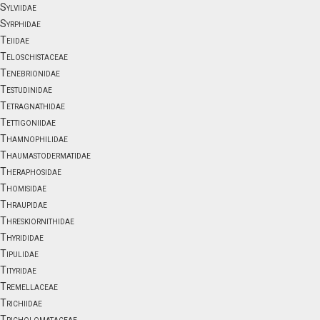
Sylviidae
Syrphidae
Teiidae
Teloschistaceae
Tenebrionidae
Testudinidae
Tetragnathidae
Tettigoniidae
Thamnophilidae
Thaumastodermatidae
Theraphosidae
Thomisidae
Thraupidae
Threskiornithidae
Thyrididae
Tipulidae
Tityridae
Tremellaceae
Trichiidae
Tricholomataceae