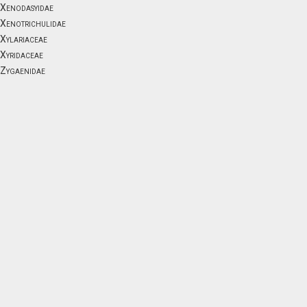
Xenodasyidae
Xenotrichulidae
Xylariaceae
Xyridaceae
Zygaenidae