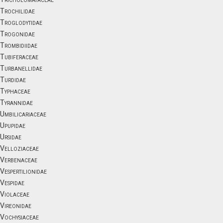
Trochilidae
Troglodytidae
Trogonidae
Trombidiidae
Tubiferaceae
Turbanellidae
Turdidae
Typhaceae
Tyrannidae
Umbilicariaceae
Upupidae
Ursidae
Velloziaceae
Verbenaceae
Vespertilionidae
Vespidae
Violaceae
Vireonidae
Vochysiaceae