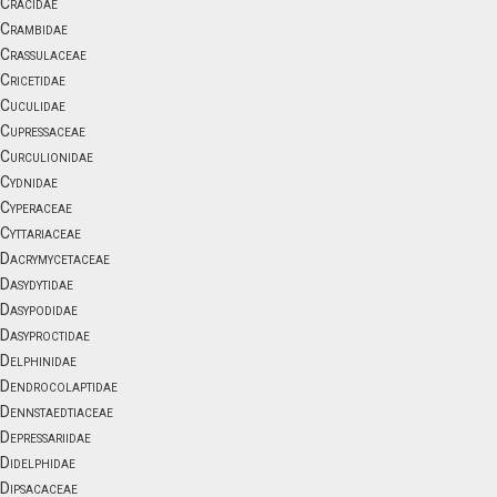
Cracidae
Crambidae
Crassulaceae
Cricetidae
Cuculidae
Cupressaceae
Curculionidae
Cydnidae
Cyperaceae
Cyttariaceae
Dacrymycetaceae
Dasydytidae
Dasypodidae
Dasyproctidae
Delphinidae
Dendrocolaptidae
Dennstaedtiaceae
Depressariidae
Didelphidae
Dipsacaceae