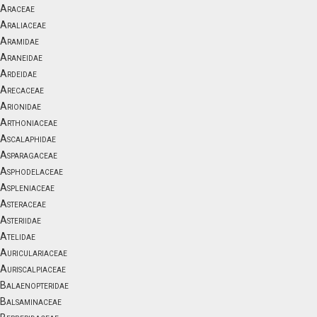
Araceae
Araliaceae
Aramidae
Araneidae
Ardeidae
Arecaceae
Arionidae
Arthoniaceae
Ascalaphidae
Asparagaceae
Asphodelaceae
Aspleniaceae
Asteraceae
Asteriidae
Atelidae
Auriculariaceae
Auriscalpiaceae
Balaenopteridae
Balsaminaceae