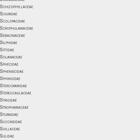
Schizophyllaceae
Sciuridae
Scolopacidae
Scrophulariaceae
Sebacinaceae
Silphidae
Sittidae
Solanaceae
Sphecidae
Spheniscidae
Sphingidae
Stercorariidae
Stereocaulaceae
Strigidae
Strophariaceae
Sturnidae
Succineidae
Suillaceae
Sulidae