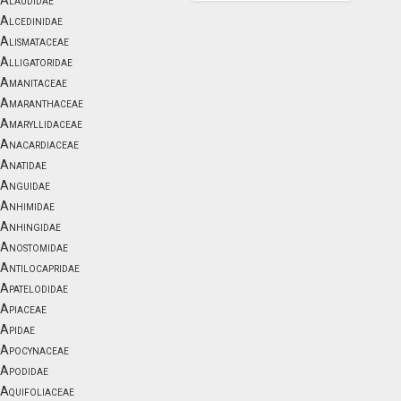
Alaudidae
Alcedinidae
Alismataceae
Alligatoridae
Amanitaceae
Amaranthaceae
Amaryllidaceae
Anacardiaceae
Anatidae
Anguidae
Anhimidae
Anhingidae
Anostomidae
Antilocapridae
Apatelodidae
Apiaceae
Apidae
Apocynaceae
Apodidae
Aquifoliaceae