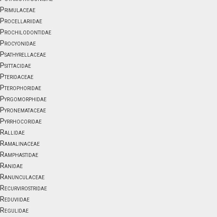
Primulaceae
Procellariidae
Prochilodontidae
Procyonidae
Psathyrellaceae
Psittacidae
Pteridaceae
Pterophoridae
Pyrgomorphidae
Pyronemataceae
Pyrrhocoridae
Rallidae
Ramalinaceae
Ramphastidae
Ranidae
Ranunculaceae
Recurvirostridae
Reduviidae
Regulidae