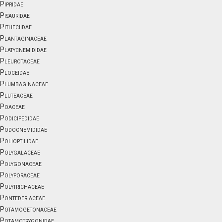
Pipridae
Pisauridae
Pitheciidae
Plantaginaceae
Platycnemididae
Pleurotaceae
Ploceidae
Plumbaginaceae
Pluteaceae
Poaceae
Podicipedidae
Podocnemididae
Polioptilidae
Polygalaceae
Polygonaceae
Polyporaceae
Polytrichaceae
Pontederiaceae
Potamogetonaceae
Potamotrygonidae