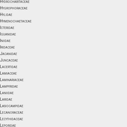
Hydrocharitaceae
Hygrophoraceae
Hylidae
Hymenochaetaceae
Icteridae
Iguanidae
Iniidae
Iridaceae
Jacanidae
Juncaceae
Lacertidae
Lamiaceae
Laminariaceae
Lampyridae
Laniidae
Laridae
Lasiocampidae
Lecanoraceae
Lecythidaceae
Leporidae