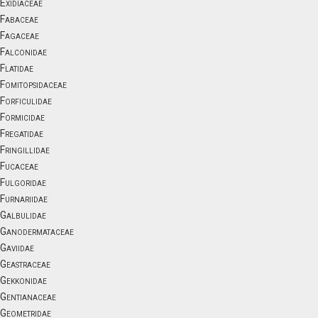
Exidiaceae
Fabaceae
Fagaceae
Falconidae
Flatidae
Fomitopsidaceae
Forficulidae
Formicidae
Fregatidae
Fringillidae
Fucaceae
Fulgoridae
Furnariidae
Galbulidae
Ganodermataceae
Gaviidae
Geastraceae
Gekkonidae
Gentianaceae
Geometridae