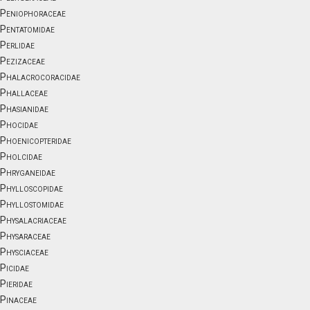
Peniophoraceae
Pentatomidae
Perlidae
Pezizaceae
Phalacrocoracidae
Phallaceae
Phasianidae
Phocidae
Phoenicopteridae
Pholcidae
Phryganeidae
Phylloscopidae
Phyllostomidae
Physalacriaceae
Physaraceae
Physciaceae
Picidae
Pieridae
Pinaceae