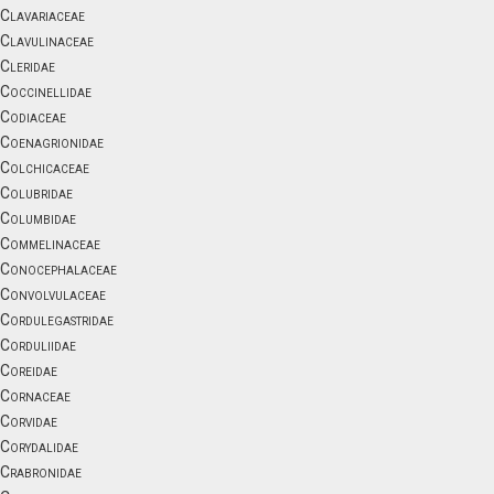
Clavariaceae
Clavulinaceae
Cleridae
Coccinellidae
Codiaceae
Coenagrionidae
Colchicaceae
Colubridae
Columbidae
Commelinaceae
Conocephalaceae
Convolvulaceae
Cordulegastridae
Corduliidae
Coreidae
Cornaceae
Corvidae
Corydalidae
Crabronidae