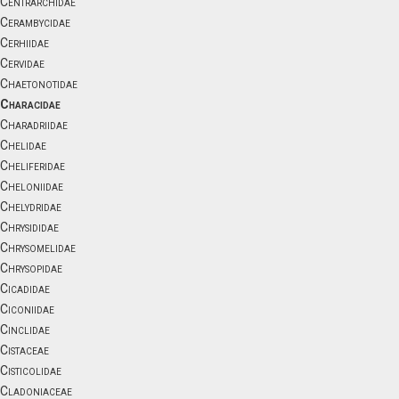
Centrarchidae
Cerambycidae
Cerhiidae
Cervidae
Chaetonotidae
Characidae
Charadriidae
Chelidae
Cheliferidae
Cheloniidae
Chelydridae
Chrysididae
Chrysomelidae
Chrysopidae
Cicadidae
Ciconiidae
Cinclidae
Cistaceae
Cisticolidae
Cladoniaceae