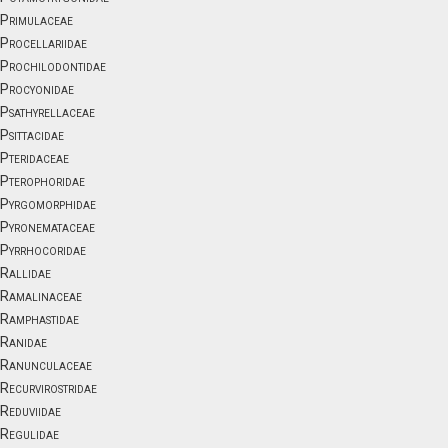
Primulaceae
Procellariidae
Prochilodontidae
Procyonidae
Psathyrellaceae
Psittacidae
Pteridaceae
Pterophoridae
Pyrgomorphidae
Pyronemataceae
Pyrrhocoridae
Rallidae
Ramalinaceae
Ramphastidae
Ranidae
Ranunculaceae
Recurvirostridae
Reduviidae
Regulidae