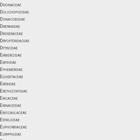
Discinaceae
Dolichopodidae
Donacobiidae
Drepanidae
Droseraceae
Dryopteridaceae
Dytiscidae
Emberizidae
Emydidae
Ephemeridae
Equisetaceae
Erebidae
Erethizontidae
Ericaceae
Erinaceidae
Eriocaulaceae
Estrildidae
Euphorbiaceae
Eurypygidae