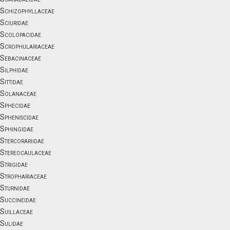
Schizophyllaceae
Sciuridae
Scolopacidae
Scrophulariaceae
Sebacinaceae
Silphidae
Sittidae
Solanaceae
Sphecidae
Spheniscidae
Sphingidae
Stercorariidae
Stereocaulaceae
Strigidae
Strophariaceae
Sturnidae
Succineidae
Suillaceae
Sulidae