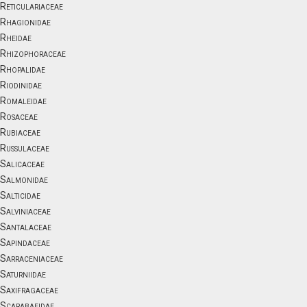
Reticulariaceae
Rhagionidae
Rheidae
Rhizophoraceae
Rhopalidae
Riodinidae
Romaleidae
Rosaceae
Rubiaceae
Russulaceae
Salicaceae
Salmonidae
Salticidae
Salviniaceae
Santalaceae
Sapindaceae
Sarraceniaceae
Saturniidae
Saxifragaceae
Scarabaeidae