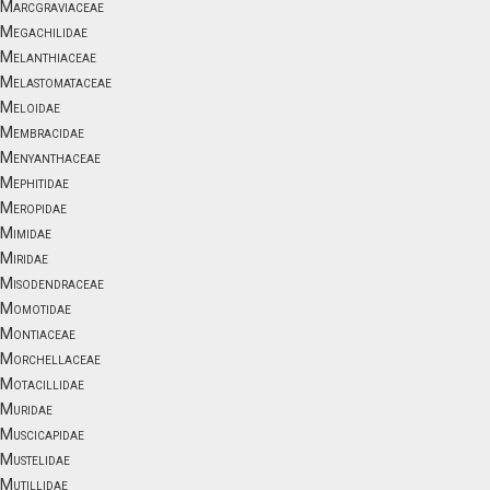
Marcgraviaceae
Megachilidae
Melanthiaceae
Melastomataceae
Meloidae
Membracidae
Menyanthaceae
Mephitidae
Meropidae
Mimidae
Miridae
Misodendraceae
Momotidae
Montiaceae
Morchellaceae
Motacillidae
Muridae
Muscicapidae
Mustelidae
Mutillidae