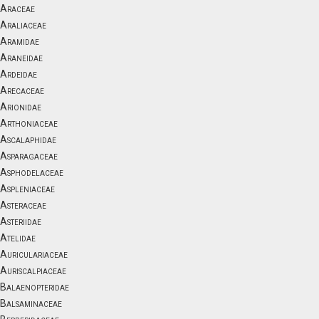
Araceae
Araliaceae
Aramidae
Araneidae
Ardeidae
Arecaceae
Arionidae
Arthoniaceae
Ascalaphidae
Asparagaceae
Asphodelaceae
Aspleniaceae
Asteraceae
Asteriidae
Atelidae
Auriculariaceae
Auriscalpiaceae
Balaenopteridae
Balsaminaceae