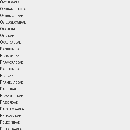
Orchidaceae
Orobanchaceae
Osmundaceae
Osteoglossidae
Otariidae
Otididae
Oxalidaceae
Pandionidae
Panorpidae
Papaveraceae
Papilionidae
Paridae
Parmeliaceae
Parulidae
Passerellidae
Passeridae
Passifloraceae
Pelecanidae
Pelecinidae
Peltigeraceae