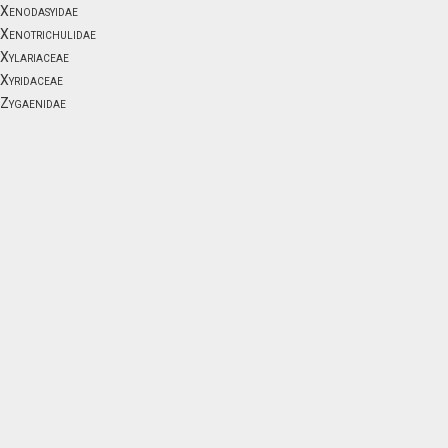
Xenodasyidae
Xenotrichulidae
Xylariaceae
Xyridaceae
Zygaenidae