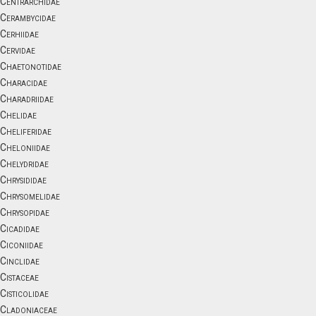
Centrarchidae
Cerambycidae
Cerhiidae
Cervidae
Chaetonotidae
Characidae
Charadriidae
Chelidae
Cheliferidae
Cheloniidae
Chelydridae
Chrysididae
Chrysomelidae
Chrysopidae
Cicadidae
Ciconiidae
Cinclidae
Cistaceae
Cisticolidae
Cladoniaceae