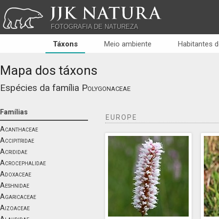
JJK NATURA
FOTOGRAFIA DE NATUREZA
Táxons
Meio ambiente
Habitantes d
Mapa dos táxons
Espécies da família
Polygonaceae
Famílias
EUROPE
Acanthaceae
Accipitridae
Acrididae
Acrocephalidae
Adoxaceae
Aeshnidae
Agaricaceae
Aizoaceae