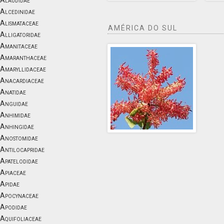
Alaudidae
Alcedinidae
Alismataceae
AMÉRICA DO SUL
Alligatoridae
Amanitaceae
Amaranthaceae
Amaryllidaceae
Anacardiaceae
Anatidae
Anguidae
Anhimidae
Anhingidae
Anostomidae
Antilocapridae
Apatelodidae
Apiaceae
Apidae
Apocynaceae
Apodidae
Aquifoliaceae