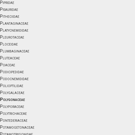
Pipridae
Pisauridae
Pitheciidae
Plantaginaceae
Platycnemididae
Pleurotaceae
Ploceidae
Plumbaginaceae
Pluteaceae
Poaceae
Podicipedidae
Podocnemididae
Polioptilidae
Polygalaceae
Polygonaceae
Polyporaceae
Polytrichaceae
Pontederiaceae
Potamogetonaceae
Potamotrygonidae