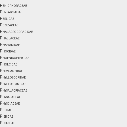
Peniophoraceae
Pentatomidae
Perlidae
Pezizaceae
Phalacrocoracidae
Phallaceae
Phasianidae
Phocidae
Phoenicopteridae
Pholcidae
Phryganeidae
Phylloscopidae
Phyllostomidae
Physalacriaceae
Physaraceae
Physciaceae
Picidae
Pieridae
Pinaceae