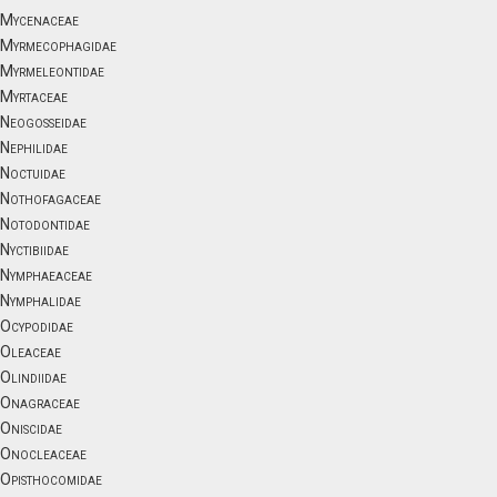
Mycenaceae
Myrmecophagidae
Myrmeleontidae
Myrtaceae
Neogosseidae
Nephilidae
Noctuidae
Nothofagaceae
Notodontidae
Nyctibiidae
Nymphaeaceae
Nymphalidae
Ocypodidae
Oleaceae
Olindiidae
Onagraceae
Oniscidae
Onocleaceae
Opisthocomidae