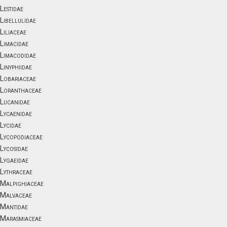
Lestidae
Libellulidae
Liliaceae
Limacidae
Limacodidae
Linyphiidae
Lobariaceae
Loranthaceae
Lucanidae
Lycaenidae
Lycidae
Lycopodiaceae
Lycosidae
Lygaeidae
Lythraceae
Malpighiaceae
Malvaceae
Mantidae
Marasmiaceae