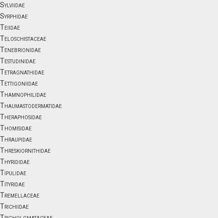
Sylviidae
Syrphidae
Teiidae
Teloschistaceae
Tenebrionidae
Testudinidae
Tetragnathidae
Tettigoniidae
Thamnophilidae
Thaumastodermatidae
Theraphosidae
Thomisidae
Thraupidae
Threskiornithidae
Thyrididae
Tipulidae
Tityridae
Tremellaceae
Trichiidae
Tricholomataceae