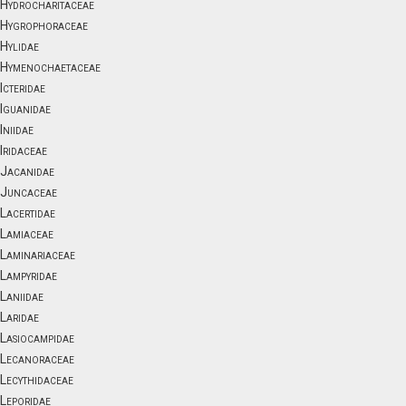
Hydrocharitaceae
Hygrophoraceae
Hylidae
Hymenochaetaceae
Icteridae
Iguanidae
Iniidae
Iridaceae
Jacanidae
Juncaceae
Lacertidae
Lamiaceae
Laminariaceae
Lampyridae
Laniidae
Laridae
Lasiocampidae
Lecanoraceae
Lecythidaceae
Leporidae