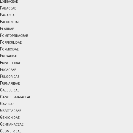
Exidiaceae
Fabaceae
Fagaceae
Falconidae
Flatidae
Fomitopsidaceae
Forficulidae
Formicidae
Fregatidae
Fringillidae
Fucaceae
Fulgoridae
Furnariidae
Galbulidae
Ganodermataceae
Gaviidae
Geastraceae
Gekkonidae
Gentianaceae
Geometridae