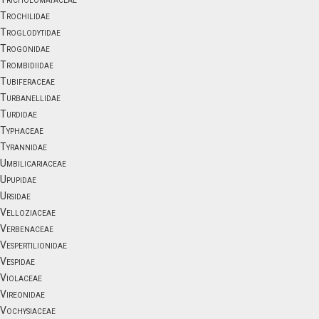
Trochilidae
Troglodytidae
Trogonidae
Trombidiidae
Tubiferaceae
Turbanellidae
Turdidae
Typhaceae
Tyrannidae
Umbilicariaceae
Upupidae
Ursidae
Velloziaceae
Verbenaceae
Vespertilionidae
Vespidae
Violaceae
Vireonidae
Vochysiaceae