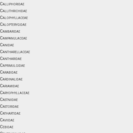
Calliphoridae
Callithrichidae
Calophyllaceae
Calopterygidae
Cambaridae
Campanulaceae
Canidae
Cantharellaceae
Cantharidae
Caprimulgidae
Carabidae
Cardinalidae
Cariamidae
Caryophyllaceae
Castniidae
Castoridae
Cathartidae
Caviidae
Cebidae