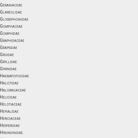
Geraniaceae
Glareolidae
Glossiphoniidae
Gomphaceae
Gomphidae
Graphidaceae
Grapsidae
Gruidae
Gryllidae
Gyrinidae
Haematopodidae
Halictidae
Haloragaceae
Helicidae
Helotiaceae
Hepialidae
Hericiaceae
Hesperiidae
Hirundinidae