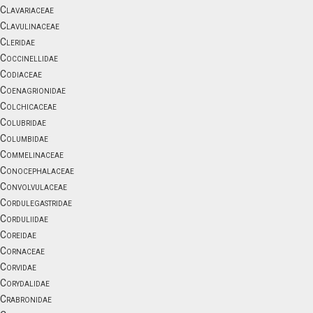
Clavariaceae
Clavulinaceae
Cleridae
Coccinellidae
Codiaceae
Coenagrionidae
Colchicaceae
Colubridae
Columbidae
Commelinaceae
Conocephalaceae
Convolvulaceae
Cordulegastridae
Corduliidae
Coreidae
Cornaceae
Corvidae
Corydalidae
Crabronidae