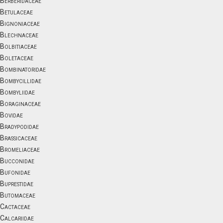
Berberidaceae
Betulaceae
Bignoniaceae
Blechnaceae
Bolbitiaceae
Boletaceae
Bombinatoridae
Bombycillidae
Bombyliidae
Boraginaceae
Bovidae
Bradypodidae
Brassicaceae
Bromeliaceae
Bucconidae
Bufonidae
Buprestidae
Butomaceae
Cactaceae
Calcariidae