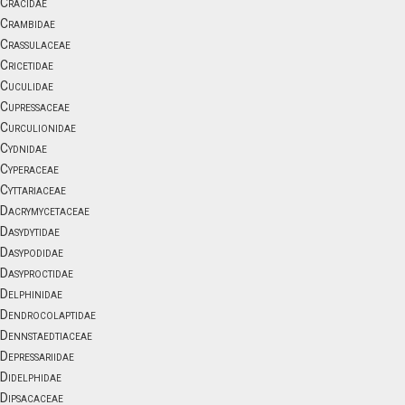
Cracidae
Crambidae
Crassulaceae
Cricetidae
Cuculidae
Cupressaceae
Curculionidae
Cydnidae
Cyperaceae
Cyttariaceae
Dacrymycetaceae
Dasydytidae
Dasypodidae
Dasyproctidae
Delphinidae
Dendrocolaptidae
Dennstaedtiaceae
Depressariidae
Didelphidae
Dipsacaceae