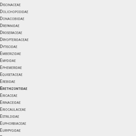
Discinaceae
Dolichopodidae
Donacobiidae
Drepanidae
Droseraceae
Dryopteridaceae
Dytiscidae
Emberizidae
Emydidae
Ephemeridae
Equisetaceae
Erebidae
Erethizontidae
Ericaceae
Erinaceidae
Eriocaulaceae
Estrildidae
Euphorbiaceae
Eurypygidae