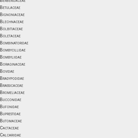
Berberidaceae
Betulaceae
Bignoniaceae
Blechnaceae
Bolbitiaceae
Boletaceae
Bombinatoridae
Bombycillidae
Bombyliidae
Boraginaceae
Bovidae
Bradypodidae
Brassicaceae
Bromeliaceae
Bucconidae
Bufonidae
Buprestidae
Butomaceae
Cactaceae
Calcariidae