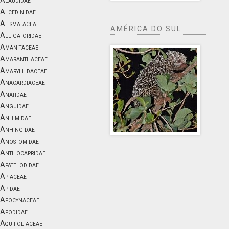
Alaudidae
Alcedinidae
Alismataceae
AMÉRICA DO SUL
Alligatoridae
Amanitaceae
Amaranthaceae
Amaryllidaceae
Anacardiaceae
Anatidae
Anguidae
Anhimidae
Anhingidae
Anostomidae
Antilocapridae
Apatelodidae
Apiaceae
Apidae
Apocynaceae
Apodidae
Aquifoliaceae