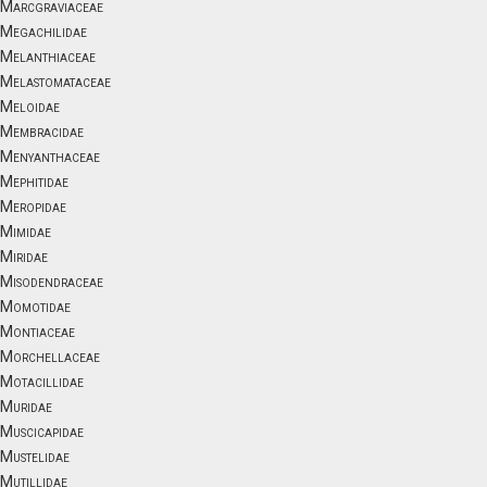
Marcgraviaceae
Megachilidae
Melanthiaceae
Melastomataceae
Meloidae
Membracidae
Menyanthaceae
Mephitidae
Meropidae
Mimidae
Miridae
Misodendraceae
Momotidae
Montiaceae
Morchellaceae
Motacillidae
Muridae
Muscicapidae
Mustelidae
Mutillidae