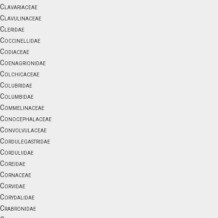
Clavariaceae
Clavulinaceae
Cleridae
Coccinellidae
Codiaceae
Coenagrionidae
Colchicaceae
Colubridae
Columbidae
Commelinaceae
Conocephalaceae
Convolvulaceae
Cordulegastridae
Corduliidae
Coreidae
Cornaceae
Corvidae
Corydalidae
Crabronidae