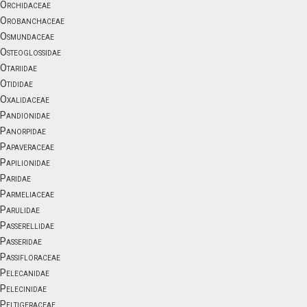
Orchidaceae
Orobanchaceae
Osmundaceae
Osteoglossidae
Otariidae
Otididae
Oxalidaceae
Pandionidae
Panorpidae
Papaveraceae
Papilionidae
Paridae
Parmeliaceae
Parulidae
Passerellidae
Passeridae
Passifloraceae
Pelecanidae
Pelecinidae
Peltigeraceae