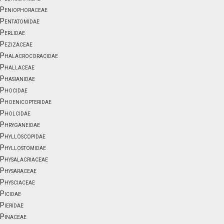
Peniophoraceae
Pentatomidae
Perlidae
Pezizaceae
Phalacrocoracidae
Phallaceae
Phasianidae
Phocidae
Phoenicopteridae
Pholcidae
Phryganeidae
Phylloscopidae
Phyllostomidae
Physalacriaceae
Physaraceae
Physciaceae
Picidae
Pieridae
Pinaceae