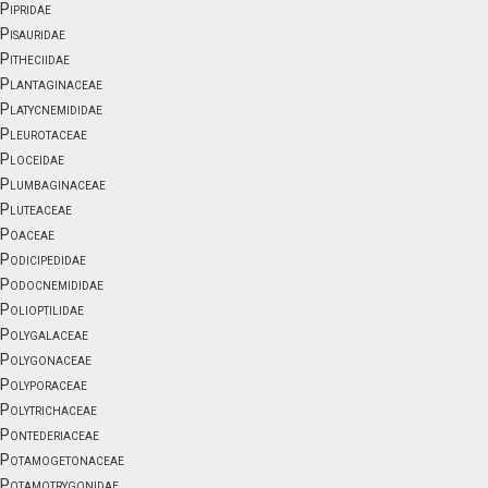
Pipridae
Pisauridae
Pitheciidae
Plantaginaceae
Platycnemididae
Pleurotaceae
Ploceidae
Plumbaginaceae
Pluteaceae
Poaceae
Podicipedidae
Podocnemididae
Polioptilidae
Polygalaceae
Polygonaceae
Polyporaceae
Polytrichaceae
Pontederiaceae
Potamogetonaceae
Potamotrygonidae