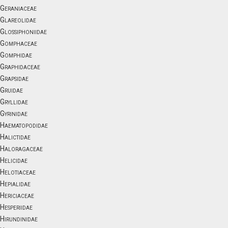
Geraniaceae
Glareolidae
Glossiphoniidae
Gomphaceae
Gomphidae
Graphidaceae
Grapsidae
Gruidae
Gryllidae
Gyrinidae
Haematopodidae
Halictidae
Haloragaceae
Helicidae
Helotiaceae
Hepialidae
Hericiaceae
Hesperiidae
Hirundinidae