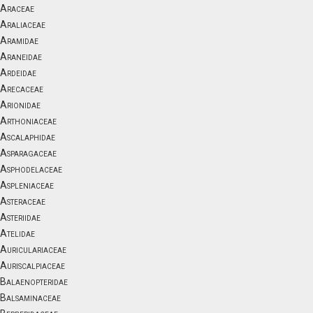
Araceae
Araliaceae
Aramidae
Araneidae
Ardeidae
Arecaceae
Arionidae
Arthoniaceae
Ascalaphidae
Asparagaceae
Asphodelaceae
Aspleniaceae
Asteraceae
Asteriidae
Atelidae
Auriculariaceae
Auriscalpiaceae
Balaenopteridae
Balsaminaceae