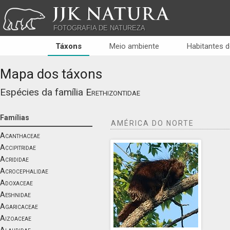
JJK NATURA
FOTOGRAFIA DE NATUREZA
Táxons
Meio ambiente
Habitantes d
Mapa dos táxons
Espécies da família
Erethizontidae
Famílias
AMÉRICA DO NORTE
Acanthaceae
Accipitridae
Acrididae
Acrocephalidae
Adoxaceae
Aeshnidae
Agaricaceae
Aizoaceae