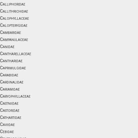
Calliphoridae
Callithrichidae
Calophyllaceae
Calopterygidae
Cambaridae
Campanulaceae
Canidae
Cantharellaceae
Cantharidae
Caprimulgidae
Carabidae
Cardinalidae
Cariamidae
Caryophyllaceae
Castniidae
Castoridae
Cathartidae
Caviidae
Cebidae