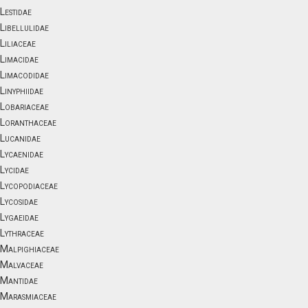
Lestidae
Libellulidae
Liliaceae
Limacidae
Limacodidae
Linyphiidae
Lobariaceae
Loranthaceae
Lucanidae
Lycaenidae
Lycidae
Lycopodiaceae
Lycosidae
Lygaeidae
Lythraceae
Malpighiaceae
Malvaceae
Mantidae
Marasmiaceae