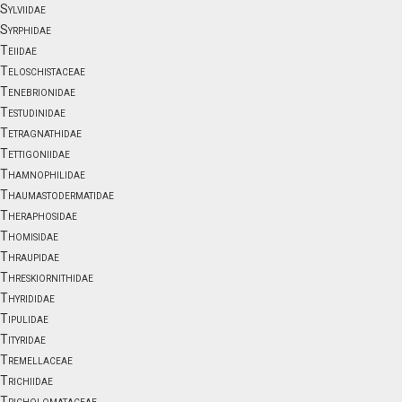
Sylviidae
Syrphidae
Teiidae
Teloschistaceae
Tenebrionidae
Testudinidae
Tetragnathidae
Tettigoniidae
Thamnophilidae
Thaumastodermatidae
Theraphosidae
Thomisidae
Thraupidae
Threskiornithidae
Thyrididae
Tipulidae
Tityridae
Tremellaceae
Trichiidae
Tricholomataceae