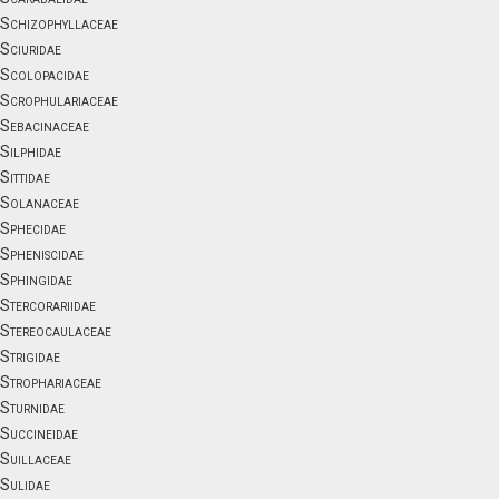
Schizophyllaceae
Sciuridae
Scolopacidae
Scrophulariaceae
Sebacinaceae
Silphidae
Sittidae
Solanaceae
Sphecidae
Spheniscidae
Sphingidae
Stercorariidae
Stereocaulaceae
Strigidae
Strophariaceae
Sturnidae
Succineidae
Suillaceae
Sulidae