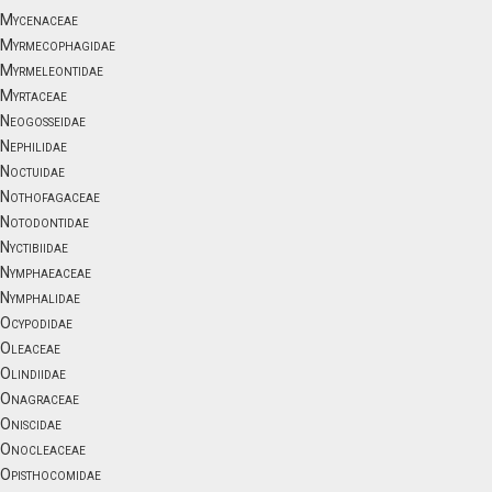
Mycenaceae
Myrmecophagidae
Myrmeleontidae
Myrtaceae
Neogosseidae
Nephilidae
Noctuidae
Nothofagaceae
Notodontidae
Nyctibiidae
Nymphaeaceae
Nymphalidae
Ocypodidae
Oleaceae
Olindiidae
Onagraceae
Oniscidae
Onocleaceae
Opisthocomidae