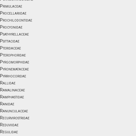
Primulaceae
Procellariidae
Prochilodontidae
Procyonidae
Psathyrellaceae
Psittacidae
Pteridaceae
Pterophoridae
Pyrgomorphidae
Pyronemataceae
Pyrrhocoridae
Rallidae
Ramalinaceae
Ramphastidae
Ranidae
Ranunculaceae
Recurvirostridae
Reduviidae
Regulidae