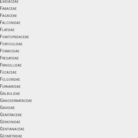
Exidiaceae
Fabaceae
Fagaceae
Falconidae
Flatidae
Fomitopsidaceae
Forficulidae
Formicidae
Fregatidae
Fringillidae
Fucaceae
Fulgoridae
Furnariidae
Galbulidae
Ganodermataceae
Gaviidae
Geastraceae
Gekkonidae
Gentianaceae
Geometridae