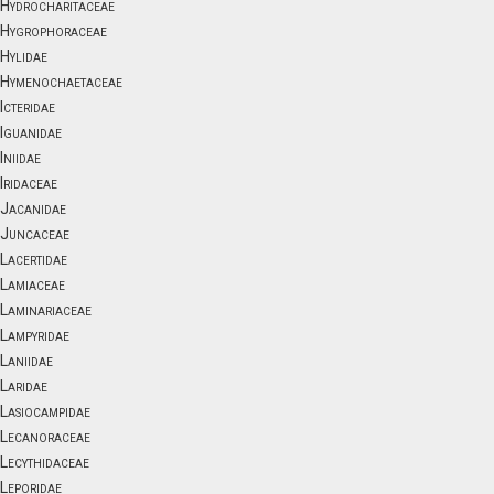
Hydrocharitaceae
Hygrophoraceae
Hylidae
Hymenochaetaceae
Icteridae
Iguanidae
Iniidae
Iridaceae
Jacanidae
Juncaceae
Lacertidae
Lamiaceae
Laminariaceae
Lampyridae
Laniidae
Laridae
Lasiocampidae
Lecanoraceae
Lecythidaceae
Leporidae