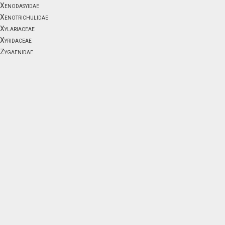
Xenodasyidae
Xenotrichulidae
Xylariaceae
Xyridaceae
Zygaenidae