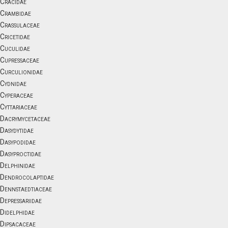
Cracidae
Crambidae
Crassulaceae
Cricetidae
Cuculidae
Cupressaceae
Curculionidae
Cydnidae
Cyperaceae
Cyttariaceae
Dacrymycetaceae
Dasydytidae
Dasypodidae
Dasyproctidae
Delphinidae
Dendrocolaptidae
Dennstaedtiaceae
Depressariidae
Didelphidae
Dipsacaceae