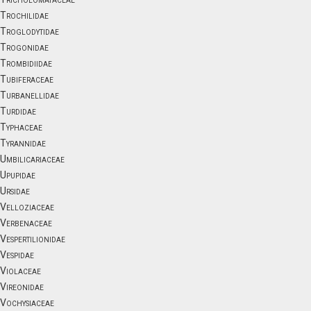
Trochilidae
Troglodytidae
Trogonidae
Trombidiidae
Tubiferaceae
Turbanellidae
Turdidae
Typhaceae
Tyrannidae
Umbilicariaceae
Upupidae
Ursidae
Velloziaceae
Verbenaceae
Vespertilionidae
Vespidae
Violaceae
Vireonidae
Vochysiaceae