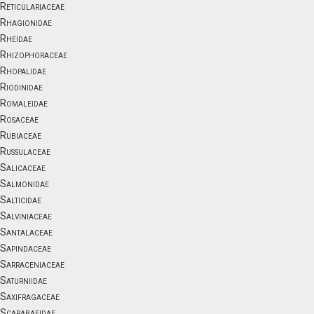
Reticulariaceae
Rhagionidae
Rheidae
Rhizophoraceae
Rhopalidae
Riodinidae
Romaleidae
Rosaceae
Rubiaceae
Russulaceae
Salicaceae
Salmonidae
Salticidae
Salviniaceae
Santalaceae
Sapindaceae
Sarraceniaceae
Saturniidae
Saxifragaceae
Scarabaeidae