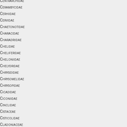
Centrarchidae
Cerambycidae
Cerhiidae
Cervidae
Chaetonotidae
Characidae
Charadriidae
Chelidae
Cheliferidae
Cheloniidae
Chelydridae
Chrysididae
Chrysomelidae
Chrysopidae
Cicadidae
Ciconiidae
Cinclidae
Cistaceae
Cisticolidae
Cladoniaceae