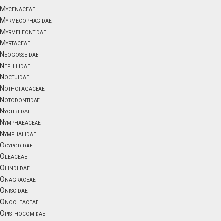
Mycenaceae
Myrmecophagidae
Myrmeleontidae
Myrtaceae
Neogosseidae
Nephilidae
Noctuidae
Nothofagaceae
Notodontidae
Nyctibiidae
Nymphaeaceae
Nymphalidae
Ocypodidae
Oleaceae
Olindiidae
Onagraceae
Oniscidae
Onocleaceae
Opisthocomidae