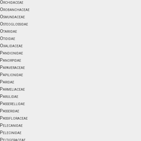
Orchidaceae
Orobanchaceae
Osmundaceae
Osteoglossidae
Otariidae
Otididae
Oxalidaceae
Pandionidae
Panorpidae
Papaveraceae
Papilionidae
Paridae
Parmeliaceae
Parulidae
Passerellidae
Passeridae
Passifloraceae
Pelecanidae
Pelecinidae
Peltigeraceae