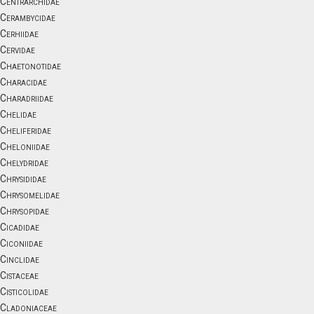
Centrarchidae
Cerambycidae
Cerhiidae
Cervidae
Chaetonotidae
Characidae
Charadriidae
Chelidae
Cheliferidae
Cheloniidae
Chelydridae
Chrysididae
Chrysomelidae
Chrysopidae
Cicadidae
Ciconiidae
Cinclidae
Cistaceae
Cisticolidae
Cladoniaceae