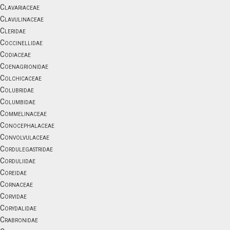
Clavariaceae
Clavulinaceae
Cleridae
Coccinellidae
Codiaceae
Coenagrionidae
Colchicaceae
Colubridae
Columbidae
Commelinaceae
Conocephalaceae
Convolvulaceae
Cordulegastridae
Corduliidae
Coreidae
Cornaceae
Corvidae
Corydalidae
Crabronidae