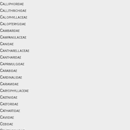
Calliphoridae
Callithrichidae
Calophyllaceae
Calopterygidae
Cambaridae
Campanulaceae
Canidae
Cantharellaceae
Cantharidae
Caprimulgidae
Carabidae
Cardinalidae
Cariamidae
Caryophyllaceae
Castniidae
Castoridae
Cathartidae
Caviidae
Cebidae