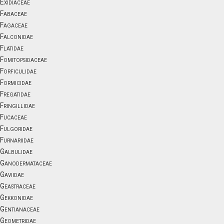
Exidiaceae
Fabaceae
Fagaceae
Falconidae
Flatidae
Fomitopsidaceae
Forficulidae
Formicidae
Fregatidae
Fringillidae
Fucaceae
Fulgoridae
Furnariidae
Galbulidae
Ganodermataceae
Gaviidae
Geastraceae
Gekkonidae
Gentianaceae
Geometridae