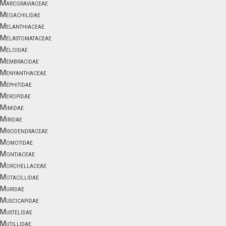
Marcgraviaceae
Megachilidae
Melanthiaceae
Melastomataceae
Meloidae
Membracidae
Menyanthaceae
Mephitidae
Meropidae
Mimidae
Miridae
Misodendraceae
Momotidae
Montiaceae
Morchellaceae
Motacillidae
Muridae
Muscicapidae
Mustelidae
Mutillidae