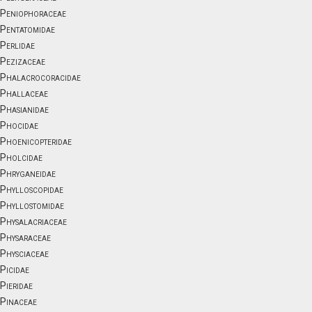
Peniophoraceae
Pentatomidae
Perlidae
Pezizaceae
Phalacrocoracidae
Phallaceae
Phasianidae
Phocidae
Phoenicopteridae
Pholcidae
Phryganeidae
Phylloscopidae
Phyllostomidae
Physalacriaceae
Physaraceae
Physciaceae
Picidae
Pieridae
Pinaceae