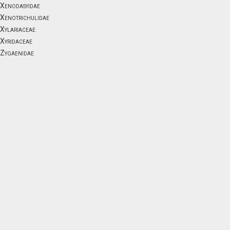
Xenodasyidae
Xenotrichulidae
Xylariaceae
Xyridaceae
Zygaenidae