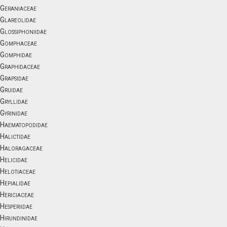
Geraniaceae
Glareolidae
Glossiphoniidae
Gomphaceae
Gomphidae
Graphidaceae
Grapsidae
Gruidae
Gryllidae
Gyrinidae
Haematopodidae
Halictidae
Haloragaceae
Helicidae
Helotiaceae
Hepialidae
Hericiaceae
Hesperiidae
Hirundinidae