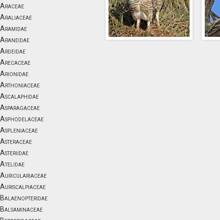
Araceae
Araliaceae
Aramidae
Araneidae
Ardeidae
Arecaceae
Arionidae
Arthoniaceae
Ascalaphidae
Asparagaceae
Asphodelaceae
Aspleniaceae
Asteraceae
Asteriidae
Atelidae
Auriculariaceae
Auriscalpiaceae
Balaenopteridae
Balsaminaceae