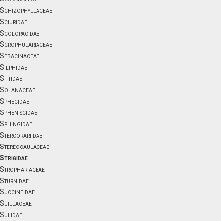
Schizophyllaceae
Sciuridae
Scolopacidae
Scrophulariaceae
Sebacinaceae
Silphidae
Sittidae
Solanaceae
Sphecidae
Spheniscidae
Sphingidae
Stercorariidae
Stereocaulaceae
Strigidae
Strophariaceae
Sturnidae
Succineidae
Suillaceae
Sulidae