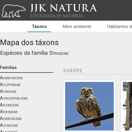
JJK NATURA
FOTOGRAFIA DE NATUREZA
Táxons
Meio ambiente
Habitantes d
Mapa dos táxons
Espécies da família
Strigidae
Famílias
EUROPE
Acanthaceae
Accipitridae
Acrididae
Acrocephalidae
Adoxaceae
Aeshnidae
Agaricaceae
Aizoaceae