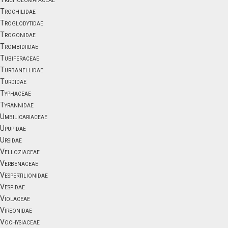
Trochilidae
Troglodytidae
Trogonidae
Trombidiidae
Tubiferaceae
Turbanellidae
Turdidae
Typhaceae
Tyrannidae
Umbilicariaceae
Upupidae
Ursidae
Velloziaceae
Verbenaceae
Vespertilionidae
Vespidae
Violaceae
Vireonidae
Vochysiaceae