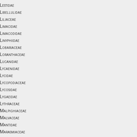
Lestidae
Libellulidae
Liliaceae
Limacidae
Limacodidae
Linyphiidae
Lobariaceae
Loranthaceae
Lucanidae
Lycaenidae
Lycidae
Lycopodiaceae
Lycosidae
Lygaeidae
Lythraceae
Malpighiaceae
Malvaceae
Mantidae
Marasmiaceae