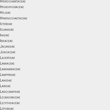
Hydrocharitaceae
Hygrophoraceae
Hylidae
Hymenochaetaceae
Icteridae
Iguanidae
Iniidae
Iridaceae
Jacanidae
Juncaceae
Lacertidae
Lamiaceae
Laminariaceae
Lampyridae
Laniidae
Laridae
Lasiocampidae
Lecanoraceae
Lecythidaceae
Leporidae