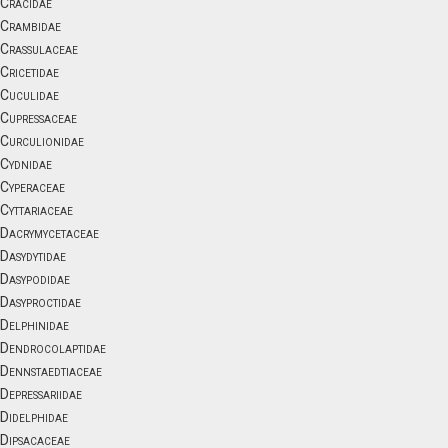
Cracidae
Crambidae
Crassulaceae
Cricetidae
Cuculidae
Cupressaceae
Curculionidae
Cydnidae
Cyperaceae
Cyttariaceae
Dacrymycetaceae
Dasydytidae
Dasypodidae
Dasyproctidae
Delphinidae
Dendrocolaptidae
Dennstaedtiaceae
Depressariidae
Didelphidae
Dipsacaceae