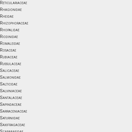
Reticulariaceae
Rhagionidae
Rheidae
Rhizophoraceae
Rhopalidae
Riodinidae
Romaleidae
Rosaceae
Rubiaceae
Russulaceae
Salicaceae
Salmonidae
Salticidae
Salviniaceae
Santalaceae
Sapindaceae
Sarraceniaceae
Saturniidae
Saxifragaceae
Scarabaeidae