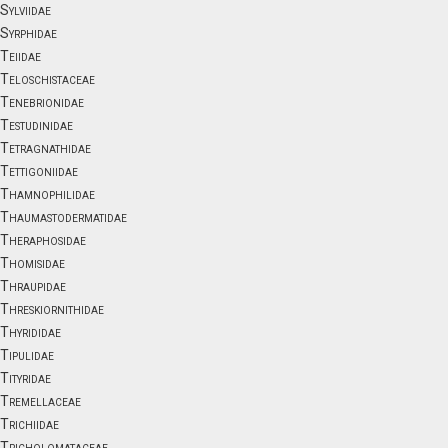
Sylviidae
Syrphidae
Teiidae
Teloschistaceae
Tenebrionidae
Testudinidae
Tetragnathidae
Tettigoniidae
Thamnophilidae
Thaumastodermatidae
Theraphosidae
Thomisidae
Thraupidae
Threskiornithidae
Thyrididae
Tipulidae
Tityridae
Tremellaceae
Trichiidae
Tricholomataceae