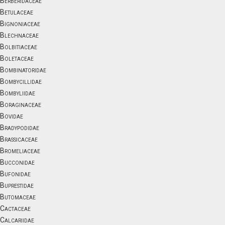
Berberidaceae
Betulaceae
Bignoniaceae
Blechnaceae
Bolbitiaceae
Boletaceae
Bombinatoridae
Bombycillidae
Bombyliidae
Boraginaceae
Bovidae
Bradypodidae
Brassicaceae
Bromeliaceae
Bucconidae
Bufonidae
Buprestidae
Butomaceae
Cactaceae
Calcariidae