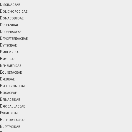
Discinaceae
Dolichopodidae
Donacobiidae
Drepanidae
Droseraceae
Dryopteridaceae
Dytiscidae
Emberizidae
Emydidae
Ephemeridae
Equisetaceae
Erebidae
Erethizontidae
Ericaceae
Erinaceidae
Eriocaulaceae
Estrildidae
Euphorbiaceae
Eurypygidae