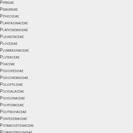
Pipridae
Pisauridae
Pitheciidae
Plantaginaceae
Platycnemididae
Pleurotaceae
Ploceidae
Plumbaginaceae
Pluteaceae
Poaceae
Podicipedidae
Podocnemididae
Polioptilidae
Polygalaceae
Polygonaceae
Polyporaceae
Polytrichaceae
Pontederiaceae
Potamogetonaceae
Potamotrygonidae