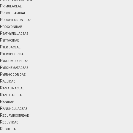
Primulaceae
Procellariidae
Prochilodontidae
Procyonidae
Psathyrellaceae
Psittacidae
Pteridaceae
Pterophoridae
Pyrgomorphidae
Pyronemataceae
Pyrrhocoridae
Rallidae
Ramalinaceae
Ramphastidae
Ranidae
Ranunculaceae
Recurvirostridae
Reduviidae
Regulidae