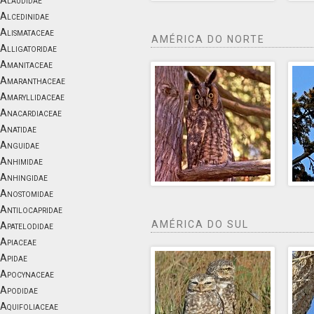
Alaudidae
Alcedinidae
Alismataceae
AMÉRICA DO NORTE
Alligatoridae
Amanitaceae
Amaranthaceae
Amaryllidaceae
Anacardiaceae
Anatidae
Anguidae
Anhimidae
Anhingidae
Anostomidae
Antilocapridae
AMÉRICA DO SUL
Apatelodidae
Apiaceae
Apidae
Apocynaceae
Apodidae
Aquifoliaceae