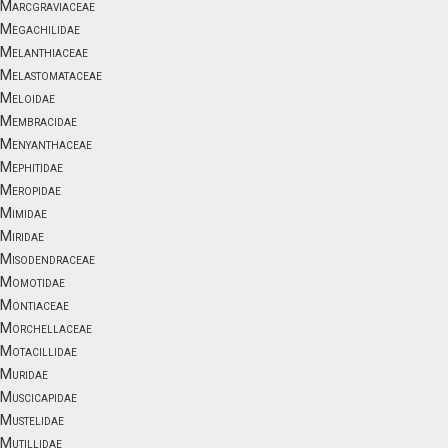
Marcgraviaceae
Megachilidae
Melanthiaceae
Melastomataceae
Meloidae
Membracidae
Menyanthaceae
Mephitidae
Meropidae
Mimidae
Miridae
Misodendraceae
Momotidae
Montiaceae
Morchellaceae
Motacillidae
Muridae
Muscicapidae
Mustelidae
Mutillidae