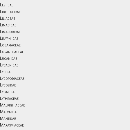
Lestidae
Libellulidae
Liliaceae
Limacidae
Limacodidae
Linyphiidae
Lobariaceae
Loranthaceae
Lucanidae
Lycaenidae
Lycidae
Lycopodiaceae
Lycosidae
Lygaeidae
Lythraceae
Malpighiaceae
Malvaceae
Mantidae
Marasmiaceae