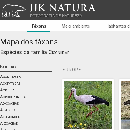
JJK NATURA
FOTOGRAFIA DE NATUREZA
Táxons
Meio ambiente
Habitantes d
Mapa dos táxons
Espécies da família
Ciconiidae
Famílias
EUROPE
Acanthaceae
Accipitridae
Acrididae
Acrocephalidae
Adoxaceae
Aeshnidae
Agaricaceae
Aizoaceae