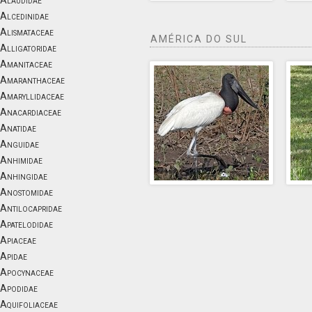
Alaudidae
Alcedinidae
Alismataceae
AMÉRICA DO SUL
Alligatoridae
Amanitaceae
Amaranthaceae
Amaryllidaceae
Anacardiaceae
Anatidae
Anguidae
Anhimidae
Anhingidae
Anostomidae
Antilocapridae
Apatelodidae
Apiaceae
Apidae
Apocynaceae
Apodidae
Aquifoliaceae