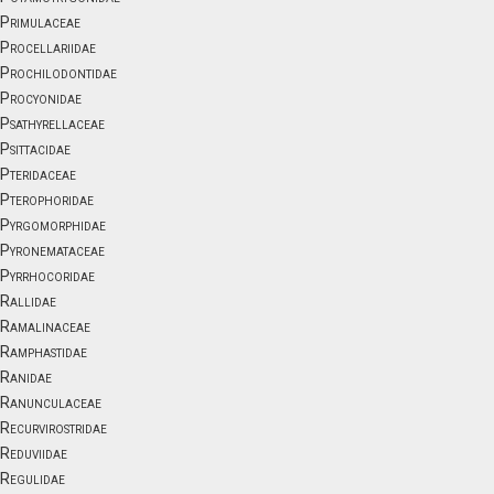
Primulaceae
Procellariidae
Prochilodontidae
Procyonidae
Psathyrellaceae
Psittacidae
Pteridaceae
Pterophoridae
Pyrgomorphidae
Pyronemataceae
Pyrrhocoridae
Rallidae
Ramalinaceae
Ramphastidae
Ranidae
Ranunculaceae
Recurvirostridae
Reduviidae
Regulidae