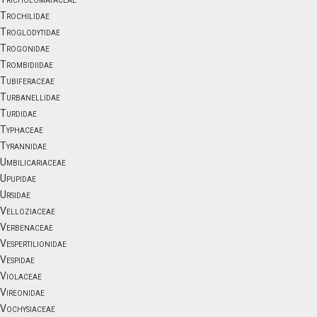
Trochilidae
Troglodytidae
Trogonidae
Trombidiidae
Tubiferaceae
Turbanellidae
Turdidae
Typhaceae
Tyrannidae
Umbilicariaceae
Upupidae
Ursidae
Velloziaceae
Verbenaceae
Vespertilionidae
Vespidae
Violaceae
Vireonidae
Vochysiaceae