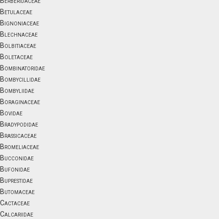
Berberidaceae
Betulaceae
Bignoniaceae
Blechnaceae
Bolbitiaceae
Boletaceae
Bombinatoridae
Bombycillidae
Bombyliidae
Boraginaceae
Bovidae
Bradypodidae
Brassicaceae
Bromeliaceae
Bucconidae
Bufonidae
Buprestidae
Butomaceae
Cactaceae
Calcariidae