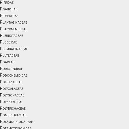
Pipridae
Pisauridae
Pitheciidae
Plantaginaceae
Platycnemididae
Pleurotaceae
Ploceidae
Plumbaginaceae
Pluteaceae
Poaceae
Podicipedidae
Podocnemididae
Polioptilidae
Polygalaceae
Polygonaceae
Polyporaceae
Polytrichaceae
Pontederiaceae
Potamogetonaceae
Potamotrygonidae