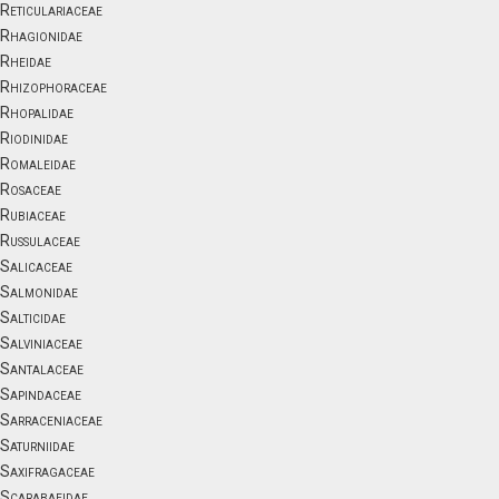
Reticulariaceae
Rhagionidae
Rheidae
Rhizophoraceae
Rhopalidae
Riodinidae
Romaleidae
Rosaceae
Rubiaceae
Russulaceae
Salicaceae
Salmonidae
Salticidae
Salviniaceae
Santalaceae
Sapindaceae
Sarraceniaceae
Saturniidae
Saxifragaceae
Scarabaeidae