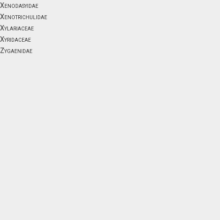
Xenodasyidae
Xenotrichulidae
Xylariaceae
Xyridaceae
Zygaenidae