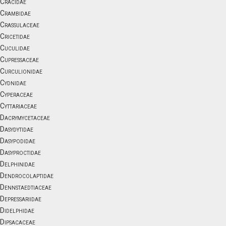
Cracidae
Crambidae
Crassulaceae
Cricetidae
Cuculidae
Cupressaceae
Curculionidae
Cydnidae
Cyperaceae
Cyttariaceae
Dacrymycetaceae
Dasydytidae
Dasypodidae
Dasyproctidae
Delphinidae
Dendrocolaptidae
Dennstaedtiaceae
Depressariidae
Didelphidae
Dipsacaceae