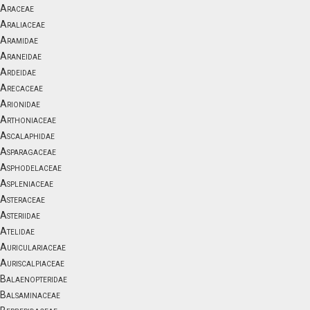
Araceae
Araliaceae
Aramidae
Araneidae
Ardeidae
Arecaceae
Arionidae
Arthoniaceae
Ascalaphidae
Asparagaceae
Asphodelaceae
Aspleniaceae
Asteraceae
Asteriidae
Atelidae
Auriculariaceae
Auriscalpiaceae
Balaenopteridae
Balsaminaceae