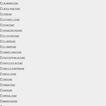
Clavariaceae
Clavulinaceae
Cleridae
Coccinellidae
Codiaceae
Coenagrionidae
Colchicaceae
Colubridae
Columbidae
Commelinaceae
Conocephalaceae
Convolvulaceae
Cordulegastridae
Corduliidae
Coreidae
Cornaceae
Corvidae
Corydalidae
Crabronidae