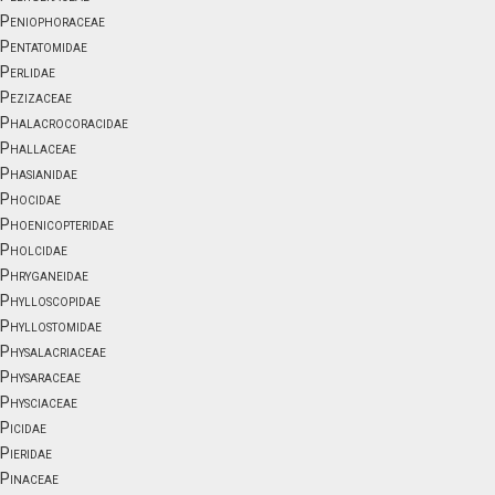
Peniophoraceae
Pentatomidae
Perlidae
Pezizaceae
Phalacrocoracidae
Phallaceae
Phasianidae
Phocidae
Phoenicopteridae
Pholcidae
Phryganeidae
Phylloscopidae
Phyllostomidae
Physalacriaceae
Physaraceae
Physciaceae
Picidae
Pieridae
Pinaceae