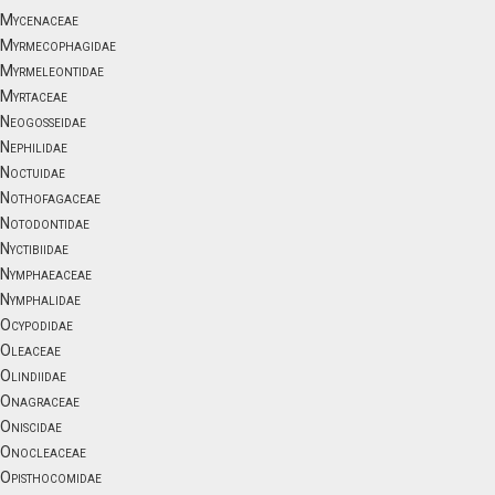
Mycenaceae
Myrmecophagidae
Myrmeleontidae
Myrtaceae
Neogosseidae
Nephilidae
Noctuidae
Nothofagaceae
Notodontidae
Nyctibiidae
Nymphaeaceae
Nymphalidae
Ocypodidae
Oleaceae
Olindiidae
Onagraceae
Oniscidae
Onocleaceae
Opisthocomidae