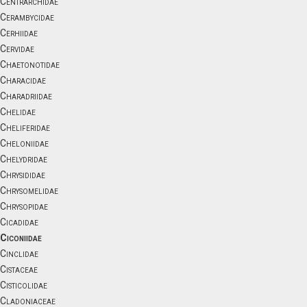
Centrarchidae
Cerambycidae
Cerhiidae
Cervidae
Chaetonotidae
Characidae
Charadriidae
Chelidae
Cheliferidae
Cheloniidae
Chelydridae
Chrysididae
Chrysomelidae
Chrysopidae
Cicadidae
Ciconiidae
Cinclidae
Cistaceae
Cisticolidae
Cladoniaceae