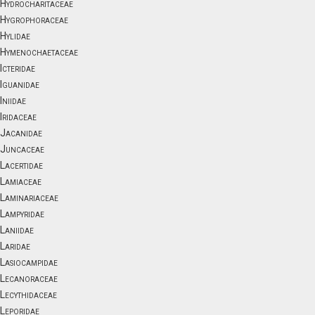
Hydrocharitaceae
Hygrophoraceae
Hylidae
Hymenochaetaceae
Icteridae
Iguanidae
Iniidae
Iridaceae
Jacanidae
Juncaceae
Lacertidae
Lamiaceae
Laminariaceae
Lampyridae
Laniidae
Laridae
Lasiocampidae
Lecanoraceae
Lecythidaceae
Leporidae