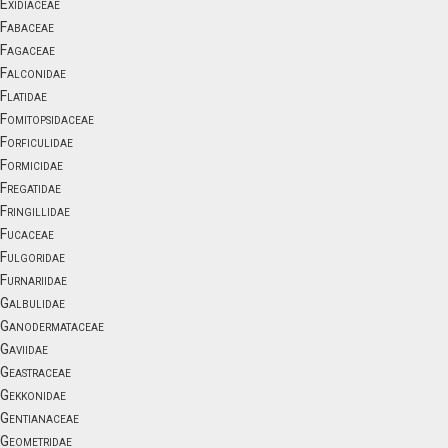
Exidiaceae
Fabaceae
Fagaceae
Falconidae
Flatidae
Fomitopsidaceae
Forficulidae
Formicidae
Fregatidae
Fringillidae
Fucaceae
Fulgoridae
Furnariidae
Galbulidae
Ganodermataceae
Gaviidae
Geastraceae
Gekkonidae
Gentianaceae
Geometridae