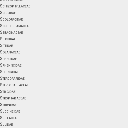
Schizophyllaceae
Sciuridae
Scolopacidae
Scrophulariaceae
Sebacinaceae
Silphidae
Sittidae
Solanaceae
Sphecidae
Spheniscidae
Sphingidae
Stercorariidae
Stereocaulaceae
Strigidae
Strophariaceae
Sturnidae
Succineidae
Suillaceae
Sulidae