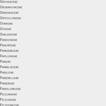
Orchidaceae
Orobanchaceae
Osmundaceae
Osteoglossidae
Otariidae
Otididae
Oxalidaceae
Pandionidae
Panorpidae
Papaveraceae
Papilionidae
Paridae
Parmeliaceae
Parulidae
Passerellidae
Passeridae
Passifloraceae
Pelecanidae
Pelecinidae
Peltigeraceae