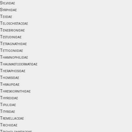
Sylviidae
Syrphidae
Teiidae
Teloschistaceae
Tenebrionidae
Testudinidae
Tetragnathidae
Tettigoniidae
Thamnophilidae
Thaumastodermatidae
Theraphosidae
Thomisidae
Thraupidae
Threskiornithidae
Thyrididae
Tipulidae
Tityridae
Tremellaceae
Trichiidae
Tricholomataceae