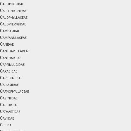
Calliphoridae
Callithrichidae
Calophyllaceae
Calopterygidae
Cambaridae
Campanulaceae
Canidae
Cantharellaceae
Cantharidae
Caprimulgidae
Carabidae
Cardinalidae
Cariamidae
Caryophyllaceae
Castniidae
Castoridae
Cathartidae
Caviidae
Cebidae