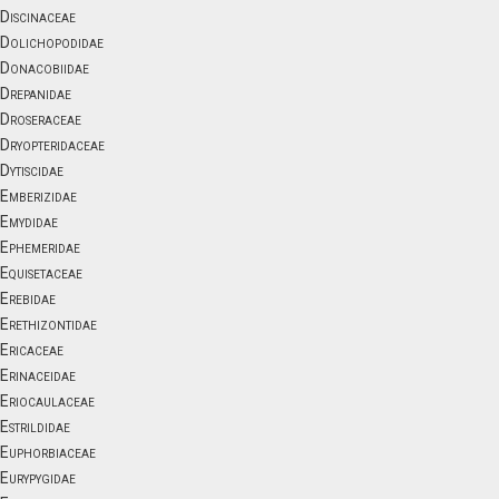
Discinaceae
Dolichopodidae
Donacobiidae
Drepanidae
Droseraceae
Dryopteridaceae
Dytiscidae
Emberizidae
Emydidae
Ephemeridae
Equisetaceae
Erebidae
Erethizontidae
Ericaceae
Erinaceidae
Eriocaulaceae
Estrildidae
Euphorbiaceae
Eurypygidae