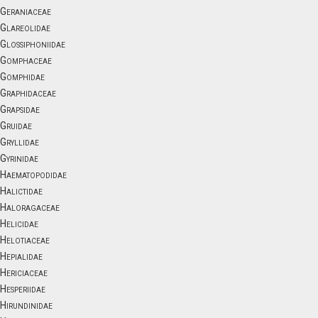
Geraniaceae
Glareolidae
Glossiphoniidae
Gomphaceae
Gomphidae
Graphidaceae
Grapsidae
Gruidae
Gryllidae
Gyrinidae
Haematopodidae
Halictidae
Haloragaceae
Helicidae
Helotiaceae
Hepialidae
Hericiaceae
Hesperiidae
Hirundinidae