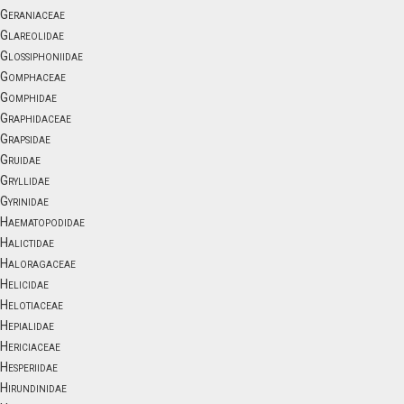
Geraniaceae
Glareolidae
Glossiphoniidae
Gomphaceae
Gomphidae
Graphidaceae
Grapsidae
Gruidae
Gryllidae
Gyrinidae
Haematopodidae
Halictidae
Haloragaceae
Helicidae
Helotiaceae
Hepialidae
Hericiaceae
Hesperiidae
Hirundinidae