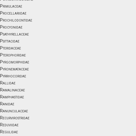
Primulaceae
Procellariidae
Prochilodontidae
Procyonidae
Psathyrellaceae
Psittacidae
Pteridaceae
Pterophoridae
Pyrgomorphidae
Pyronemataceae
Pyrrhocoridae
Rallidae
Ramalinaceae
Ramphastidae
Ranidae
Ranunculaceae
Recurvirostridae
Reduviidae
Regulidae