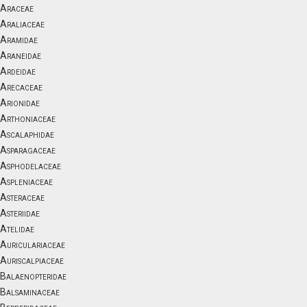
Araceae
Araliaceae
Aramidae
Araneidae
Ardeidae
Arecaceae
Arionidae
Arthoniaceae
Ascalaphidae
Asparagaceae
Asphodelaceae
Aspleniaceae
Asteraceae
Asteriidae
Atelidae
Auriculariaceae
Auriscalpiaceae
Balaenopteridae
Balsaminaceae