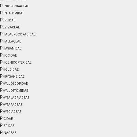
Peniophoraceae
Pentatomidae
Perlidae
Pezizaceae
Phalacrocoracidae
Phallaceae
Phasianidae
Phocidae
Phoenicopteridae
Pholcidae
Phryganeidae
Phylloscopidae
Phyllostomidae
Physalacriaceae
Physaraceae
Physciaceae
Picidae
Pieridae
Pinaceae