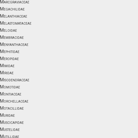
Marcgraviaceae
Megachilidae
Melanthiaceae
Melastomataceae
Meloidae
Membracidae
Menyanthaceae
Mephitidae
Meropidae
Mimidae
Miridae
Misodendraceae
Momotidae
Montiaceae
Morchellaceae
Motacillidae
Muridae
Muscicapidae
Mustelidae
Mutillidae