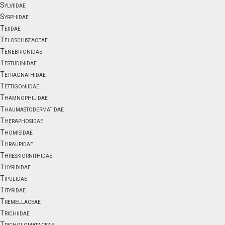
Sylviidae
Syrphidae
Teiidae
Teloschistaceae
Tenebrionidae
Testudinidae
Tetragnathidae
Tettigoniidae
Thamnophilidae
Thaumastodermatidae
Theraphosidae
Thomisidae
Thraupidae
Threskiornithidae
Thyrididae
Tipulidae
Tityridae
Tremellaceae
Trichiidae
Tricholomataceae