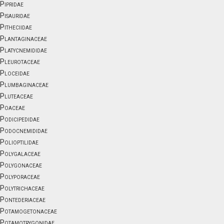
Pipridae
Pisauridae
Pitheciidae
Plantaginaceae
Platycnemididae
Pleurotaceae
Ploceidae
Plumbaginaceae
Pluteaceae
Poaceae
Podicipedidae
Podocnemididae
Polioptilidae
Polygalaceae
Polygonaceae
Polyporaceae
Polytrichaceae
Pontederiaceae
Potamogetonaceae
Potamotrygonidae