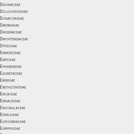
Discinaceae
Dolichopodidae
Donacobiidae
Drepanidae
Droseraceae
Dryopteridaceae
Dytiscidae
Emberizidae
Emydidae
Ephemeridae
Equisetaceae
Erebidae
Erethizontidae
Ericaceae
Erinaceidae
Eriocaulaceae
Estrildidae
Euphorbiaceae
Eurypygidae