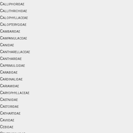
Calliphoridae
Callithrichidae
Calophyllaceae
Calopterygidae
Cambaridae
Campanulaceae
Canidae
Cantharellaceae
Cantharidae
Caprimulgidae
Carabidae
Cardinalidae
Cariamidae
Caryophyllaceae
Castniidae
Castoridae
Cathartidae
Caviidae
Cebidae