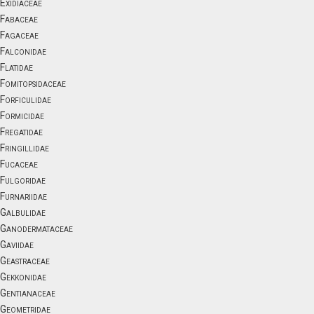
Exidiaceae
Fabaceae
Fagaceae
Falconidae
Flatidae
Fomitopsidaceae
Forficulidae
Formicidae
Fregatidae
Fringillidae
Fucaceae
Fulgoridae
Furnariidae
Galbulidae
Ganodermataceae
Gaviidae
Geastraceae
Gekkonidae
Gentianaceae
Geometridae