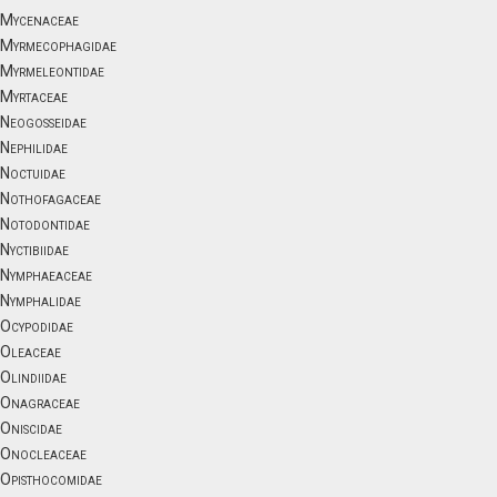
Mycenaceae
Myrmecophagidae
Myrmeleontidae
Myrtaceae
Neogosseidae
Nephilidae
Noctuidae
Nothofagaceae
Notodontidae
Nyctibiidae
Nymphaeaceae
Nymphalidae
Ocypodidae
Oleaceae
Olindiidae
Onagraceae
Oniscidae
Onocleaceae
Opisthocomidae