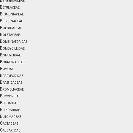
Berberidaceae
Betulaceae
Bignoniaceae
Blechnaceae
Bolbitiaceae
Boletaceae
Bombinatoridae
Bombycillidae
Bombyliidae
Boraginaceae
Bovidae
Bradypodidae
Brassicaceae
Bromeliaceae
Bucconidae
Bufonidae
Buprestidae
Butomaceae
Cactaceae
Calcariidae