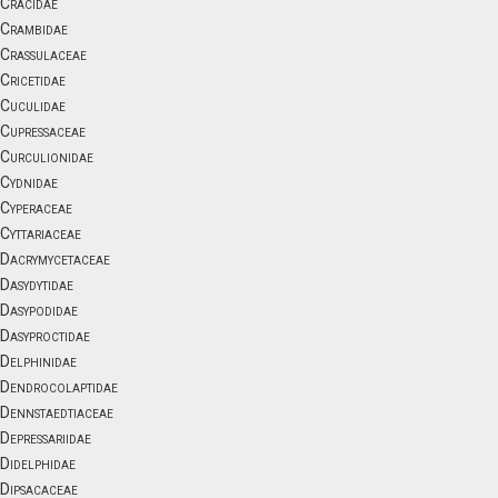
Cracidae
Crambidae
Crassulaceae
Cricetidae
Cuculidae
Cupressaceae
Curculionidae
Cydnidae
Cyperaceae
Cyttariaceae
Dacrymycetaceae
Dasydytidae
Dasypodidae
Dasyproctidae
Delphinidae
Dendrocolaptidae
Dennstaedtiaceae
Depressariidae
Didelphidae
Dipsacaceae