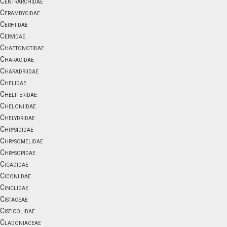
Centrarchidae
Cerambycidae
Cerhiidae
Cervidae
Chaetonotidae
Characidae
Charadriidae
Chelidae
Cheliferidae
Cheloniidae
Chelydridae
Chrysididae
Chrysomelidae
Chrysopidae
Cicadidae
Ciconiidae
Cinclidae
Cistaceae
Cisticolidae
Cladoniaceae