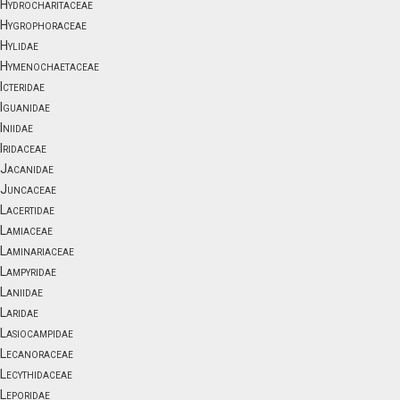
Hydrocharitaceae
Hygrophoraceae
Hylidae
Hymenochaetaceae
Icteridae
Iguanidae
Iniidae
Iridaceae
Jacanidae
Juncaceae
Lacertidae
Lamiaceae
Laminariaceae
Lampyridae
Laniidae
Laridae
Lasiocampidae
Lecanoraceae
Lecythidaceae
Leporidae