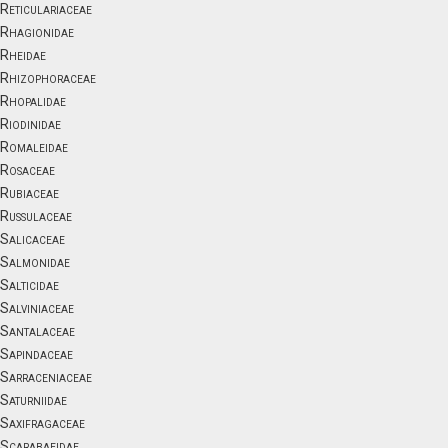
Reticulariaceae
Rhagionidae
Rheidae
Rhizophoraceae
Rhopalidae
Riodinidae
Romaleidae
Rosaceae
Rubiaceae
Russulaceae
Salicaceae
Salmonidae
Salticidae
Salviniaceae
Santalaceae
Sapindaceae
Sarraceniaceae
Saturniidae
Saxifragaceae
Scarabaeidae