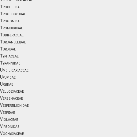
Trochilidae
Troglodytidae
Trogonidae
Trombidiidae
Tubiferaceae
Turbanellidae
Turdidae
Typhaceae
Tyrannidae
Umbilicariaceae
Upupidae
Ursidae
Velloziaceae
Verbenaceae
Vespertilionidae
Vespidae
Violaceae
Vireonidae
Vochysiaceae