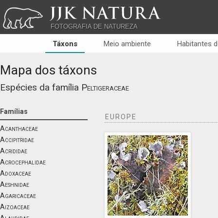
JJK NATURA
FOTOGRAFIA DE NATUREZA
Táxons
Meio ambiente
Habitantes d
Mapa dos táxons
Espécies da família
Peltigeraceae
Famílias
EUROPE
Acanthaceae
Accipitridae
Acrididae
Acrocephalidae
Adoxaceae
Aeshnidae
Agaricaceae
Aizoaceae