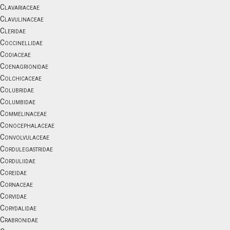
Clavariaceae
Clavulinaceae
Cleridae
Coccinellidae
Codiaceae
Coenagrionidae
Colchicaceae
Colubridae
Columbidae
Commelinaceae
Conocephalaceae
Convolvulaceae
Cordulegastridae
Corduliidae
Coreidae
Cornaceae
Corvidae
Corydalidae
Crabronidae