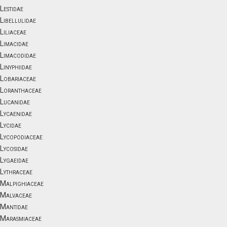
Lestidae
Libellulidae
Liliaceae
Limacidae
Limacodidae
Linyphiidae
Lobariaceae
Loranthaceae
Lucanidae
Lycaenidae
Lycidae
Lycopodiaceae
Lycosidae
Lygaeidae
Lythraceae
Malpighiaceae
Malvaceae
Mantidae
Marasmiaceae