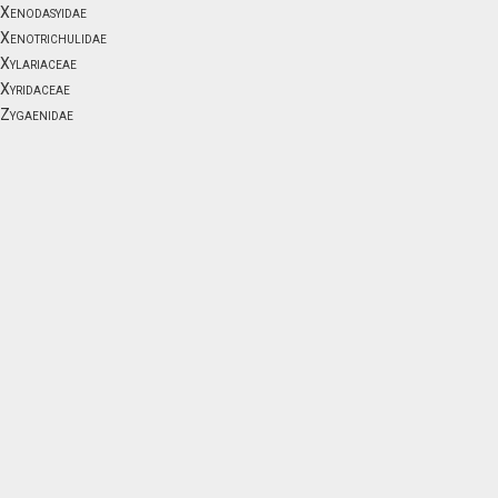
Xenodasyidae
Xenotrichulidae
Xylariaceae
Xyridaceae
Zygaenidae