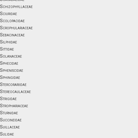
Schizophyllaceae
Sciuridae
Scolopacidae
Scrophulariaceae
Sebacinaceae
Silphidae
Sittidae
Solanaceae
Sphecidae
Spheniscidae
Sphingidae
Stercorariidae
Stereocaulaceae
Strigidae
Strophariaceae
Sturnidae
Succineidae
Suillaceae
Sulidae