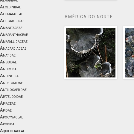
Alaudidae
Alcedinidae
Alismataceae
AMÉRICA DO NORTE
Alligatoridae
Amanitaceae
Amaranthaceae
Amaryllidaceae
Anacardiaceae
Anatidae
Anguidae
Anhimidae
Anhingidae
Anostomidae
Antilocapridae
Apatelodidae
Apiaceae
Apidae
Apocynaceae
Apodidae
Aquifoliaceae