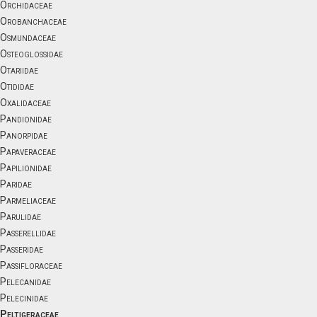
Orchidaceae
Orobanchaceae
Osmundaceae
Osteoglossidae
Otariidae
Otididae
Oxalidaceae
Pandionidae
Panorpidae
Papaveraceae
Papilionidae
Paridae
Parmeliaceae
Parulidae
Passerellidae
Passeridae
Passifloraceae
Pelecanidae
Pelecinidae
Peltigeraceae