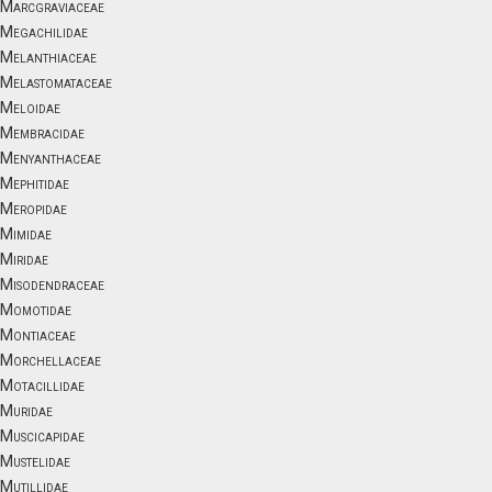
Marcgraviaceae
Megachilidae
Melanthiaceae
Melastomataceae
Meloidae
Membracidae
Menyanthaceae
Mephitidae
Meropidae
Mimidae
Miridae
Misodendraceae
Momotidae
Montiaceae
Morchellaceae
Motacillidae
Muridae
Muscicapidae
Mustelidae
Mutillidae