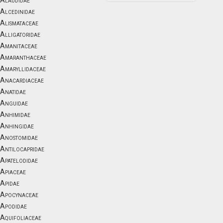
Alaudidae
Alcedinidae
Alismataceae
Alligatoridae
Amanitaceae
Amaranthaceae
Amaryllidaceae
Anacardiaceae
Anatidae
Anguidae
Anhimidae
Anhingidae
Anostomidae
Antilocapridae
Apatelodidae
Apiaceae
Apidae
Apocynaceae
Apodidae
Aquifoliaceae