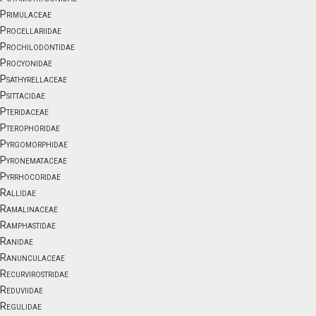
Primulaceae
Procellariidae
Prochilodontidae
Procyonidae
Psathyrellaceae
Psittacidae
Pteridaceae
Pterophoridae
Pyrgomorphidae
Pyronemataceae
Pyrrhocoridae
Rallidae
Ramalinaceae
Ramphastidae
Ranidae
Ranunculaceae
Recurvirostridae
Reduviidae
Regulidae