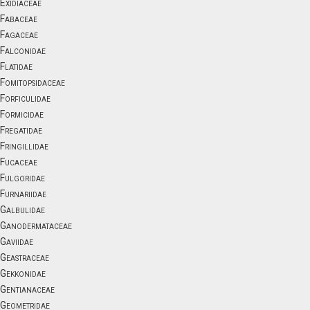
Exidiaceae
Fabaceae
Fagaceae
Falconidae
Flatidae
Fomitopsidaceae
Forficulidae
Formicidae
Fregatidae
Fringillidae
Fucaceae
Fulgoridae
Furnariidae
Galbulidae
Ganodermataceae
Gaviidae
Geastraceae
Gekkonidae
Gentianaceae
Geometridae