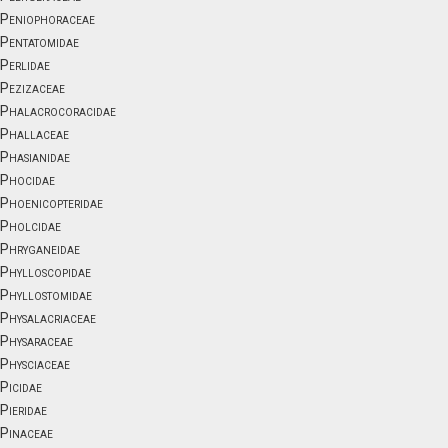
Peniophoraceae
Pentatomidae
Perlidae
Pezizaceae
Phalacrocoracidae
Phallaceae
Phasianidae
Phocidae
Phoenicopteridae
Pholcidae
Phryganeidae
Phylloscopidae
Phyllostomidae
Physalacriaceae
Physaraceae
Physciaceae
Picidae
Pieridae
Pinaceae