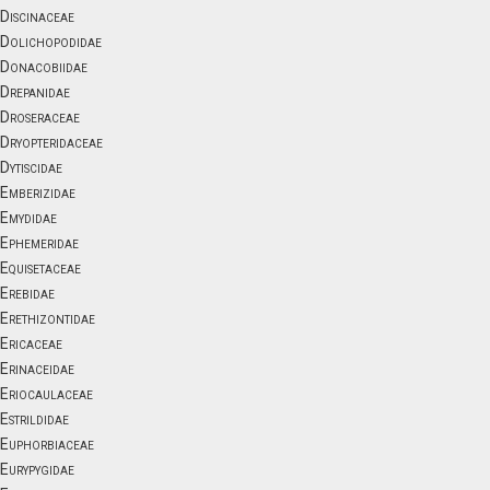
Discinaceae
Dolichopodidae
Donacobiidae
Drepanidae
Droseraceae
Dryopteridaceae
Dytiscidae
Emberizidae
Emydidae
Ephemeridae
Equisetaceae
Erebidae
Erethizontidae
Ericaceae
Erinaceidae
Eriocaulaceae
Estrildidae
Euphorbiaceae
Eurypygidae