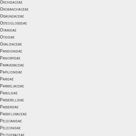
Orchidaceae
Orobanchaceae
Osmundaceae
Osteoglossidae
Otariidae
Otididae
Oxalidaceae
Pandionidae
Panorpidae
Papaveraceae
Papilionidae
Paridae
Parmeliaceae
Parulidae
Passerellidae
Passeridae
Passifloraceae
Pelecanidae
Pelecinidae
Peltigeraceae