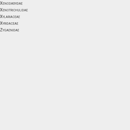
Xenodasyidae
Xenotrichulidae
Xylariaceae
Xyridaceae
Zygaenidae