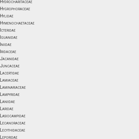
Hydrocharitaceae
Hygrophoraceae
Hylidae
Hymenochaetaceae
Icteridae
Iguanidae
Iniidae
Iridaceae
Jacanidae
Juncaceae
Lacertidae
Lamiaceae
Laminariaceae
Lampyridae
Laniidae
Laridae
Lasiocampidae
Lecanoraceae
Lecythidaceae
Leporidae