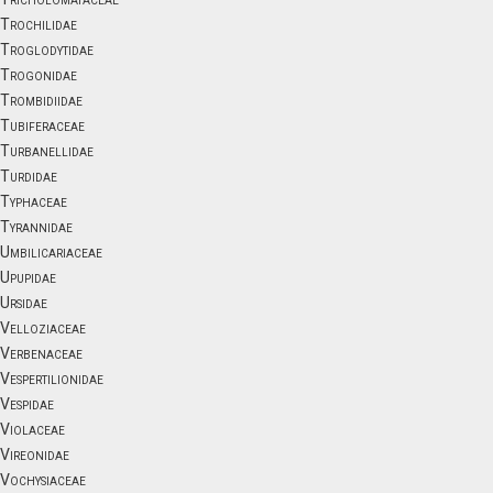
Trochilidae
Troglodytidae
Trogonidae
Trombidiidae
Tubiferaceae
Turbanellidae
Turdidae
Typhaceae
Tyrannidae
Umbilicariaceae
Upupidae
Ursidae
Velloziaceae
Verbenaceae
Vespertilionidae
Vespidae
Violaceae
Vireonidae
Vochysiaceae