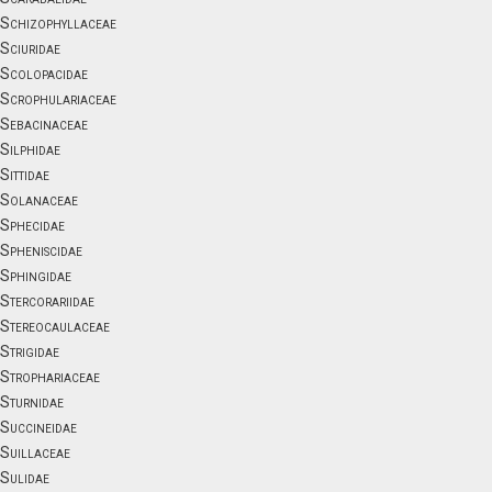
Schizophyllaceae
Sciuridae
Scolopacidae
Scrophulariaceae
Sebacinaceae
Silphidae
Sittidae
Solanaceae
Sphecidae
Spheniscidae
Sphingidae
Stercorariidae
Stereocaulaceae
Strigidae
Strophariaceae
Sturnidae
Succineidae
Suillaceae
Sulidae