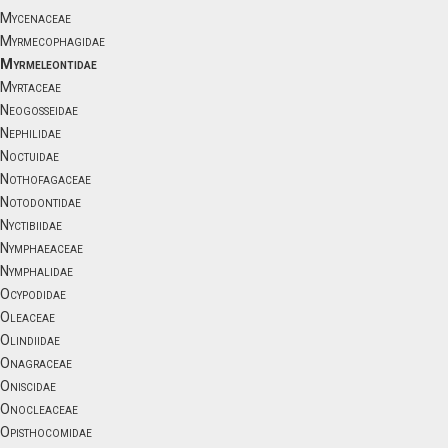
Mycenaceae
Myrmecophagidae
Myrmeleontidae
Myrtaceae
Neogosseidae
Nephilidae
Noctuidae
Nothofagaceae
Notodontidae
Nyctibiidae
Nymphaeaceae
Nymphalidae
Ocypodidae
Oleaceae
Olindiidae
Onagraceae
Oniscidae
Onocleaceae
Opisthocomidae