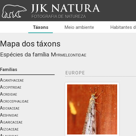
JJK NATURA
FOTOGRAFIA DE NATUREZA
Táxons
Meio ambiente
Habitantes d
Mapa dos táxons
Espécies da família
Myrmeleontidae
Famílias
EUROPE
Acanthaceae
Accipitridae
Acrididae
Acrocephalidae
Adoxaceae
Aeshnidae
Agaricaceae
Aizoaceae