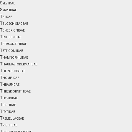
Sylviidae
Syrphidae
Teiidae
Teloschistaceae
Tenebrionidae
Testudinidae
Tetragnathidae
Tettigoniidae
Thamnophilidae
Thaumastodermatidae
Theraphosidae
Thomisidae
Thraupidae
Threskiornithidae
Thyrididae
Tipulidae
Tityridae
Tremellaceae
Trichiidae
Tricholomataceae