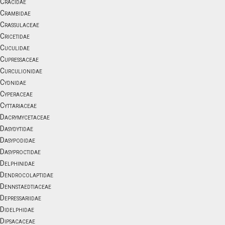
Cracidae
Crambidae
Crassulaceae
Cricetidae
Cuculidae
Cupressaceae
Curculionidae
Cydnidae
Cyperaceae
Cyttariaceae
Dacrymycetaceae
Dasydytidae
Dasypodidae
Dasyproctidae
Delphinidae
Dendrocolaptidae
Dennstaedtiaceae
Depressariidae
Didelphidae
Dipsacaceae