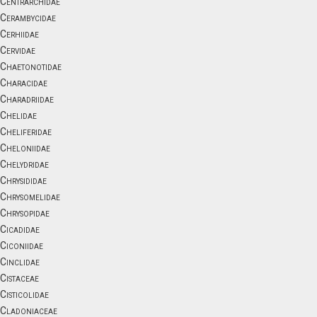
Centrarchidae
Cerambycidae
Cerhiidae
Cervidae
Chaetonotidae
Characidae
Charadriidae
Chelidae
Cheliferidae
Cheloniidae
Chelydridae
Chrysididae
Chrysomelidae
Chrysopidae
Cicadidae
Ciconiidae
Cinclidae
Cistaceae
Cisticolidae
Cladoniaceae