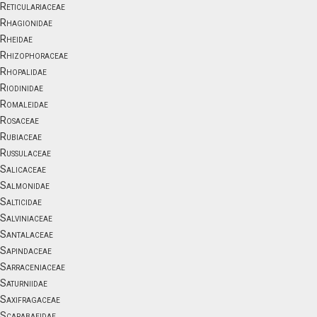
Reticulariaceae
Rhagionidae
Rheidae
Rhizophoraceae
Rhopalidae
Riodinidae
Romaleidae
Rosaceae
Rubiaceae
Russulaceae
Salicaceae
Salmonidae
Salticidae
Salviniaceae
Santalaceae
Sapindaceae
Sarraceniaceae
Saturniidae
Saxifragaceae
Scarabaeidae