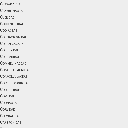
Clavariaceae
Clavulinaceae
Cleridae
Coccinellidae
Codiaceae
Coenagrionidae
Colchicaceae
Colubridae
Columbidae
Commelinaceae
Conocephalaceae
Convolvulaceae
Cordulegastridae
Corduliidae
Coreidae
Cornaceae
Corvidae
Corydalidae
Crabronidae