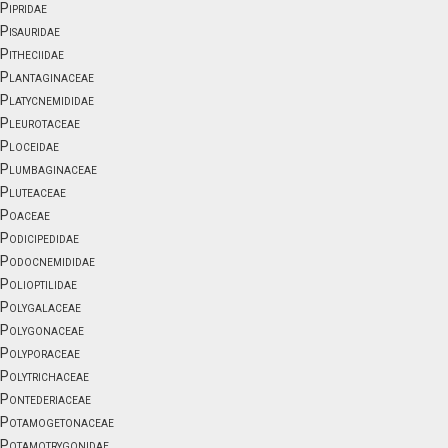
Pipridae
Pisauridae
Pitheciidae
Plantaginaceae
Platycnemididae
Pleurotaceae
Ploceidae
Plumbaginaceae
Pluteaceae
Poaceae
Podicipedidae
Podocnemididae
Polioptilidae
Polygalaceae
Polygonaceae
Polyporaceae
Polytrichaceae
Pontederiaceae
Potamogetonaceae
Potamotrygonidae