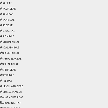
Araceae
Araliaceae
Aramidae
Araneidae
Ardeidae
Arecaceae
Arionidae
Arthoniaceae
Ascalaphidae
Asparagaceae
Asphodelaceae
Aspleniaceae
Asteraceae
Asteriidae
Atelidae
Auriculariaceae
Auriscalpiaceae
Balaenopteridae
Balsaminaceae