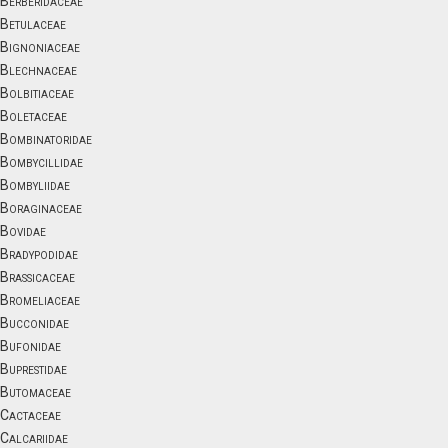
Berberidaceae
Betulaceae
Bignoniaceae
Blechnaceae
Bolbitiaceae
Boletaceae
Bombinatoridae
Bombycillidae
Bombyliidae
Boraginaceae
Bovidae
Bradypodidae
Brassicaceae
Bromeliaceae
Bucconidae
Bufonidae
Buprestidae
Butomaceae
Cactaceae
Calcariidae