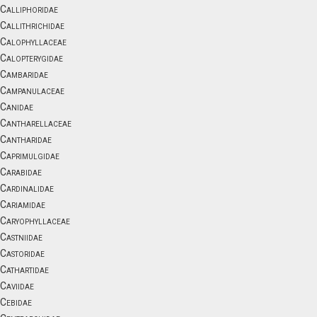
Calliphoridae
Callithrichidae
Calophyllaceae
Calopterygidae
Cambaridae
Campanulaceae
Canidae
Cantharellaceae
Cantharidae
Caprimulgidae
Carabidae
Cardinalidae
Cariamidae
Caryophyllaceae
Castniidae
Castoridae
Cathartidae
Caviidae
Cebidae