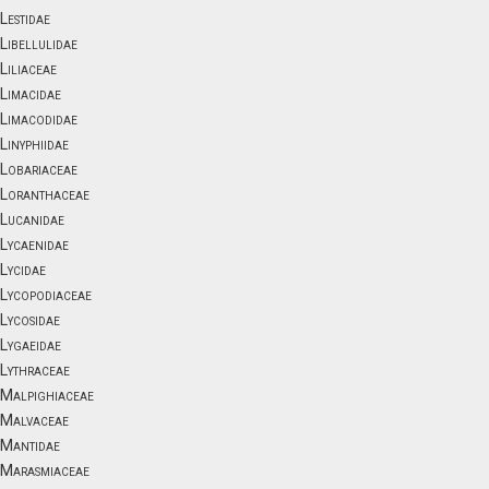
Lestidae
Libellulidae
Liliaceae
Limacidae
Limacodidae
Linyphiidae
Lobariaceae
Loranthaceae
Lucanidae
Lycaenidae
Lycidae
Lycopodiaceae
Lycosidae
Lygaeidae
Lythraceae
Malpighiaceae
Malvaceae
Mantidae
Marasmiaceae