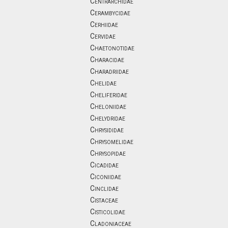
Centrarchidae
Cerambycidae
Cerhiidae
Cervidae
Chaetonotidae
Characidae
Charadriidae
Chelidae
Cheliferidae
Cheloniidae
Chelydridae
Chrysididae
Chrysomelidae
Chrysopidae
Cicadidae
Ciconiidae
Cinclidae
Cistaceae
Cisticolidae
Cladoniaceae