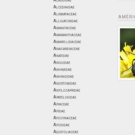
Alaudidae
Alcedinidae
Alismataceae
AMÉRI
Alligatoridae
Amanitaceae
Amaranthaceae
Amaryllidaceae
Anacardiaceae
Anatidae
Anguidae
Anhimidae
Anhingidae
Anostomidae
Antilocapridae
Apatelodidae
Apiaceae
Apidae
Apocynaceae
Apodidae
Aquifoliaceae