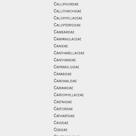
Calliphoridae
Callithrichidae
Calophyllaceae
Calopterygidae
Cambaridae
Campanulaceae
Canidae
Cantharellaceae
Cantharidae
Caprimulgidae
Carabidae
Cardinalidae
Cariamidae
Caryophyllaceae
Castniidae
Castoridae
Cathartidae
Caviidae
Cebidae