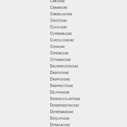
Cracidae
Crambidae
Crassulaceae
Cricetidae
Cuculidae
Cupressaceae
Curculionidae
Cydnidae
Cyperaceae
Cyttariaceae
Dacrymycetaceae
Dasydytidae
Dasypodidae
Dasyproctidae
Delphinidae
Dendrocolaptidae
Dennstaedtiaceae
Depressariidae
Didelphidae
Dipsacaceae