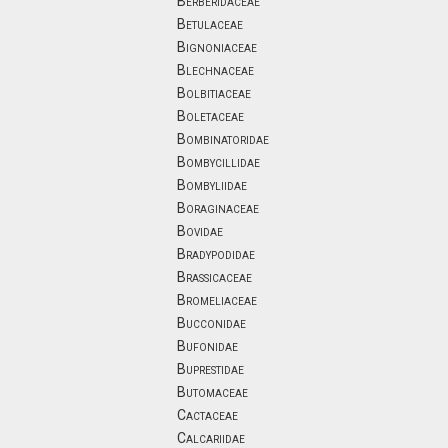
Berberidaceae
Betulaceae
Bignoniaceae
Blechnaceae
Bolbitiaceae
Boletaceae
Bombinatoridae
Bombycillidae
Bombyliidae
Boraginaceae
Bovidae
Bradypodidae
Brassicaceae
Bromeliaceae
Bucconidae
Bufonidae
Buprestidae
Butomaceae
Cactaceae
Calcariidae