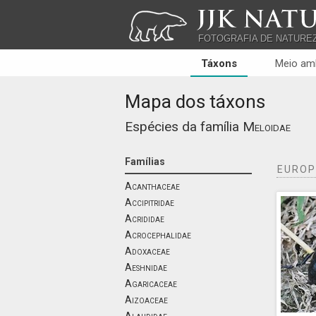
JJK NATU
FOTOGRAFIA DE NATURE
Táxons
Meio am
Mapa dos táxons
Espécies da família
Meloidae
Famílias
EUROP
Acanthaceae
Accipitridae
Acrididae
Acrocephalidae
Adoxaceae
Aeshnidae
Agaricaceae
Aizoaceae