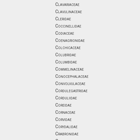
Clavariaceae
Clavulinaceae
Cleridae
Coccinellidae
Codiaceae
Coenagrionidae
Colchicaceae
Colubridae
Columbidae
Commelinaceae
Conocephalaceae
Convolvulaceae
Cordulegastridae
Corduliidae
Coreidae
Cornaceae
Corvidae
Corydalidae
Crabronidae