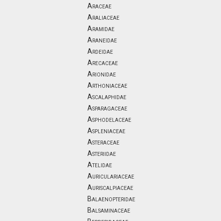
Araceae
Araliaceae
Aramidae
Araneidae
Ardeidae
Arecaceae
Arionidae
Arthoniaceae
Ascalaphidae
Asparagaceae
Asphodelaceae
Aspleniaceae
Asteraceae
Asteriidae
Atelidae
Auriculariaceae
Auriscalpiaceae
Balaenopteridae
Balsaminaceae