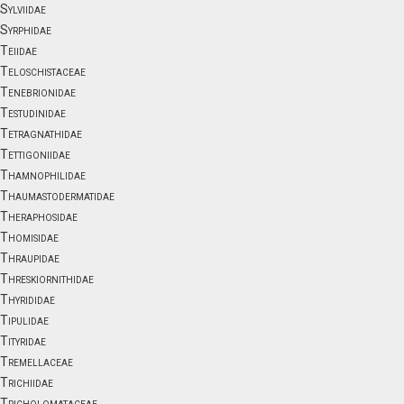
Sylviidae
Syrphidae
Teiidae
Teloschistaceae
Tenebrionidae
Testudinidae
Tetragnathidae
Tettigoniidae
Thamnophilidae
Thaumastodermatidae
Theraphosidae
Thomisidae
Thraupidae
Threskiornithidae
Thyrididae
Tipulidae
Tityridae
Tremellaceae
Trichiidae
Tricholomataceae