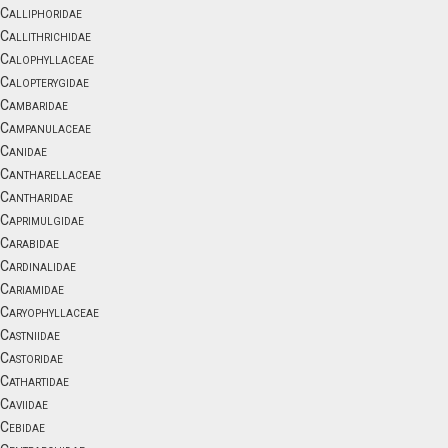
Calliphoridae
Callithrichidae
Calophyllaceae
Calopterygidae
Cambaridae
Campanulaceae
Canidae
Cantharellaceae
Cantharidae
Caprimulgidae
Carabidae
Cardinalidae
Cariamidae
Caryophyllaceae
Castniidae
Castoridae
Cathartidae
Caviidae
Cebidae