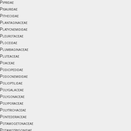
Pipridae
Pisauridae
Pitheciidae
Plantaginaceae
Platycnemididae
Pleurotaceae
Ploceidae
Plumbaginaceae
Pluteaceae
Poaceae
Podicipedidae
Podocnemididae
Polioptilidae
Polygalaceae
Polygonaceae
Polyporaceae
Polytrichaceae
Pontederiaceae
Potamogetonaceae
Potamotrygonidae