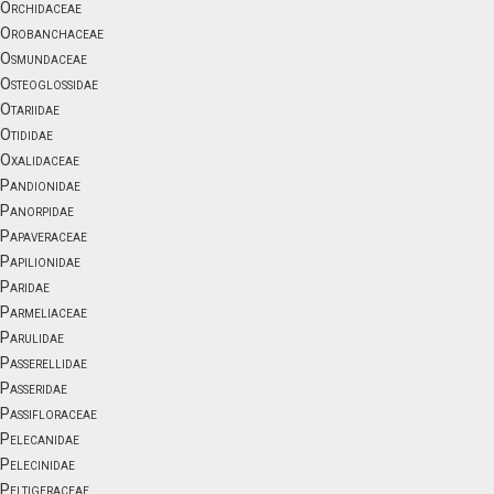
Orchidaceae
Orobanchaceae
Osmundaceae
Osteoglossidae
Otariidae
Otididae
Oxalidaceae
Pandionidae
Panorpidae
Papaveraceae
Papilionidae
Paridae
Parmeliaceae
Parulidae
Passerellidae
Passeridae
Passifloraceae
Pelecanidae
Pelecinidae
Peltigeraceae