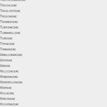
Trochilidae
Troglodytidae
Trogonidae
Trombidiidae
Tubiferaceae
Turbanellidae
Turdidae
Typhaceae
Tyrannidae
Umbilicariaceae
Upupidae
Ursidae
Velloziaceae
Verbenaceae
Vespertilionidae
Vespidae
Violaceae
Vireonidae
Vochysiaceae