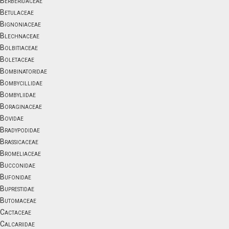
Berberidaceae
Betulaceae
Bignoniaceae
Blechnaceae
Bolbitiaceae
Boletaceae
Bombinatoridae
Bombycillidae
Bombyliidae
Boraginaceae
Bovidae
Bradypodidae
Brassicaceae
Bromeliaceae
Bucconidae
Bufonidae
Buprestidae
Butomaceae
Cactaceae
Calcariidae