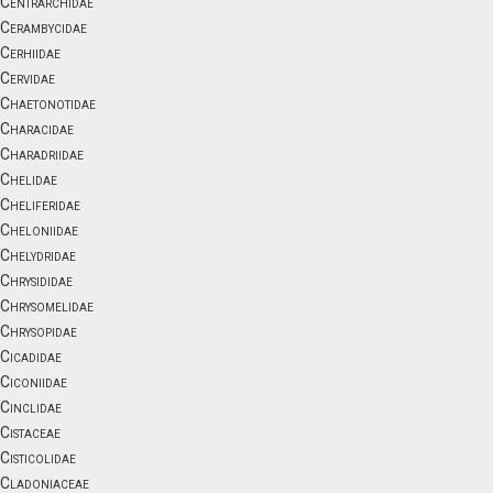
Centrarchidae
Cerambycidae
Cerhiidae
Cervidae
Chaetonotidae
Characidae
Charadriidae
Chelidae
Cheliferidae
Cheloniidae
Chelydridae
Chrysididae
Chrysomelidae
Chrysopidae
Cicadidae
Ciconiidae
Cinclidae
Cistaceae
Cisticolidae
Cladoniaceae