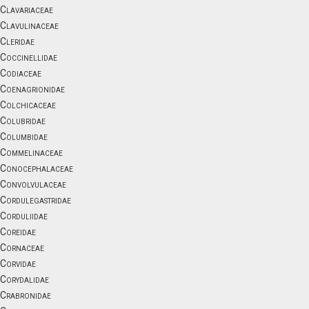
Clavariaceae
Clavulinaceae
Cleridae
Coccinellidae
Codiaceae
Coenagrionidae
Colchicaceae
Colubridae
Columbidae
Commelinaceae
Conocephalaceae
Convolvulaceae
Cordulegastridae
Corduliidae
Coreidae
Cornaceae
Corvidae
Corydalidae
Crabronidae