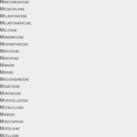
Marcgraviaceae
Megachilidae
Melanthiaceae
Melastomataceae
Meloidae
Membracidae
Menyanthaceae
Mephitidae
Meropidae
Mimidae
Miridae
Misodendraceae
Momotidae
Montiaceae
Morchellaceae
Motacillidae
Muridae
Muscicapidae
Mustelidae
Mutillidae