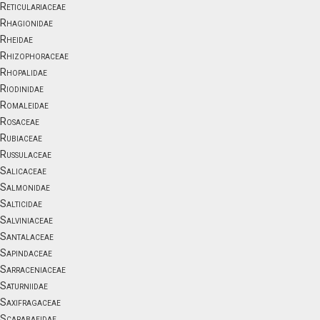
Reticulariaceae
Rhagionidae
Rheidae
Rhizophoraceae
Rhopalidae
Riodinidae
Romaleidae
Rosaceae
Rubiaceae
Russulaceae
Salicaceae
Salmonidae
Salticidae
Salviniaceae
Santalaceae
Sapindaceae
Sarraceniaceae
Saturniidae
Saxifragaceae
Scarabaeidae