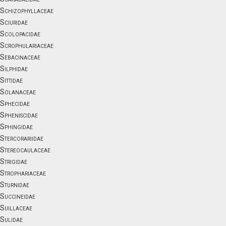
Schizophyllaceae
Sciuridae
Scolopacidae
Scrophulariaceae
Sebacinaceae
Silphidae
Sittidae
Solanaceae
Sphecidae
Spheniscidae
Sphingidae
Stercorariidae
Stereocaulaceae
Strigidae
Strophariaceae
Sturnidae
Succineidae
Suillaceae
Sulidae