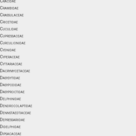
Cracidae
Crambidae
Crassulaceae
Cricetidae
Cuculidae
Cupressaceae
Curculionidae
Cydnidae
Cyperaceae
Cyttariaceae
Dacrymycetaceae
Dasydytidae
Dasypodidae
Dasyproctidae
Delphinidae
Dendrocolaptidae
Dennstaedtiaceae
Depressariidae
Didelphidae
Dipsacaceae