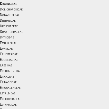
Discinaceae
Dolichopodidae
Donacobiidae
Drepanidae
Droseraceae
Dryopteridaceae
Dytiscidae
Emberizidae
Emydidae
Ephemeridae
Equisetaceae
Erebidae
Erethizontidae
Ericaceae
Erinaceidae
Eriocaulaceae
Estrildidae
Euphorbiaceae
Eurypygidae