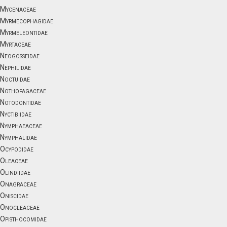
Mycenaceae
Myrmecophagidae
Myrmeleontidae
Myrtaceae
Neogosseidae
Nephilidae
Noctuidae
Nothofagaceae
Notodontidae
Nyctibiidae
Nymphaeaceae
Nymphalidae
Ocypodidae
Oleaceae
Olindiidae
Onagraceae
Oniscidae
Onocleaceae
Opisthocomidae