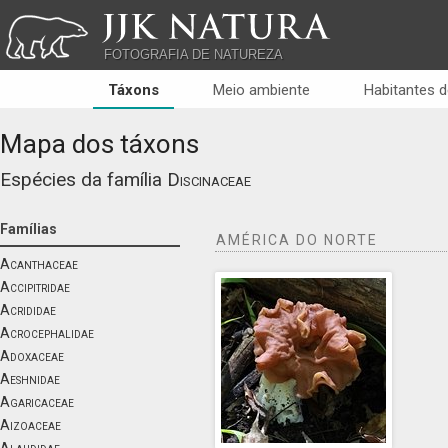
JJK NATURA
FOTOGRAFIA DE NATUREZA
Táxons
Meio ambiente
Habitantes d
Mapa dos táxons
Espécies da família
Discinaceae
Famílias
AMÉRICA DO NORTE
Acanthaceae
Accipitridae
Acrididae
Acrocephalidae
Adoxaceae
Aeshnidae
Agaricaceae
Aizoaceae