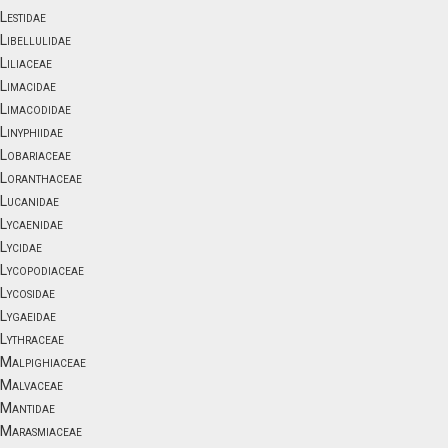
Lestidae
Libellulidae
Liliaceae
Limacidae
Limacodidae
Linyphiidae
Lobariaceae
Loranthaceae
Lucanidae
Lycaenidae
Lycidae
Lycopodiaceae
Lycosidae
Lygaeidae
Lythraceae
Malpighiaceae
Malvaceae
Mantidae
Marasmiaceae