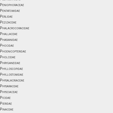
Peniophoraceae
Pentatomidae
Perlidae
Pezizaceae
Phalacrocoracidae
Phallaceae
Phasianidae
Phocidae
Phoenicopteridae
Pholcidae
Phryganeidae
Phylloscopidae
Phyllostomidae
Physalacriaceae
Physaraceae
Physciaceae
Picidae
Pieridae
Pinaceae