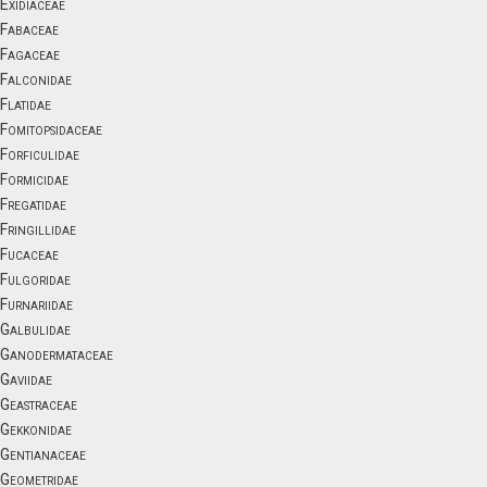
Exidiaceae
Fabaceae
Fagaceae
Falconidae
Flatidae
Fomitopsidaceae
Forficulidae
Formicidae
Fregatidae
Fringillidae
Fucaceae
Fulgoridae
Furnariidae
Galbulidae
Ganodermataceae
Gaviidae
Geastraceae
Gekkonidae
Gentianaceae
Geometridae