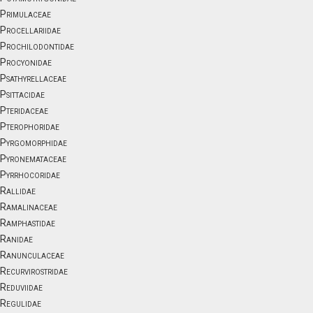
Primulaceae
Procellariidae
Prochilodontidae
Procyonidae
Psathyrellaceae
Psittacidae
Pteridaceae
Pterophoridae
Pyrgomorphidae
Pyronemataceae
Pyrrhocoridae
Rallidae
Ramalinaceae
Ramphastidae
Ranidae
Ranunculaceae
Recurvirostridae
Reduviidae
Regulidae