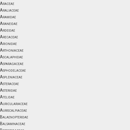
Araceae
Araliaceae
Aramidae
Araneidae
Ardeidae
Arecaceae
Arionidae
Arthoniaceae
Ascalaphidae
Asparagaceae
Asphodelaceae
Aspleniaceae
Asteraceae
Asteriidae
Atelidae
Auriculariaceae
Auriscalpiaceae
Balaenopteridae
Balsaminaceae