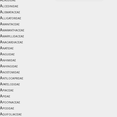
Alaudidae
Alcedinidae
Alismataceae
Alligatoridae
Amanitaceae
Amaranthaceae
Amaryllidaceae
Anacardiaceae
Anatidae
Anguidae
Anhimidae
Anhingidae
Anostomidae
Antilocapridae
Apatelodidae
Apiaceae
Apidae
Apocynaceae
Apodidae
Aquifoliaceae