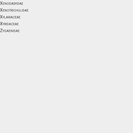
Xenodasyidae
Xenotrichulidae
Xylariaceae
Xyridaceae
Zygaenidae