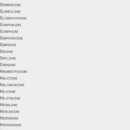
Geraniaceae
Glareolidae
Glossiphoniidae
Gomphaceae
Gomphidae
Graphidaceae
Grapsidae
Gruidae
Gryllidae
Gyrinidae
Haematopodidae
Halictidae
Haloragaceae
Helicidae
Helotiaceae
Hepialidae
Hericiaceae
Hesperiidae
Hirundinidae