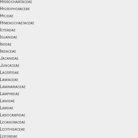
Hydrocharitaceae
Hygrophoraceae
Hylidae
Hymenochaetaceae
Icteridae
Iguanidae
Iniidae
Iridaceae
Jacanidae
Juncaceae
Lacertidae
Lamiaceae
Laminariaceae
Lampyridae
Laniidae
Laridae
Lasiocampidae
Lecanoraceae
Lecythidaceae
Leporidae