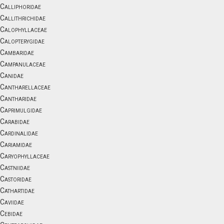
Calliphoridae
Callithrichidae
Calophyllaceae
Calopterygidae
Cambaridae
Campanulaceae
Canidae
Cantharellaceae
Cantharidae
Caprimulgidae
Carabidae
Cardinalidae
Cariamidae
Caryophyllaceae
Castniidae
Castoridae
Cathartidae
Caviidae
Cebidae