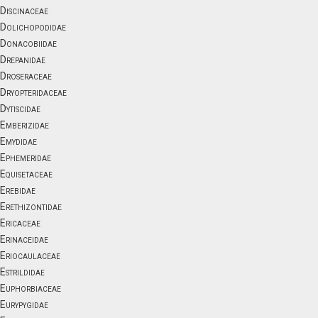
Discinaceae
Dolichopodidae
Donacobiidae
Drepanidae
Droseraceae
Dryopteridaceae
Dytiscidae
Emberizidae
Emydidae
Ephemeridae
Equisetaceae
Erebidae
Erethizontidae
Ericaceae
Erinaceidae
Eriocaulaceae
Estrildidae
Euphorbiaceae
Eurypygidae