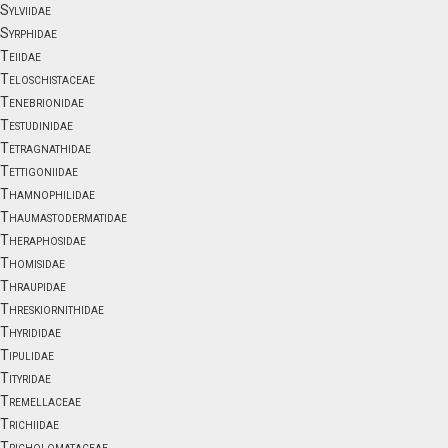
Sylviidae
Syrphidae
Teiidae
Teloschistaceae
Tenebrionidae
Testudinidae
Tetragnathidae
Tettigoniidae
Thamnophilidae
Thaumastodermatidae
Theraphosidae
Thomisidae
Thraupidae
Threskiornithidae
Thyrididae
Tipulidae
Tityridae
Tremellaceae
Trichiidae
Tricholomataceae