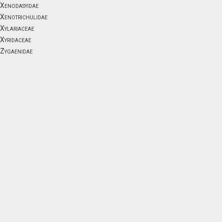
Xenodasyidae
Xenotrichulidae
Xylariaceae
Xyridaceae
Zygaenidae