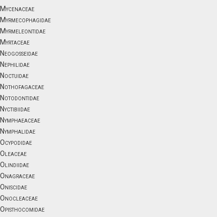
Mycenaceae
Myrmecophagidae
Myrmeleontidae
Myrtaceae
Neogosseidae
Nephilidae
Noctuidae
Nothofagaceae
Notodontidae
Nyctibiidae
Nymphaeaceae
Nymphalidae
Ocypodidae
Oleaceae
Olindiidae
Onagraceae
Oniscidae
Onocleaceae
Opisthocomidae