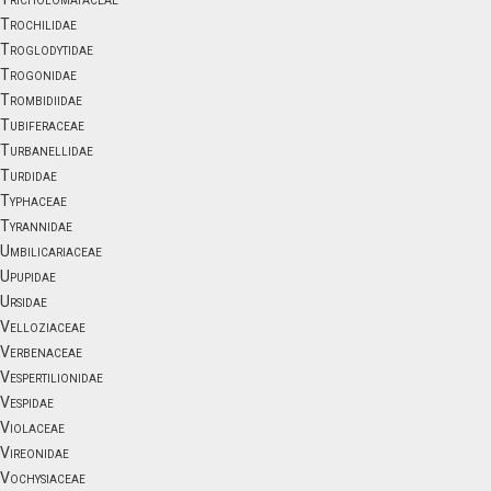
Trochilidae
Troglodytidae
Trogonidae
Trombidiidae
Tubiferaceae
Turbanellidae
Turdidae
Typhaceae
Tyrannidae
Umbilicariaceae
Upupidae
Ursidae
Velloziaceae
Verbenaceae
Vespertilionidae
Vespidae
Violaceae
Vireonidae
Vochysiaceae