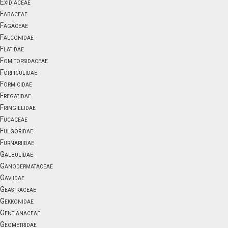
Exidiaceae
Fabaceae
Fagaceae
Falconidae
Flatidae
Fomitopsidaceae
Forficulidae
Formicidae
Fregatidae
Fringillidae
Fucaceae
Fulgoridae
Furnariidae
Galbulidae
Ganodermataceae
Gaviidae
Geastraceae
Gekkonidae
Gentianaceae
Geometridae