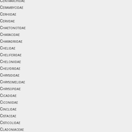
Centrarchidae
Cerambycidae
Cerhiidae
Cervidae
Chaetonotidae
Characidae
Charadriidae
Chelidae
Cheliferidae
Cheloniidae
Chelydridae
Chrysididae
Chrysomelidae
Chrysopidae
Cicadidae
Ciconiidae
Cinclidae
Cistaceae
Cisticolidae
Cladoniaceae