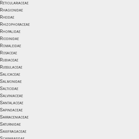
Reticulariaceae
Rhagionidae
Rheidae
Rhizophoraceae
Rhopalidae
Riodinidae
Romaleidae
Rosaceae
Rubiaceae
Russulaceae
Salicaceae
Salmonidae
Salticidae
Salviniaceae
Santalaceae
Sapindaceae
Sarraceniaceae
Saturniidae
Saxifragaceae
Scarabaeidae