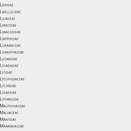
Lestidae
Libellulidae
Liliaceae
Limacidae
Limacodidae
Linyphiidae
Lobariaceae
Loranthaceae
Lucanidae
Lycaenidae
Lycidae
Lycopodiaceae
Lycosidae
Lygaeidae
Lythraceae
Malpighiaceae
Malvaceae
Mantidae
Marasmiaceae