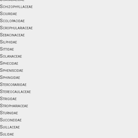
Schizophyllaceae
Sciuridae
Scolopacidae
Scrophulariaceae
Sebacinaceae
Silphidae
Sittidae
Solanaceae
Sphecidae
Spheniscidae
Sphingidae
Stercorariidae
Stereocaulaceae
Strigidae
Strophariaceae
Sturnidae
Succineidae
Suillaceae
Sulidae