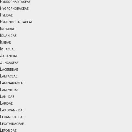
Hydrocharitaceae
Hygrophoraceae
Hylidae
Hymenochaetaceae
Icteridae
Iguanidae
Iniidae
Iridaceae
Jacanidae
Juncaceae
Lacertidae
Lamiaceae
Laminariaceae
Lampyridae
Laniidae
Laridae
Lasiocampidae
Lecanoraceae
Lecythidaceae
Leporidae