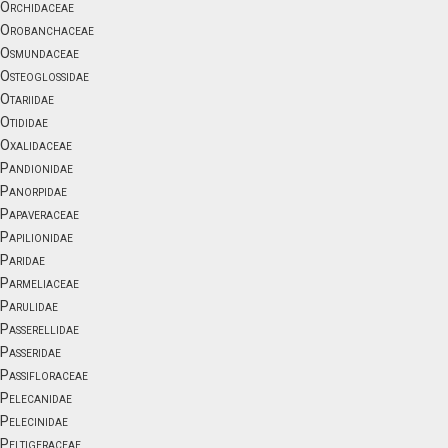
Orchidaceae
Orobanchaceae
Osmundaceae
Osteoglossidae
Otariidae
Otididae
Oxalidaceae
Pandionidae
Panorpidae
Papaveraceae
Papilionidae
Paridae
Parmeliaceae
Parulidae
Passerellidae
Passeridae
Passifloraceae
Pelecanidae
Pelecinidae
Peltigeraceae