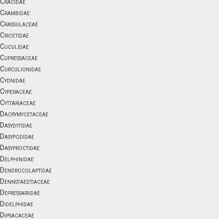
Cracidae
Crambidae
Crassulaceae
Cricetidae
Cuculidae
Cupressaceae
Curculionidae
Cydnidae
Cyperaceae
Cyttariaceae
Dacrymycetaceae
Dasydytidae
Dasypodidae
Dasyproctidae
Delphinidae
Dendrocolaptidae
Dennstaedtiaceae
Depressariidae
Didelphidae
Dipsacaceae