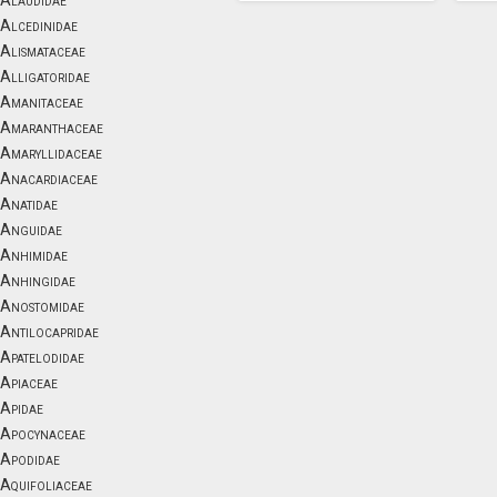
Alaudidae
Alcedinidae
Alismataceae
Alligatoridae
Amanitaceae
Amaranthaceae
Amaryllidaceae
Anacardiaceae
Anatidae
Anguidae
Anhimidae
Anhingidae
Anostomidae
Antilocapridae
Apatelodidae
Apiaceae
Apidae
Apocynaceae
Apodidae
Aquifoliaceae