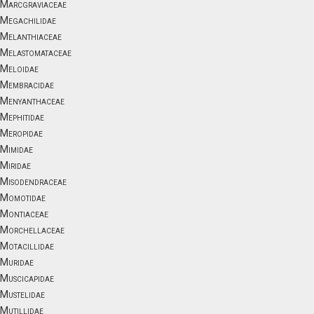
Marcgraviaceae
Megachilidae
Melanthiaceae
Melastomataceae
Meloidae
Membracidae
Menyanthaceae
Mephitidae
Meropidae
Mimidae
Miridae
Misodendraceae
Momotidae
Montiaceae
Morchellaceae
Motacillidae
Muridae
Muscicapidae
Mustelidae
Mutillidae