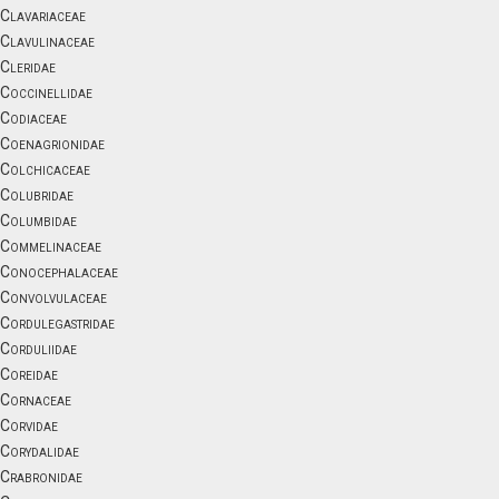
Clavariaceae
Clavulinaceae
Cleridae
Coccinellidae
Codiaceae
Coenagrionidae
Colchicaceae
Colubridae
Columbidae
Commelinaceae
Conocephalaceae
Convolvulaceae
Cordulegastridae
Corduliidae
Coreidae
Cornaceae
Corvidae
Corydalidae
Crabronidae