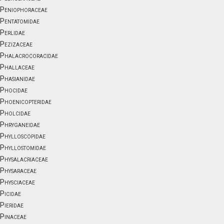
Peniophoraceae
Pentatomidae
Perlidae
Pezizaceae
Phalacrocoracidae
Phallaceae
Phasianidae
Phocidae
Phoenicopteridae
Pholcidae
Phryganeidae
Phylloscopidae
Phyllostomidae
Physalacriaceae
Physaraceae
Physciaceae
Picidae
Pieridae
Pinaceae