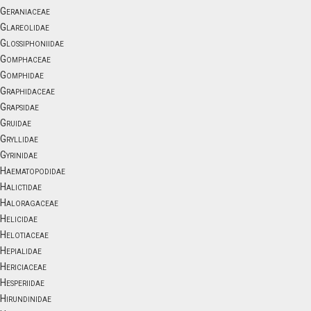
Geraniaceae
Glareolidae
Glossiphoniidae
Gomphaceae
Gomphidae
Graphidaceae
Grapsidae
Gruidae
Gryllidae
Gyrinidae
Haematopodidae
Halictidae
Haloragaceae
Helicidae
Helotiaceae
Hepialidae
Hericiaceae
Hesperiidae
Hirundinidae