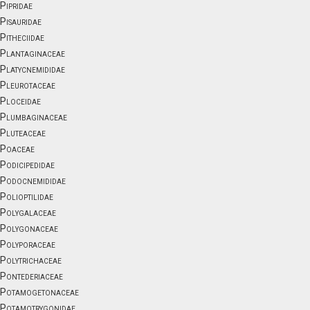
Pipridae
Pisauridae
Pitheciidae
Plantaginaceae
Platycnemididae
Pleurotaceae
Ploceidae
Plumbaginaceae
Pluteaceae
Poaceae
Podicipedidae
Podocnemididae
Polioptilidae
Polygalaceae
Polygonaceae
Polyporaceae
Polytrichaceae
Pontederiaceae
Potamogetonaceae
Potamotrygonidae