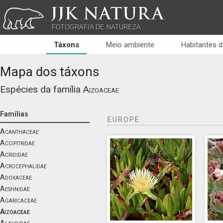
JJK NATURA
FOTOGRAFIA DE NATUREZA
Táxons
Meio ambiente
Habitantes d
Mapa dos táxons
Espécies da família
Aizoaceae
Famílias
EUROPE
Acanthaceae
Accipitridae
Acrididae
Acrocephalidae
Adoxaceae
Aeshnidae
Agaricaceae
Aizoaceae