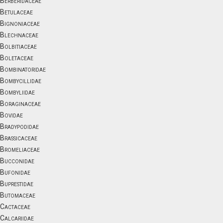
Berberidaceae
Betulaceae
Bignoniaceae
Blechnaceae
Bolbitiaceae
Boletaceae
Bombinatoridae
Bombycillidae
Bombyliidae
Boraginaceae
Bovidae
Bradypodidae
Brassicaceae
Bromeliaceae
Bucconidae
Bufonidae
Buprestidae
Butomaceae
Cactaceae
Calcariidae