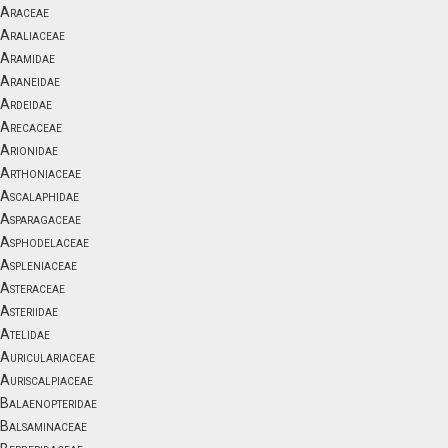
Araceae
Araliaceae
Aramidae
Araneidae
Ardeidae
Arecaceae
Arionidae
Arthoniaceae
Ascalaphidae
Asparagaceae
Asphodelaceae
Aspleniaceae
Asteraceae
Asteriidae
Atelidae
Auriculariaceae
Auriscalpiaceae
Balaenopteridae
Balsaminaceae