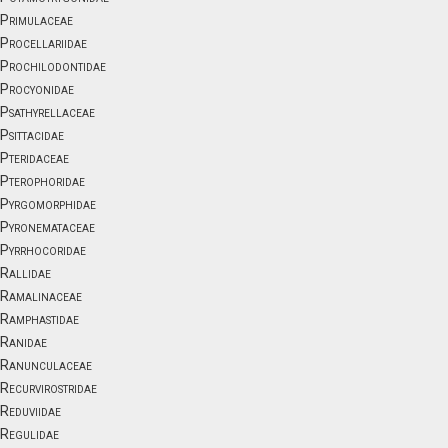
Primulaceae
Procellariidae
Prochilodontidae
Procyonidae
Psathyrellaceae
Psittacidae
Pteridaceae
Pterophoridae
Pyrgomorphidae
Pyronemataceae
Pyrrhocoridae
Rallidae
Ramalinaceae
Ramphastidae
Ranidae
Ranunculaceae
Recurvirostridae
Reduviidae
Regulidae