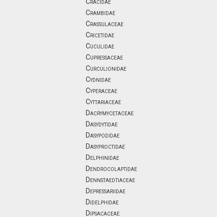
Cracidae
Crambidae
Crassulaceae
Cricetidae
Cuculidae
Cupressaceae
Curculionidae
Cydnidae
Cyperaceae
Cyttariaceae
Dacrymycetaceae
Dasydytidae
Dasypodidae
Dasyproctidae
Delphinidae
Dendrocolaptidae
Dennstaedtiaceae
Depressariidae
Didelphidae
Dipsacaceae