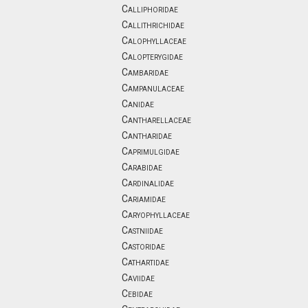
Calliphoridae
Callithrichidae
Calophyllaceae
Calopterygidae
Cambaridae
Campanulaceae
Canidae
Cantharellaceae
Cantharidae
Caprimulgidae
Carabidae
Cardinalidae
Cariamidae
Caryophyllaceae
Castniidae
Castoridae
Cathartidae
Caviidae
Cebidae