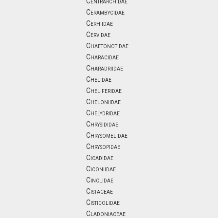
Centrarchidae
Cerambycidae
Cerhiidae
Cervidae
Chaetonotidae
Characidae
Charadriidae
Chelidae
Cheliferidae
Cheloniidae
Chelydridae
Chrysididae
Chrysomelidae
Chrysopidae
Cicadidae
Ciconiidae
Cinclidae
Cistaceae
Cisticolidae
Cladoniaceae