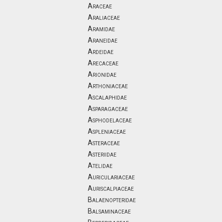
Araceae
Araliaceae
Aramidae
Araneidae
Ardeidae
Arecaceae
Arionidae
Arthoniaceae
Ascalaphidae
Asparagaceae
Asphodelaceae
Aspleniaceae
Asteraceae
Asteriidae
Atelidae
Auriculariaceae
Auriscalpiaceae
Balaenopteridae
Balsaminaceae