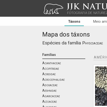
JJK NATU
FOTOGRAFIA DE NATURE
Táxons
Meio am
Mapa dos táxons
Espécies da família
Physciaceae
Famílias
AMÉRI
Acanthaceae
Accipitridae
Acrididae
Acrocephalidae
Adoxaceae
Aeshnidae
Agaricaceae
Aizoaceae