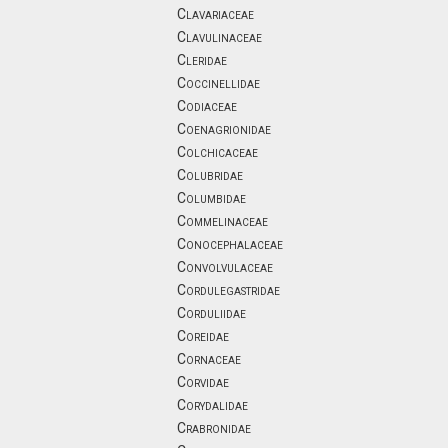
Clavariaceae
Clavulinaceae
Cleridae
Coccinellidae
Codiaceae
Coenagrionidae
Colchicaceae
Colubridae
Columbidae
Commelinaceae
Conocephalaceae
Convolvulaceae
Cordulegastridae
Corduliidae
Coreidae
Cornaceae
Corvidae
Corydalidae
Crabronidae