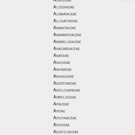
Alaudidae
Alcedinidae
Alismataceae
Alligatoridae
Amanitaceae
Amaranthaceae
Amaryllidaceae
Anacardiaceae
Anatidae
Anguidae
Anhimidae
Anhingidae
Anostomidae
Antilocapridae
Apatelodidae
Apiaceae
Apidae
Apocynaceae
Apodidae
Aquifoliaceae