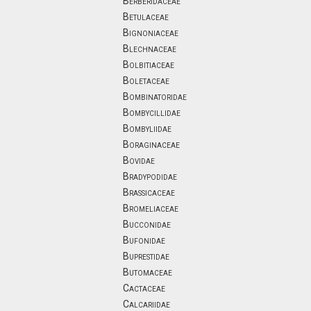
Berberidaceae
Betulaceae
Bignoniaceae
Blechnaceae
Bolbitiaceae
Boletaceae
Bombinatoridae
Bombycillidae
Bombyliidae
Boraginaceae
Bovidae
Bradypodidae
Brassicaceae
Bromeliaceae
Bucconidae
Bufonidae
Buprestidae
Butomaceae
Cactaceae
Calcariidae