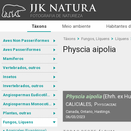
JJK NATURA
FOTOGRAFIA DE NATUREZA
Táxons
Meio ambiente
Habitantes d
Táxons
Fungos, Líquens
Líquens
Aves Non Passeriformes
Physcia aipolia
Aves Passeriformes
Mamíferos
Vertebrados, outros
Insetos
Invertebrados, outros
Angiospermas Eudicotiledôneas
Physcia aipolia
(Ehrh. ex Hu
CALICIALES,
Physciaceae
Angiospermas Monocotiledôneas
Canada, Ontario, Hastings.
Plantas, outras
06/03/2023
Fungos, Líquens
Agaricales (Euagáricos)