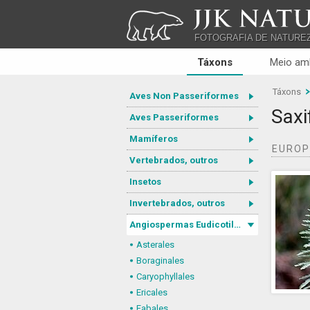
JJK NATU
FOTOGRAFIA DE NATURE
Táxons
Meio am
Táxons
Aves Non Passeriformes
Saxi
Aves Passeriformes
Mamíferos
EURO
Vertebrados, outros
Insetos
Invertebrados, outros
Angiospermas Eudicotiledôneas
Asterales
Boraginales
Caryophyllales
Ericales
Fabales