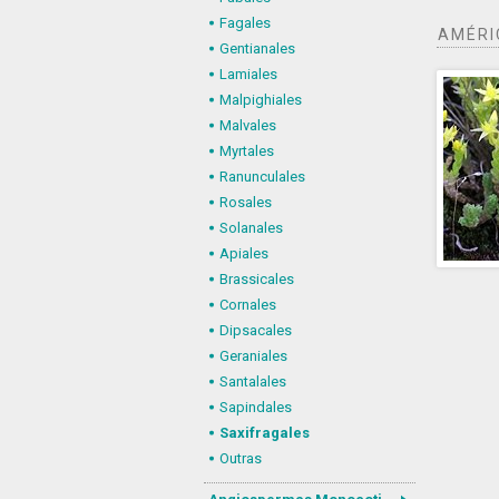
Fagales
AMÉRI
Gentianales
Lamiales
Malpighiales
Malvales
Myrtales
Ranunculales
Rosales
Solanales
Apiales
Brassicales
Cornales
Dipsacales
Geraniales
Santalales
Sapindales
Saxifragales
Outras