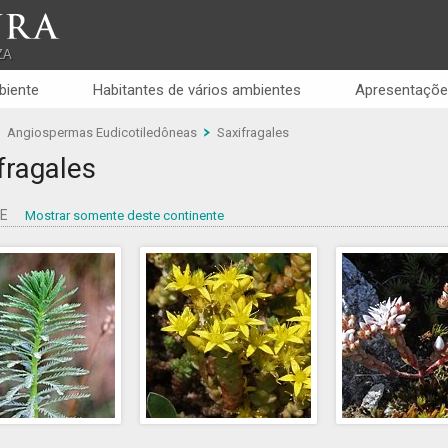
RA
ZA
biente
Habitantes de vários ambientes
Apresentaçõe
Angiospermas Eudicotiledôneas
Saxifragales
fragales
PE
Mostrar somente deste continente