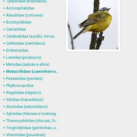
Tyrannidae (tiranídeos)
Acrocephalidae
Alaudidae (cotovias)
Bombycillidae
Calcariidae
Cardinalidae (azulão, trinca-ferro-verdadeiro e afins)
Certhiidae (certiídeos)
Emberizidae
Laniidae (picanços)
Mimidae (sabiás e afins)
Motacillidae (caminheiros)
Passeridae (pardais)
Phylloscopidae
Regulidae (régulos)
Sittidae (trepadeiras)
Sturnidae (esturnídeos)
Sylviidae (felosas e toutinegras)
Thamnophilidae (chocas, formigueiros, chororós e afins)
Troglodytidae (garrinchas, uirapurus e afins)
Vireonidae (juruviaras)