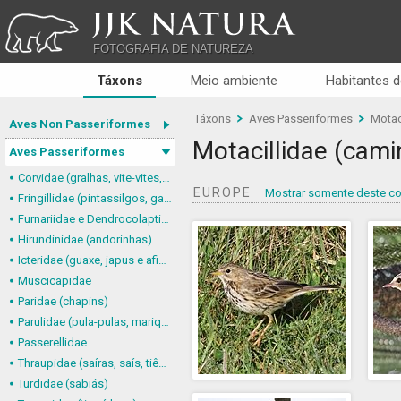
JJK NATURA
FOTOGRAFIA DE NATUREZA
Táxons
Meio ambiente
Habitantes d
Táxons
Aves Passeriformes
Motac
Aves Non Passeriformes
Motacillidae (cami
Aves Passeriformes
Corvidae (gralhas, vite-vites, juruviaras e afins)
EUROPE
Mostrar somente deste co
Fringillidae (pintassilgos, gaturamos e afins)
Furnariidae e Dendrocolaptidae (joães, limpa-folhas, arapaçus e afins)
Hirundinidae (andorinhas)
Icteridae (guaxe, japus e afins)
Muscicapidae
Paridae (chapins)
Parulidae (pula-pulas, mariquitas e afins)
Passerellidae
Thraupidae (saíras, saís, tiês, sanhaçus e afins)
Turdidae (sabiás)