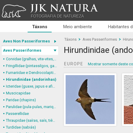
JJK NATURA
FOTOGRAFIA DE NATUREZA
Táxons
Meio ambiente
Habitantes d
Táxons
Aves Passeriformes
Hirun
Aves Non Passeriformes
Hirundinidae (ando
Aves Passeriformes
Corvidae (gralhas, vite-vites, juruviaras e afins)
EUROPE
Mostrar somente deste co
Fringillidae (pintassilgos, gaturamos e afins)
Furnariidae e Dendrocolaptidae (joães, limpa-folhas, arapaçus e afins)
Hirundinidae (andorinhas)
Icteridae (guaxe, japus e afins)
Muscicapidae
Paridae (chapins)
Parulidae (pula-pulas, mariquitas e afins)
Passerellidae
Thraupidae (saíras, saís, tiês, sanhaçus e afins)
Turdidae (sabiás)