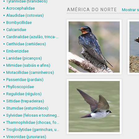
Tyrannidae (tiranídeos)
Acrocephalidae
AMÉRICA DO NORTE
Mostrar 
Alaudidae (cotovias)
Bombycillidae
Calcariidae
Cardinalidae (azulão, trinca-ferro-verdadeiro e afins)
Certhiidae (certiídeos)
Emberizidae
Laniidae (picanços)
Mimidae (sabiás e afins)
Motacillidae (caminheiros)
Passeridae (pardais)
Phylloscopidae
Regulidae (régulos)
Sittidae (trepadeiras)
Sturnidae (esturnídeos)
Sylviidae (felosas e toutinegras)
Thamnophilidae (chocas, formigueiros, chororós e afins)
Troglodytidae (garrinchas, uirapurus e afins)
Vireonidae (juruviaras)