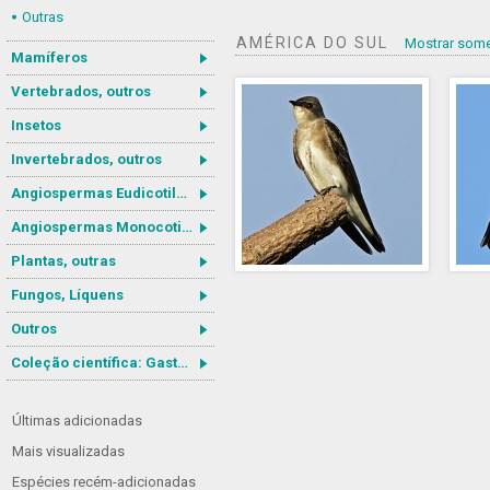
Outras
AMÉRICA DO SUL
Mostrar some
Mamíferos
Vertebrados, outros
Insetos
Invertebrados, outros
Angiospermas Eudicotiledôneas
Angiospermas Monocotiledôneas
Plantas, outras
Fungos, Líquens
Outros
Coleção científica: Gastrotricha
Últimas adicionadas
Mais visualizadas
Espécies recém-adicionadas