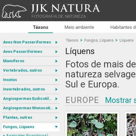
JJK NATURA
FOTOGRAFIA DE NATUREZA
Táxons
Meio ambiente
Habitantes d
Táxons
Fungos, Líquens
Líquens
Aves Non Passeriformes
Líquens
Aves Passeriformes
Mamíferos
Fotos de mais de
Vertebrados, outros
natureza selvag
Insetos
Sul e Europa.
Invertebrados, outros
EUROPE
Mostrar 
Angiospermas Eudicotiledôneas
Angiospermas Monocotiledôneas
Plantas, outras
Fungos, Líquens
Agaricales (Euagáricos)