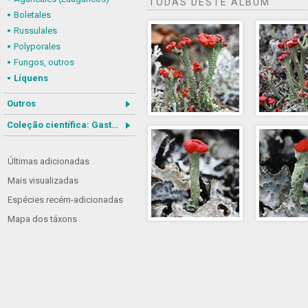
TODAS DESTE ÁLBUM
Boletales
Russulales
Polyporales
Fungos, outros
Líquens
Outros
Coleção científica: Gastrotricha
Últimas adicionadas
Mais visualizadas
Espécies recém-adicionadas
Mapa dos táxons