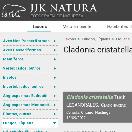
JJK NATURA
FOTOGRAFIA DE NATUREZA
Táxons
Meio ambiente
Habitantes d
Táxons
Fungos, Líquens
Líquens
Aves Non Passeriformes
Cladonia cristatell
Aves Passeriformes
Mamíferos
Vertebrados, outros
Insetos
Invertebrados, outros
Angiospermas Eudicotiledôneas
Cladonia cristatella
Tuck.
LECANORALES,
Cladoniaceae
Angiospermas Monocotiledôneas
Canada, Ontario, Hastings.
Plantas, outras
12/09/2022
Fungos, Líquens
Agaricales (Euagáricos)