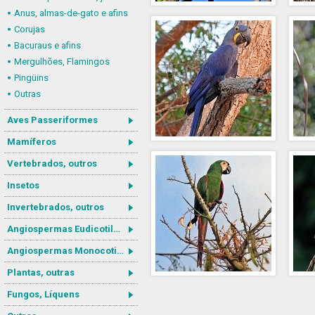
Anus, almas-de-gato e afins
Corujas
Bacuraus e afins
Mergulhões, Flamingos
Pingüins
Outras
Aves Passeriformes
Mamíferos
Vertebrados, outros
Insetos
Invertebrados, outros
Angiospermas Eudicotiledôneas
Angiospermas Monocotiledôneas
Plantas, outras
Fungos, Líquens