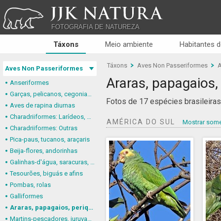
JJK NATURA
FOTOGRAFIA DE NATUREZA
Táxons
Meio ambiente
Habitantes d
Táxons
Aves Non Passeriformes
A
Aves Non Passeriformes
Araras, papagaios,
Anseriformes
Garças, pelicanos, cegonias e afins
Fotos de 17 espécies brasileiras
Aves de rapina diurnas
Charadriiformes: Larídeos, mandriões e perdizes-do-mar
AMÉRICA DO SUL
Mostrar some
Charadriiformes: Outras
Pica-paus, tucanos, araçaris
Beija-flores, andorinhas
Galinhas-d'água, saracuras, grous
Tesourões, biguás e afins
Pombas, rolas
Galliformes
Araras, papagaios, periquitos
Martins-pescadores, juruvas e afins