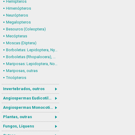
Hemípteros
Himenópteros
Neurópteros
Megalopteros
Besouros (Coleoptera)
Mecópteras
Moscas (Diptera)
Borboletas: Lepidoptera, Nymphalidae
Borboletas (Rhopalocera), outras
Mariposas: Lepidoptera, Noctuoidea
Mariposas, outras
Tricópteros
Invertebrados, outros
Angiospermas Eudicotiledôneas
Angiospermas Monocotiledôneas
Plantas, outras
Fungos, Líquens