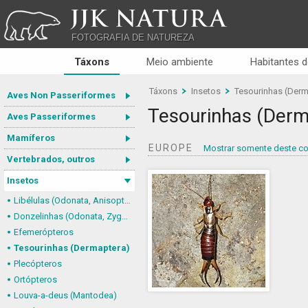
JJK NATURA
FOTOGRAFIA DE NATUREZA
Táxons
Meio ambiente
Habitantes d
Táxons
Insetos
Tesourinhas (Derm
Aves Non Passeriformes
Tesourinhas (Derm
Aves Passeriformes
Mamíferos
EUROPE
Mostrar somente deste co
Vertebrados, outros
Insetos
Libélulas (Odonata, Anisoptera)
Donzelinhas (Odonata, Zygoptera)
Efemerópteros
Tesourinhas (Dermaptera)
Plecópteros
Ortópteros
Louva-a-deus (Mantodea)