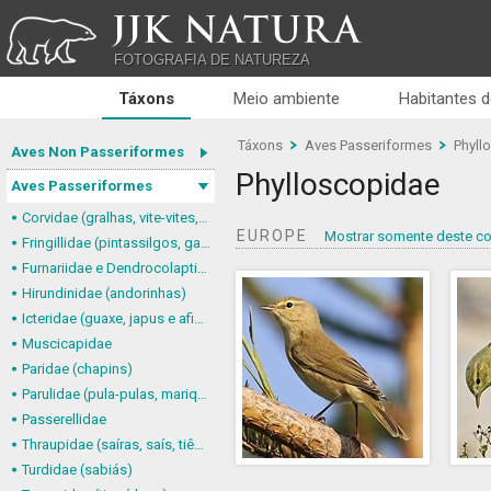
JJK NATURA
FOTOGRAFIA DE NATUREZA
Táxons
Meio ambiente
Habitantes d
Táxons
Aves Passeriformes
Phyll
Aves Non Passeriformes
Phylloscopidae
Aves Passeriformes
Corvidae (gralhas, vite-vites, juruviaras e afins)
EUROPE
Mostrar somente deste co
Fringillidae (pintassilgos, gaturamos e afins)
Furnariidae e Dendrocolaptidae (joães, limpa-folhas, arapaçus e afins)
Hirundinidae (andorinhas)
Icteridae (guaxe, japus e afins)
Muscicapidae
Paridae (chapins)
Parulidae (pula-pulas, mariquitas e afins)
Passerellidae
Thraupidae (saíras, saís, tiês, sanhaçus e afins)
Turdidae (sabiás)