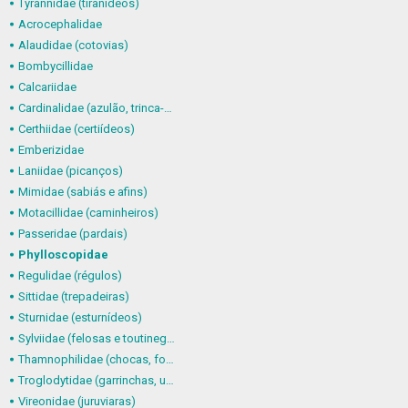
Tyrannidae (tiranídeos)
Acrocephalidae
Alaudidae (cotovias)
Bombycillidae
Calcariidae
Cardinalidae (azulão, trinca-ferro-verdadeiro e afins)
Certhiidae (certiídeos)
Emberizidae
Laniidae (picanços)
Mimidae (sabiás e afins)
Motacillidae (caminheiros)
Passeridae (pardais)
Phylloscopidae
Regulidae (régulos)
Sittidae (trepadeiras)
Sturnidae (esturnídeos)
Sylviidae (felosas e toutinegras)
Thamnophilidae (chocas, formigueiros, chororós e afins)
Troglodytidae (garrinchas, uirapurus e afins)
Vireonidae (juruviaras)