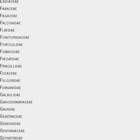
Exidiaceae
Fabaceae
Fagaceae
Falconidae
Flatidae
Fomitopsidaceae
Forficulidae
Formicidae
Fregatidae
Fringillidae
Fucaceae
Fulgoridae
Furnariidae
Galbulidae
Ganodermataceae
Gaviidae
Geastraceae
Gekkonidae
Gentianaceae
Geometridae