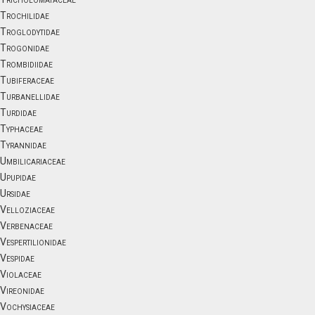
Trochilidae
Troglodytidae
Trogonidae
Trombidiidae
Tubiferaceae
Turbanellidae
Turdidae
Typhaceae
Tyrannidae
Umbilicariaceae
Upupidae
Ursidae
Velloziaceae
Verbenaceae
Vespertilionidae
Vespidae
Violaceae
Vireonidae
Vochysiaceae