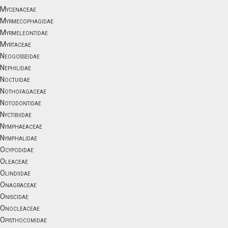
Mycenaceae
Myrmecophagidae
Myrmeleontidae
Myrtaceae
Neogosseidae
Nephilidae
Noctuidae
Nothofagaceae
Notodontidae
Nyctibiidae
Nymphaeaceae
Nymphalidae
Ocypodidae
Oleaceae
Olindiidae
Onagraceae
Oniscidae
Onocleaceae
Opisthocomidae