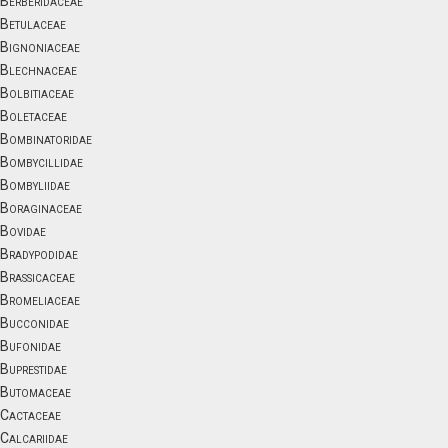
Berberidaceae
Betulaceae
Bignoniaceae
Blechnaceae
Bolbitiaceae
Boletaceae
Bombinatoridae
Bombycillidae
Bombyliidae
Boraginaceae
Bovidae
Bradypodidae
Brassicaceae
Bromeliaceae
Bucconidae
Bufonidae
Buprestidae
Butomaceae
Cactaceae
Calcariidae