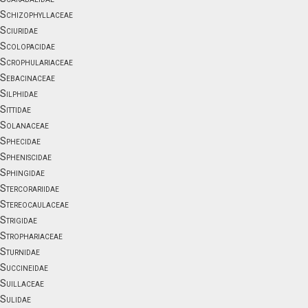
Schizophyllaceae
Sciuridae
Scolopacidae
Scrophulariaceae
Sebacinaceae
Silphidae
Sittidae
Solanaceae
Sphecidae
Spheniscidae
Sphingidae
Stercorariidae
Stereocaulaceae
Strigidae
Strophariaceae
Sturnidae
Succineidae
Suillaceae
Sulidae