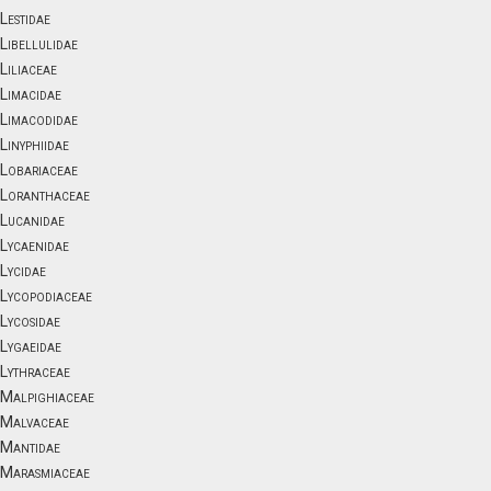
Lestidae
Libellulidae
Liliaceae
Limacidae
Limacodidae
Linyphiidae
Lobariaceae
Loranthaceae
Lucanidae
Lycaenidae
Lycidae
Lycopodiaceae
Lycosidae
Lygaeidae
Lythraceae
Malpighiaceae
Malvaceae
Mantidae
Marasmiaceae