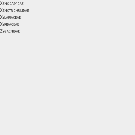
Xenodasyidae
Xenotrichulidae
Xylariaceae
Xyridaceae
Zygaenidae