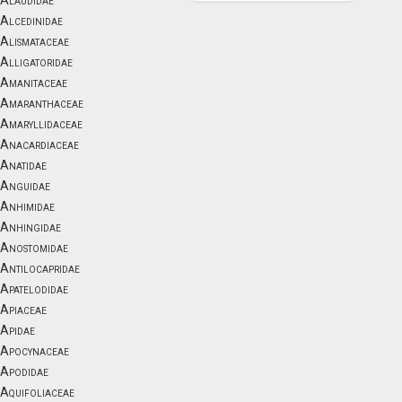
Alaudidae
Alcedinidae
Alismataceae
Alligatoridae
Amanitaceae
Amaranthaceae
Amaryllidaceae
Anacardiaceae
Anatidae
Anguidae
Anhimidae
Anhingidae
Anostomidae
Antilocapridae
Apatelodidae
Apiaceae
Apidae
Apocynaceae
Apodidae
Aquifoliaceae