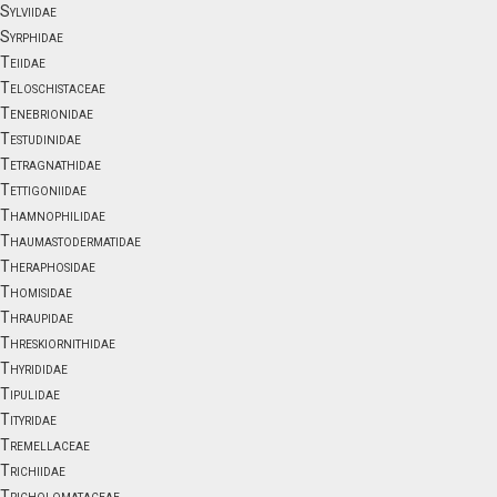
Sylviidae
Syrphidae
Teiidae
Teloschistaceae
Tenebrionidae
Testudinidae
Tetragnathidae
Tettigoniidae
Thamnophilidae
Thaumastodermatidae
Theraphosidae
Thomisidae
Thraupidae
Threskiornithidae
Thyrididae
Tipulidae
Tityridae
Tremellaceae
Trichiidae
Tricholomataceae