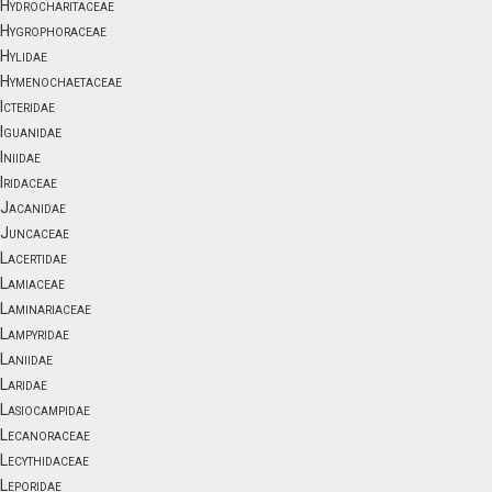
Hydrocharitaceae
Hygrophoraceae
Hylidae
Hymenochaetaceae
Icteridae
Iguanidae
Iniidae
Iridaceae
Jacanidae
Juncaceae
Lacertidae
Lamiaceae
Laminariaceae
Lampyridae
Laniidae
Laridae
Lasiocampidae
Lecanoraceae
Lecythidaceae
Leporidae