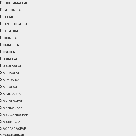
Reticulariaceae
Rhagionidae
Rheidae
Rhizophoraceae
Rhopalidae
Riodinidae
Romaleidae
Rosaceae
Rubiaceae
Russulaceae
Salicaceae
Salmonidae
Salticidae
Salviniaceae
Santalaceae
Sapindaceae
Sarraceniaceae
Saturniidae
Saxifragaceae
Scarabaeidae