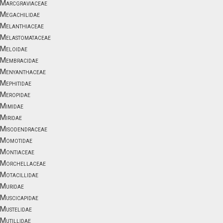
Marcgraviaceae
Megachilidae
Melanthiaceae
Melastomataceae
Meloidae
Membracidae
Menyanthaceae
Mephitidae
Meropidae
Mimidae
Miridae
Misodendraceae
Momotidae
Montiaceae
Morchellaceae
Motacillidae
Muridae
Muscicapidae
Mustelidae
Mutillidae