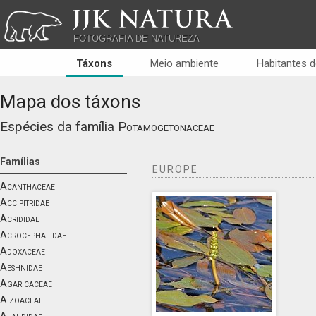
JJK NATURA
FOTOGRAFIA DE NATUREZA
Táxons
Meio ambiente
Habitantes d
Mapa dos táxons
Espécies da família
Potamogetonaceae
Famílias
EUROPE
Acanthaceae
Accipitridae
Acrididae
Acrocephalidae
Adoxaceae
Aeshnidae
Agaricaceae
Aizoaceae