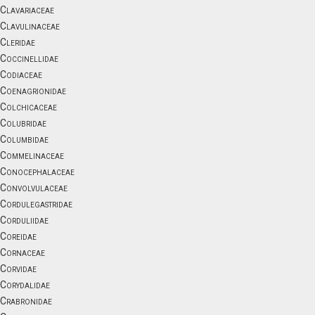
Clavariaceae
Clavulinaceae
Cleridae
Coccinellidae
Codiaceae
Coenagrionidae
Colchicaceae
Colubridae
Columbidae
Commelinaceae
Conocephalaceae
Convolvulaceae
Cordulegastridae
Corduliidae
Coreidae
Cornaceae
Corvidae
Corydalidae
Crabronidae