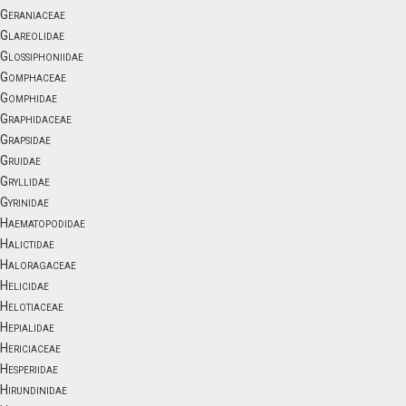
Geraniaceae
Glareolidae
Glossiphoniidae
Gomphaceae
Gomphidae
Graphidaceae
Grapsidae
Gruidae
Gryllidae
Gyrinidae
Haematopodidae
Halictidae
Haloragaceae
Helicidae
Helotiaceae
Hepialidae
Hericiaceae
Hesperiidae
Hirundinidae