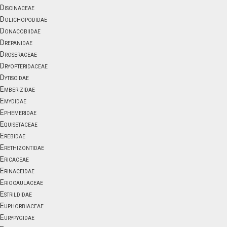
Discinaceae
Dolichopodidae
Donacobiidae
Drepanidae
Droseraceae
Dryopteridaceae
Dytiscidae
Emberizidae
Emydidae
Ephemeridae
Equisetaceae
Erebidae
Erethizontidae
Ericaceae
Erinaceidae
Eriocaulaceae
Estrildidae
Euphorbiaceae
Eurypygidae