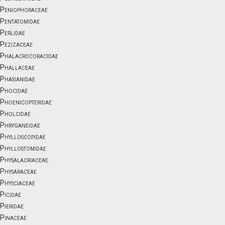
Peniophoraceae
Pentatomidae
Perlidae
Pezizaceae
Phalacrocoracidae
Phallaceae
Phasianidae
Phocidae
Phoenicopteridae
Pholcidae
Phryganeidae
Phylloscopidae
Phyllostomidae
Physalacriaceae
Physaraceae
Physciaceae
Picidae
Pieridae
Pinaceae