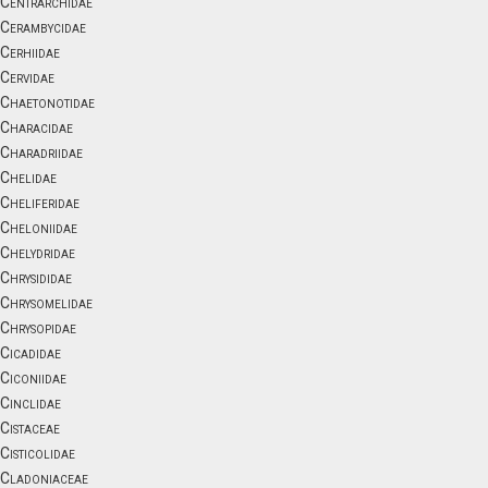
Centrarchidae
Cerambycidae
Cerhiidae
Cervidae
Chaetonotidae
Characidae
Charadriidae
Chelidae
Cheliferidae
Cheloniidae
Chelydridae
Chrysididae
Chrysomelidae
Chrysopidae
Cicadidae
Ciconiidae
Cinclidae
Cistaceae
Cisticolidae
Cladoniaceae