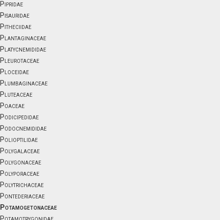
Pipridae
Pisauridae
Pitheciidae
Plantaginaceae
Platycnemididae
Pleurotaceae
Ploceidae
Plumbaginaceae
Pluteaceae
Poaceae
Podicipedidae
Podocnemididae
Polioptilidae
Polygalaceae
Polygonaceae
Polyporaceae
Polytrichaceae
Pontederiaceae
Potamogetonaceae
Potamotrygonidae