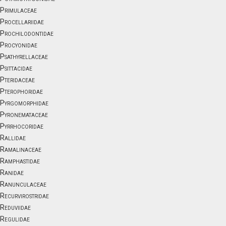
Primulaceae
Procellariidae
Prochilodontidae
Procyonidae
Psathyrellaceae
Psittacidae
Pteridaceae
Pterophoridae
Pyrgomorphidae
Pyronemataceae
Pyrrhocoridae
Rallidae
Ramalinaceae
Ramphastidae
Ranidae
Ranunculaceae
Recurvirostridae
Reduviidae
Regulidae