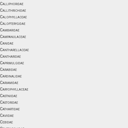
Calliphoridae
Callithrichidae
Calophyllaceae
Calopterygidae
Cambaridae
Campanulaceae
Canidae
Cantharellaceae
Cantharidae
Caprimulgidae
Carabidae
Cardinalidae
Cariamidae
Caryophyllaceae
Castniidae
Castoridae
Cathartidae
Caviidae
Cebidae