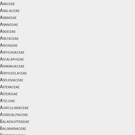
Araceae
Araliaceae
Aramidae
Araneidae
Ardeidae
Arecaceae
Arionidae
Arthoniaceae
Ascalaphidae
Asparagaceae
Asphodelaceae
Aspleniaceae
Asteraceae
Asteriidae
Atelidae
Auriculariaceae
Auriscalpiaceae
Balaenopteridae
Balsaminaceae