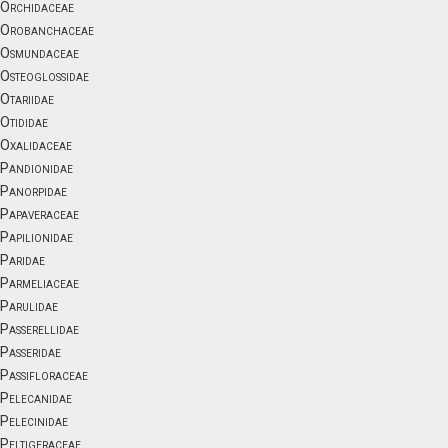
Orchidaceae
Orobanchaceae
Osmundaceae
Osteoglossidae
Otariidae
Otididae
Oxalidaceae
Pandionidae
Panorpidae
Papaveraceae
Papilionidae
Paridae
Parmeliaceae
Parulidae
Passerellidae
Passeridae
Passifloraceae
Pelecanidae
Pelecinidae
Peltigeraceae