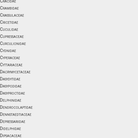
Cracidae
Crambidae
Crassulaceae
Cricetidae
Cuculidae
Cupressaceae
Curculionidae
Cydnidae
Cyperaceae
Cyttariaceae
Dacrymycetaceae
Dasydytidae
Dasypodidae
Dasyproctidae
Delphinidae
Dendrocolaptidae
Dennstaedtiaceae
Depressariidae
Didelphidae
Dipsacaceae