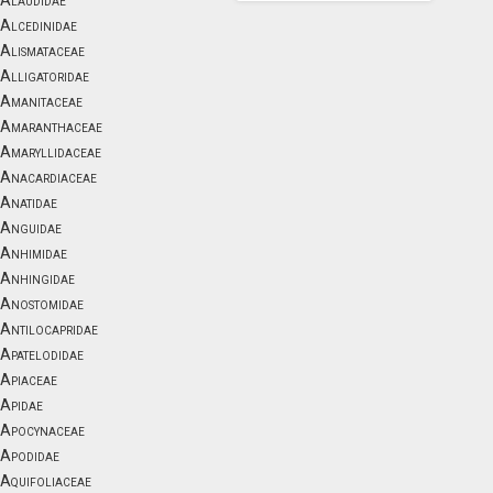
Alaudidae
Alcedinidae
Alismataceae
Alligatoridae
Amanitaceae
Amaranthaceae
Amaryllidaceae
Anacardiaceae
Anatidae
Anguidae
Anhimidae
Anhingidae
Anostomidae
Antilocapridae
Apatelodidae
Apiaceae
Apidae
Apocynaceae
Apodidae
Aquifoliaceae