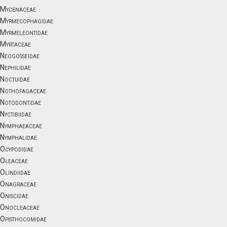
Mycenaceae
Myrmecophagidae
Myrmeleontidae
Myrtaceae
Neogosseidae
Nephilidae
Noctuidae
Nothofagaceae
Notodontidae
Nyctibiidae
Nymphaeaceae
Nymphalidae
Ocypodidae
Oleaceae
Olindiidae
Onagraceae
Oniscidae
Onocleaceae
Opisthocomidae