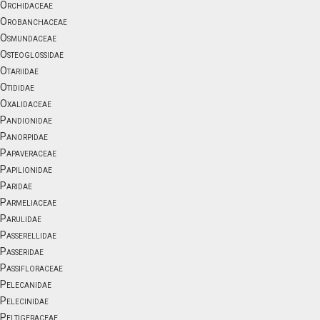
Orchidaceae
Orobanchaceae
Osmundaceae
Osteoglossidae
Otariidae
Otididae
Oxalidaceae
Pandionidae
Panorpidae
Papaveraceae
Papilionidae
Paridae
Parmeliaceae
Parulidae
Passerellidae
Passeridae
Passifloraceae
Pelecanidae
Pelecinidae
Peltigeraceae