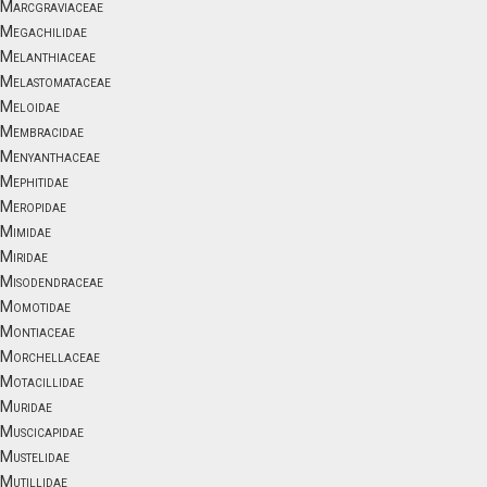
Marcgraviaceae
Megachilidae
Melanthiaceae
Melastomataceae
Meloidae
Membracidae
Menyanthaceae
Mephitidae
Meropidae
Mimidae
Miridae
Misodendraceae
Momotidae
Montiaceae
Morchellaceae
Motacillidae
Muridae
Muscicapidae
Mustelidae
Mutillidae