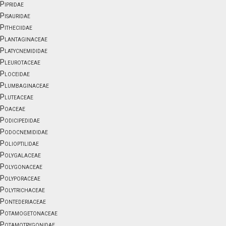
Pipridae
Pisauridae
Pitheciidae
Plantaginaceae
Platycnemididae
Pleurotaceae
Ploceidae
Plumbaginaceae
Pluteaceae
Poaceae
Podicipedidae
Podocnemididae
Polioptilidae
Polygalaceae
Polygonaceae
Polyporaceae
Polytrichaceae
Pontederiaceae
Potamogetonaceae
Potamotrygonidae