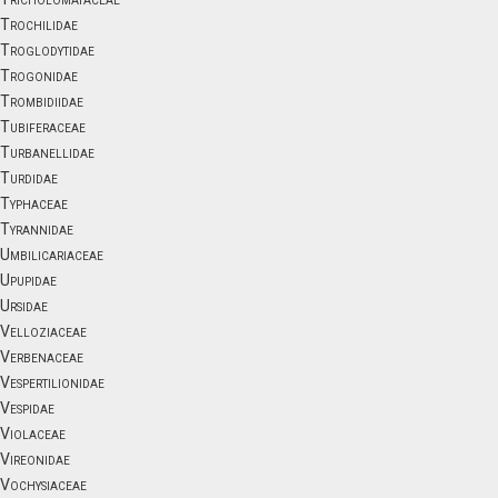
Trochilidae
Troglodytidae
Trogonidae
Trombidiidae
Tubiferaceae
Turbanellidae
Turdidae
Typhaceae
Tyrannidae
Umbilicariaceae
Upupidae
Ursidae
Velloziaceae
Verbenaceae
Vespertilionidae
Vespidae
Violaceae
Vireonidae
Vochysiaceae