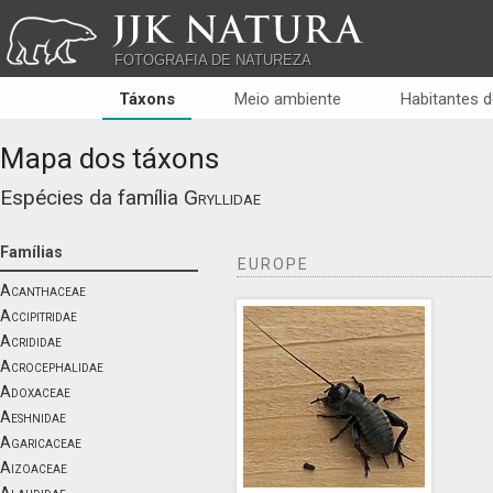
JJK NATURA
FOTOGRAFIA DE NATUREZA
Táxons
Meio ambiente
Habitantes d
Mapa dos táxons
Espécies da família
Gryllidae
Famílias
EUROPE
Acanthaceae
Accipitridae
Acrididae
Acrocephalidae
Adoxaceae
Aeshnidae
Agaricaceae
Aizoaceae