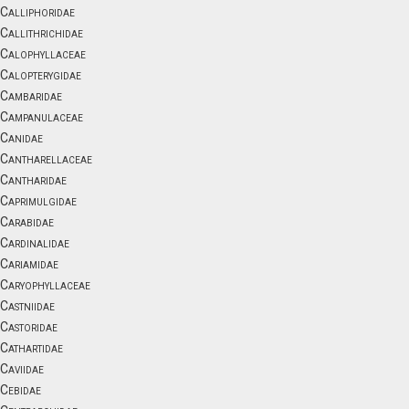
Calliphoridae
Callithrichidae
Calophyllaceae
Calopterygidae
Cambaridae
Campanulaceae
Canidae
Cantharellaceae
Cantharidae
Caprimulgidae
Carabidae
Cardinalidae
Cariamidae
Caryophyllaceae
Castniidae
Castoridae
Cathartidae
Caviidae
Cebidae