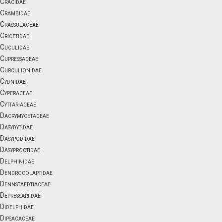
Cracidae
Crambidae
Crassulaceae
Cricetidae
Cuculidae
Cupressaceae
Curculionidae
Cydnidae
Cyperaceae
Cyttariaceae
Dacrymycetaceae
Dasydytidae
Dasypodidae
Dasyproctidae
Delphinidae
Dendrocolaptidae
Dennstaedtiaceae
Depressariidae
Didelphidae
Dipsacaceae