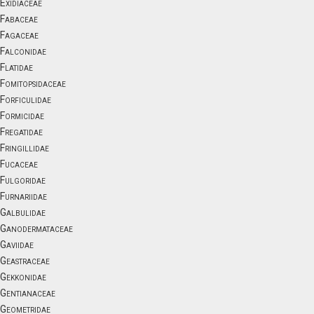
Exidiaceae
Fabaceae
Fagaceae
Falconidae
Flatidae
Fomitopsidaceae
Forficulidae
Formicidae
Fregatidae
Fringillidae
Fucaceae
Fulgoridae
Furnariidae
Galbulidae
Ganodermataceae
Gaviidae
Geastraceae
Gekkonidae
Gentianaceae
Geometridae