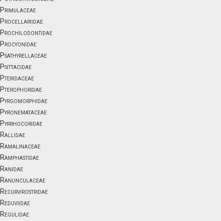
Primulaceae
Procellariidae
Prochilodontidae
Procyonidae
Psathyrellaceae
Psittacidae
Pteridaceae
Pterophoridae
Pyrgomorphidae
Pyronemataceae
Pyrrhocoridae
Rallidae
Ramalinaceae
Ramphastidae
Ranidae
Ranunculaceae
Recurvirostridae
Reduviidae
Regulidae