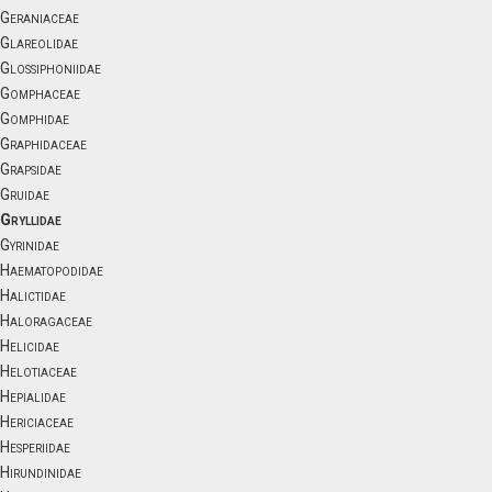
Geraniaceae
Glareolidae
Glossiphoniidae
Gomphaceae
Gomphidae
Graphidaceae
Grapsidae
Gruidae
Gryllidae
Gyrinidae
Haematopodidae
Halictidae
Haloragaceae
Helicidae
Helotiaceae
Hepialidae
Hericiaceae
Hesperiidae
Hirundinidae