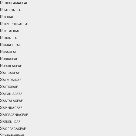
Reticulariaceae
Rhagionidae
Rheidae
Rhizophoraceae
Rhopalidae
Riodinidae
Romaleidae
Rosaceae
Rubiaceae
Russulaceae
Salicaceae
Salmonidae
Salticidae
Salviniaceae
Santalaceae
Sapindaceae
Sarraceniaceae
Saturniidae
Saxifragaceae
Scarabaeidae