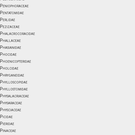
Peniophoraceae
Pentatomidae
Perlidae
Pezizaceae
Phalacrocoracidae
Phallaceae
Phasianidae
Phocidae
Phoenicopteridae
Pholcidae
Phryganeidae
Phylloscopidae
Phyllostomidae
Physalacriaceae
Physaraceae
Physciaceae
Picidae
Pieridae
Pinaceae