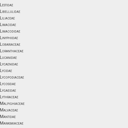
Lestidae
Libellulidae
Liliaceae
Limacidae
Limacodidae
Linyphiidae
Lobariaceae
Loranthaceae
Lucanidae
Lycaenidae
Lycidae
Lycopodiaceae
Lycosidae
Lygaeidae
Lythraceae
Malpighiaceae
Malvaceae
Mantidae
Marasmiaceae