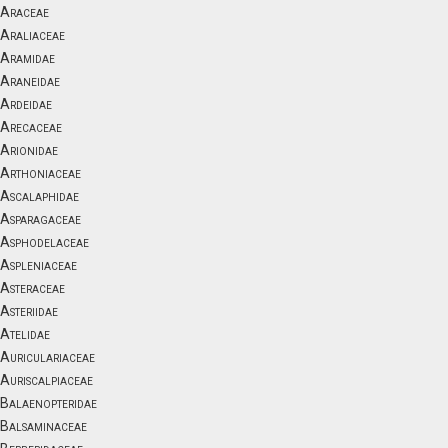
Araceae
Araliaceae
Aramidae
Araneidae
Ardeidae
Arecaceae
Arionidae
Arthoniaceae
Ascalaphidae
Asparagaceae
Asphodelaceae
Aspleniaceae
Asteraceae
Asteriidae
Atelidae
Auriculariaceae
Auriscalpiaceae
Balaenopteridae
Balsaminaceae