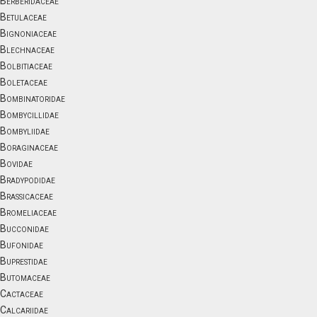
Berberidaceae
Betulaceae
Bignoniaceae
Blechnaceae
Bolbitiaceae
Boletaceae
Bombinatoridae
Bombycillidae
Bombyliidae
Boraginaceae
Bovidae
Bradypodidae
Brassicaceae
Bromeliaceae
Bucconidae
Bufonidae
Buprestidae
Butomaceae
Cactaceae
Calcariidae