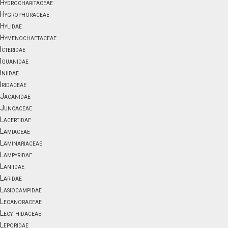
Hydrocharitaceae
Hygrophoraceae
Hylidae
Hymenochaetaceae
Icteridae
Iguanidae
Iniidae
Iridaceae
Jacanidae
Juncaceae
Lacertidae
Lamiaceae
Laminariaceae
Lampyridae
Laniidae
Laridae
Lasiocampidae
Lecanoraceae
Lecythidaceae
Leporidae