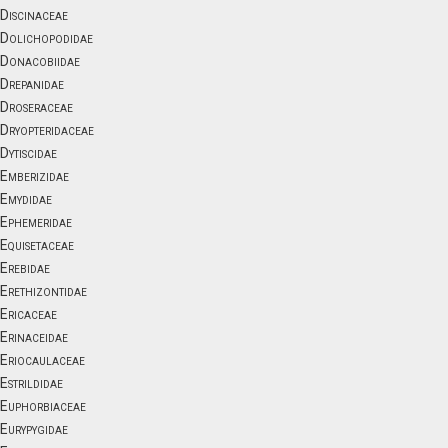
Discinaceae
Dolichopodidae
Donacobiidae
Drepanidae
Droseraceae
Dryopteridaceae
Dytiscidae
Emberizidae
Emydidae
Ephemeridae
Equisetaceae
Erebidae
Erethizontidae
Ericaceae
Erinaceidae
Eriocaulaceae
Estrildidae
Euphorbiaceae
Eurypygidae