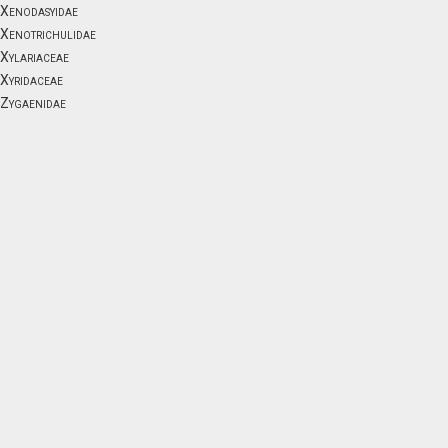
Xenodasyidae
Xenotrichulidae
Xylariaceae
Xyridaceae
Zygaenidae