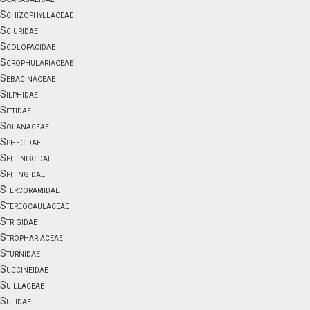
Schizophyllaceae
Sciuridae
Scolopacidae
Scrophulariaceae
Sebacinaceae
Silphidae
Sittidae
Solanaceae
Sphecidae
Spheniscidae
Sphingidae
Stercorariidae
Stereocaulaceae
Strigidae
Strophariaceae
Sturnidae
Succineidae
Suillaceae
Sulidae