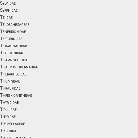
Sylviidae
Syrphidae
Teiidae
Teloschistaceae
Tenebrionidae
Testudinidae
Tetragnathidae
Tettigoniidae
Thamnophilidae
Thaumastodermatidae
Theraphosidae
Thomisidae
Thraupidae
Threskiornithidae
Thyrididae
Tipulidae
Tityridae
Tremellaceae
Trichiidae
Tricholomataceae