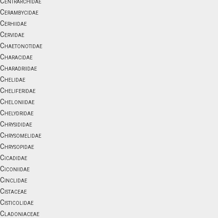
Centrarchidae
Cerambycidae
Cerhiidae
Cervidae
Chaetonotidae
Characidae
Charadriidae
Chelidae
Cheliferidae
Cheloniidae
Chelydridae
Chrysididae
Chrysomelidae
Chrysopidae
Cicadidae
Ciconiidae
Cinclidae
Cistaceae
Cisticolidae
Cladoniaceae