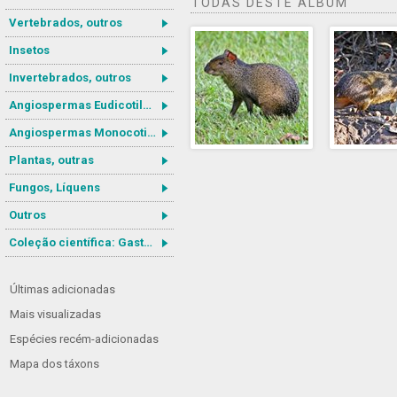
TODAS DESTE ÁLBUM
Vertebrados, outros
Insetos
Invertebrados, outros
Angiospermas Eudicotiledôneas
Angiospermas Monocotiledôneas
Plantas, outras
Fungos, Líquens
Outros
Coleção científica: Gastrotricha
Últimas adicionadas
Mais visualizadas
Espécies recém-adicionadas
Mapa dos táxons