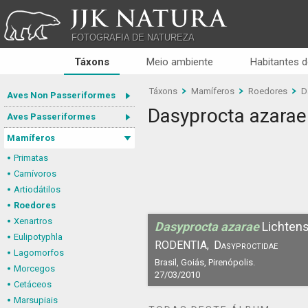
JJK NATURA
FOTOGRAFIA DE NATUREZA
Táxons
Meio ambiente
Habitantes d
Táxons
Mamíferos
Roedores
D
Aves Non Passeriformes
Dasyprocta azarae
Aves Passeriformes
Mamíferos
Primatas
Carnívoros
Artiodátilos
Roedores
Xenartros
Dasyprocta azarae
Lichtens
Eulipotyphla
RODENTIA,
Dasyproctidae
Lagomorfos
Brasil, Goiás, Pirenópolis.
Morcegos
27/03/2010
Cetáceos
Marsupiais