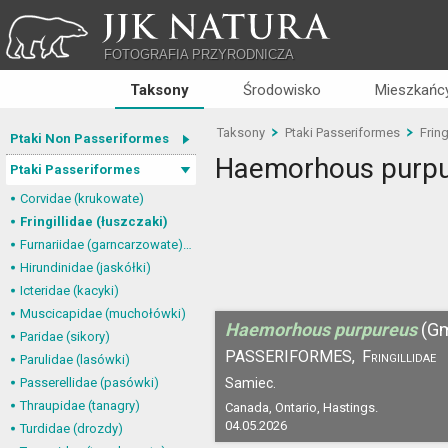
JJK NATURA
FOTOGRAFIA PRZYRODNICZA
Taksony
Środowisko
Mieszkańcy
Taksony
Ptaki Passeriformes
Fring
Ptaki Non Passeriformes
Haemorhous purp
Ptaki Passeriformes
Corvidae (krukowate)
Fringillidae (łuszczaki)
Furnariidae (garncarzowate) i Dendrocolaptidae (tęgosterowate)
Hirundinidae (jaskółki)
Icteridae (kacyki)
Muscicapidae (muchołówki)
Haemorhous purpureus
(Gm
Paridae (sikory)
PASSERIFORMES,
Fringillidae
Parulidae (lasówki)
Passerellidae (pasówki)
Samiec.
Thraupidae (tanagry)
Canada, Ontario, Hastings.
04.05.2026
Turdidae (drozdy)