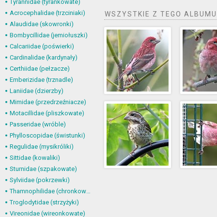
Tyrannidae (tyrankowate)
Acrocephalidae (trzciniaki)
WSZYSTKIE Z TEGO ALBUMU
Alaudidae (skowronki)
Bombycillidae (jemiołuszki)
Calcariidae (poświerki)
Cardinalidae (kardynały)
Certhiidae (pełzacze)
Emberizidae (trznadle)
Laniidae (dzierzby)
Mimidae (przedrzeźniacze)
Motacillidae (pliszkowate)
Passeridae (wróble)
Phylloscopidae (świstunki)
Regulidae (mysikróliki)
Sittidae (kowaliki)
Sturnidae (szpakowate)
Sylviidae (pokrzewki)
Thamnophilidae (chronkowate)
Troglodytidae (strzyżyki)
Vireonidae (wireonkowate)