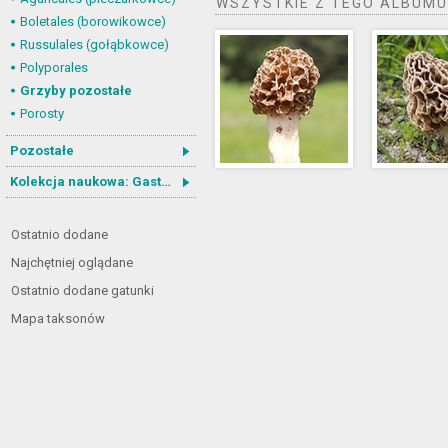
WSZYSTKIE Z TEGO ALBUMU
Boletales (borowikowce)
Russulales (gołąbkowce)
Polyporales
Grzyby pozostałe
Porosty
Pozostałe
Kolekcja naukowa: Gastrotricha
Ostatnio dodane
Najchętniej oglądane
Ostatnio dodane gatunki
Mapa taksonów