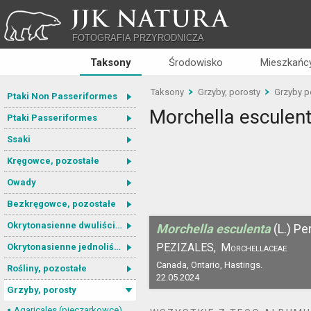
JJK NATURA
FOTOGRAFIA PRZYRODNICZA
Taksony
Środowisko
Mieszkańcy
Taksony
Grzyby, porosty
Grzyby p
Ptaki Non Passeriformes
Morchella esculen
Ptaki Passeriformes
Ssaki
Kręgowce, pozostałe
Owady
Bezkręgowce, pozostałe
Okrytonasienne dwuliścienne
Morchella esculenta
(L.) Pe
PEZIZALES,
Morchellaceae
Okrytonasienne jednoliścienne
Canada, Ontario, Hastings.
Rośliny, pozostałe
22.05.2024
Grzyby, porosty
Agaricales (pieczarkowce)