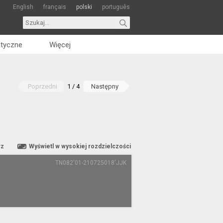
English
français
polski
português
tyczne
Więcej
Poprzedni
1 / 4
Następny
rz
Wyświetl w wysokiej rozdzielczości
TN082'01-210725018'JJK