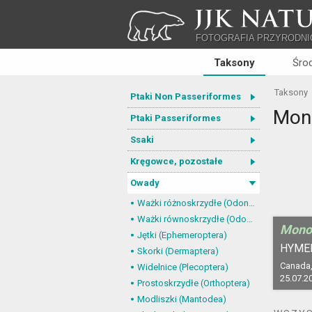
JJK NATU
FOTOGRAFIA PRZYRODNI
Taksony
Śro
Taksony
Ptaki Non Passeriformes
Mon
Ptaki Passeriformes
Ssaki
Kręgowce, pozostałe
Owady
Ważki różnoskrzydłe (Odonata, Anisoptera)
Ważki równoskrzydłe (Odonata, Zygoptera)
Mono
Jętki (Ephemeroptera)
HYME
Skorki (Dermaptera)
Canada, 
Widelnice (Plecoptera)
25.07.2
Prostoskrzydłe (Orthoptera)
Modliszki (Mantodea)