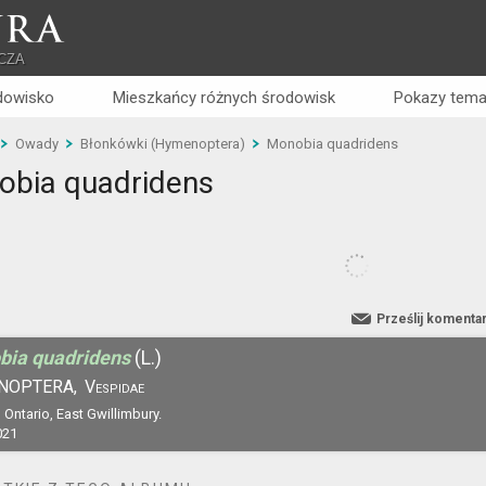
RA
CZA
dowisko
Mieszkańcy różnych środowisk
Pokazy tema
Owady
Błonkówki (Hymenoptera)
Monobia quadridens
obia quadridens
Prześlij komenta
bia quadridens
(L.)
NOPTERA,
Vespidae
Ontario, East Gwillimbury.
021