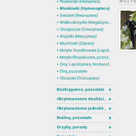
WSZYS
Pluskwiaki (Hemiptera)
Błonkówki (Hymenoptera)
Sieciarki (Neuroptera)
Wielkoskrzydłe (Megaloptera)
Chrząszcze (Coleoptera)
Wojsiłki (Mecoptera)
Muchówki (Diptera)
Motyle: Rusałkowate (Lepidoptera, Nymphalidae)
Motyle Rhopalocera, pozostałe
Ćmy: Lepidoptera, Noctuoidea
Ćmy, pozostałe
Chruściki (Trichoptera)
Bezkręgowce, pozostałe
Okrytonasienne dwuliścienne
Okrytonasienne jednoliścienne
Rośliny, pozostałe
Grzyby, porosty