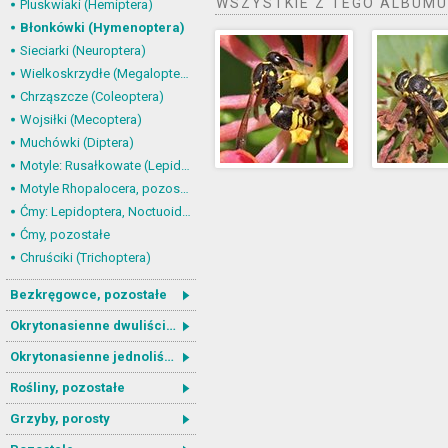
WSZYSTKIE Z TEGO ALBUMU
Pluskwiaki (Hemiptera)
Błonkówki (Hymenoptera)
Sieciarki (Neuroptera)
Wielkoskrzydłe (Megaloptera)
Chrząszcze (Coleoptera)
Wojsiłki (Mecoptera)
Muchówki (Diptera)
Motyle: Rusałkowate (Lepidoptera, Nymphalidae)
Motyle Rhopalocera, pozostałe
Ćmy: Lepidoptera, Noctuoidea
Ćmy, pozostałe
Chruściki (Trichoptera)
Bezkręgowce, pozostałe
Okrytonasienne dwuliścienne
Okrytonasienne jednoliścienne
Rośliny, pozostałe
Grzyby, porosty