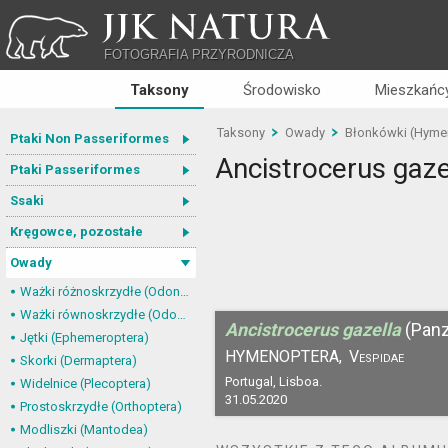
JJK NATURA
FOTOGRAFIA PRZYRODNICZA
Taksony
Środowisko
Mieszkańcy
Taksony
Owady
Błonkówki (Hyme
Ptaki Non Passeriformes
Ancistrocerus gaze
Ptaki Passeriformes
Ssaki
Kręgowce, pozostałe
Owady
Ważki różnoskrzydłe (Odonata, Anisoptera)
Ważki równoskrzydłe (Odonata, Zygoptera)
Ancistrocerus gazella
(Panz
Jętki (Ephemeroptera)
HYMENOPTERA,
Vespidae
Skorki (Dermaptera)
Portugal, Lisboa.
Widelnice (Plecoptera)
31.05.2020
Prostoskrzydłe (Orthoptera)
Modliszki (Mantodea)