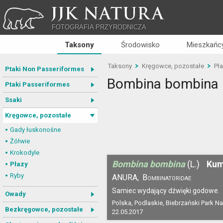
JJK NATURA
FOTOGRAFIA PRZYRODNICZA
Taksony
Środowisko
Mieszkańcy
Taksony
Kręgowce, pozostałe
Pł
Ptaki Non Passeriformes
Bombina bombina
Ptaki Passeriformes
Ssaki
Kręgowce, pozostałe
Gady łuskonośne
Żółwie
Krokodyle
Bombina bombina
(L.)
Kum
Płazy
Ryby
ANURA,
Bombinatoridae
Samiec wydający dźwięki godowe.
Owady
Polska, Podlaskie, Biebrzański Park N
Bezkręgowce, pozostałe
22.05.2017