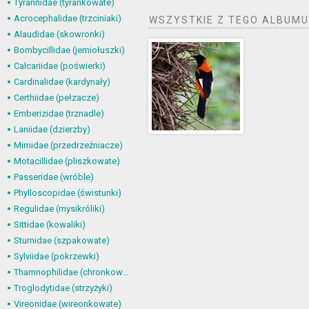
Tyrannidae (tyrankowate)
Acrocephalidae (trzciniaki)
WSZYSTKIE Z TEGO ALBUMU
Alaudidae (skowronki)
Bombycillidae (jemiołuszki)
Calcariidae (poświerki)
Cardinalidae (kardynały)
Certhiidae (pełzacze)
Emberizidae (trznadle)
Laniidae (dzierzby)
Mimidae (przedrzeźniacze)
Motacillidae (pliszkowate)
Passeridae (wróble)
Phylloscopidae (świstunki)
Regulidae (mysikróliki)
Sittidae (kowaliki)
Sturnidae (szpakowate)
Sylviidae (pokrzewki)
Thamnophilidae (chronkowate)
Troglodytidae (strzyżyki)
Vireonidae (wireonkowate)