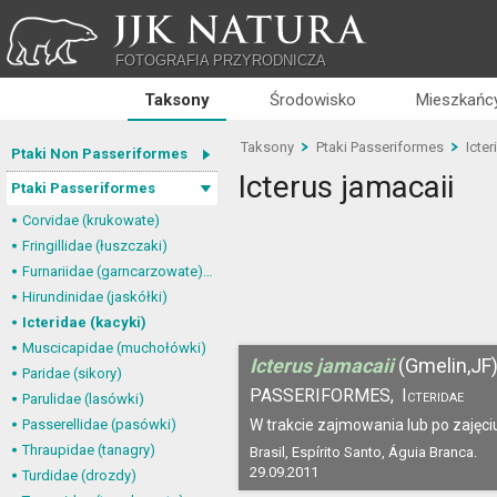
JJK NATURA
FOTOGRAFIA PRZYRODNICZA
Taksony
Środowisko
Mieszkańcy
Taksony
Ptaki Passeriformes
Icter
Ptaki Non Passeriformes
Icterus jamacaii
Ptaki Passeriformes
Corvidae (krukowate)
Fringillidae (łuszczaki)
Furnariidae (garncarzowate) i Dendrocolaptidae (tęgosterowate)
Hirundinidae (jaskółki)
Icteridae (kacyki)
Muscicapidae (muchołówki)
Icterus jamacaii
(Gmelin,JF
Paridae (sikory)
PASSERIFORMES,
Icteridae
Parulidae (lasówki)
Passerellidae (pasówki)
W trakcie zajmowania lub po zajęci
Thraupidae (tanagry)
Brasil, Espírito Santo, Águia Branca.
29.09.2011
Turdidae (drozdy)