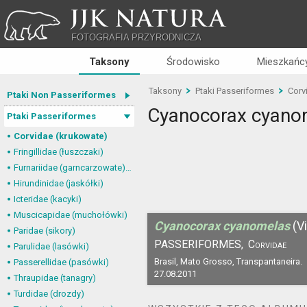
JJK NATURA
FOTOGRAFIA PRZYRODNICZA
Taksony
Środowisko
Mieszkańcy
Taksony
Ptaki Passeriformes
Corv
Ptaki Non Passeriformes
Cyanocorax cyano
Ptaki Passeriformes
Corvidae (krukowate)
Fringillidae (łuszczaki)
Furnariidae (garncarzowate) i Dendrocolaptidae (tęgosterowate)
Hirundinidae (jaskółki)
Icteridae (kacyki)
Muscicapidae (muchołówki)
Cyanocorax cyanomelas
(Vi
Paridae (sikory)
PASSERIFORMES,
Corvidae
Parulidae (lasówki)
Brasil, Mato Grosso, Transpantaneira.
Passerellidae (pasówki)
27.08.2011
Thraupidae (tanagry)
Turdidae (drozdy)