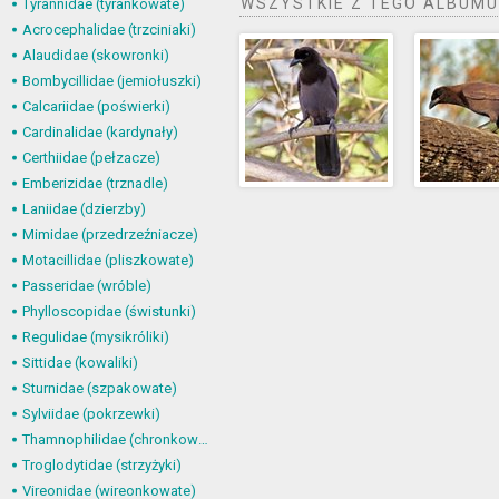
WSZYSTKIE Z TEGO ALBUMU
Tyrannidae (tyrankowate)
Acrocephalidae (trzciniaki)
Alaudidae (skowronki)
Bombycillidae (jemiołuszki)
Calcariidae (poświerki)
Cardinalidae (kardynały)
Certhiidae (pełzacze)
Emberizidae (trznadle)
Laniidae (dzierzby)
Mimidae (przedrzeźniacze)
Motacillidae (pliszkowate)
Passeridae (wróble)
Phylloscopidae (świstunki)
Regulidae (mysikróliki)
Sittidae (kowaliki)
Sturnidae (szpakowate)
Sylviidae (pokrzewki)
Thamnophilidae (chronkowate)
Troglodytidae (strzyżyki)
Vireonidae (wireonkowate)