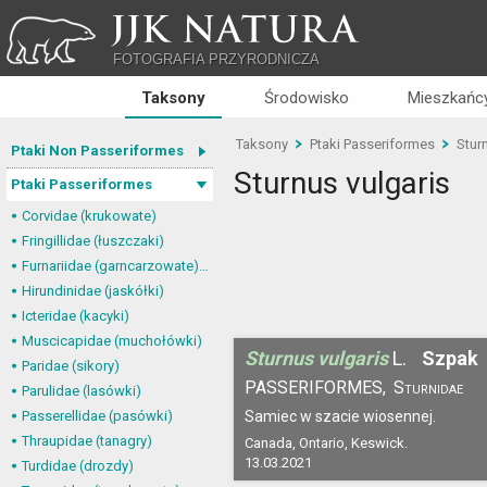
JJK NATURA
FOTOGRAFIA PRZYRODNICZA
Taksony
Środowisko
Mieszkańcy
Taksony
Ptaki Passeriformes
Stur
Ptaki Non Passeriformes
Sturnus vulgaris
Ptaki Passeriformes
Corvidae (krukowate)
Fringillidae (łuszczaki)
Furnariidae (garncarzowate) i Dendrocolaptidae (tęgosterowate)
Hirundinidae (jaskółki)
Icteridae (kacyki)
Muscicapidae (muchołówki)
Sturnus vulgaris
L.
Szpak
Paridae (sikory)
PASSERIFORMES,
Sturnidae
Parulidae (lasówki)
Passerellidae (pasówki)
Samiec w szacie wiosennej.
Thraupidae (tanagry)
Canada, Ontario, Keswick.
13.03.2021
Turdidae (drozdy)