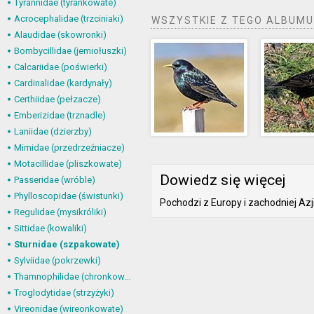
Tyrannidae (tyrankowate)
Acrocephalidae (trzciniaki)
WSZYSTKIE Z TEGO ALBUMU
Alaudidae (skowronki)
Bombycillidae (jemiołuszki)
Calcariidae (poświerki)
Cardinalidae (kardynały)
Certhiidae (pełzacze)
Emberizidae (trznadle)
Laniidae (dzierzby)
Mimidae (przedrzeźniacze)
Motacillidae (pliszkowate)
Dowiedz się więcej
Passeridae (wróble)
Phylloscopidae (świstunki)
Pochodzi z Europy i zachodniej Azji
Regulidae (mysikróliki)
Sittidae (kowaliki)
Sturnidae (szpakowate)
Sylviidae (pokrzewki)
Thamnophilidae (chronkowate)
Troglodytidae (strzyżyki)
Vireonidae (wireonkowate)