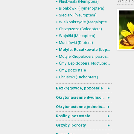
WSZYS
Pluskwiaki (Hemiptera)
Błonkówki (Hymenoptera)
Sieciarki (Neuroptera)
Wielkoskrzydłe (Megaloptera)
Chrząszcze (Coleoptera)
Wojsiłki (Mecoptera)
Muchówki (Diptera)
Motyle: Rusałkowate (Lepidoptera, Nymphalidae)
Motyle Rhopalocera, pozostałe
Ćmy: Lepidoptera, Noctuoidea
Ćmy, pozostałe
Chruściki (Trichoptera)
Bezkręgowce, pozostałe
Okrytonasienne dwuliścienne
Okrytonasienne jednoliścienne
Rośliny, pozostałe
Grzyby, porosty