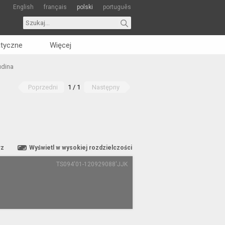
English
français
polski
português
tyczne
Więcej
udina
Poprzedni
1 / 1
Następny
rz
Wyświetl w wysokiej rozdzielczości
TS094'01-120929088'JJK