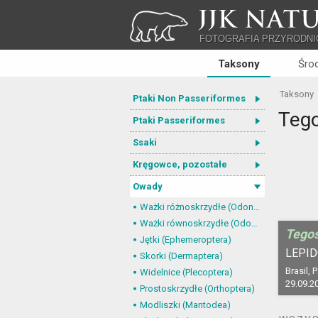
JJK NATU
FOTOGRAFIA PRZYRODNI
Taksony
Śro
Taksony
Ptaki Non Passeriformes
Tego
Ptaki Passeriformes
Ssaki
Kręgowce, pozostałe
Owady
Ważki różnoskrzydłe (Odonata, Anisoptera)
Ważki równoskrzydłe (Odonata, Zygoptera)
Tegos
Jętki (Ephemeroptera)
LEPID
Skorki (Dermaptera)
Brasil, 
Widelnice (Plecoptera)
29.09.2
Prostoskrzydłe (Orthoptera)
Modliszki (Mantodea)