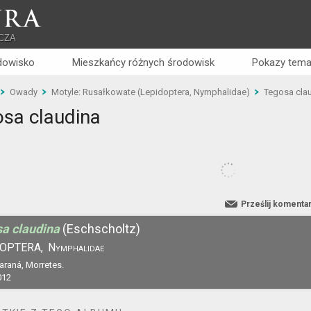
RA
CZA
dowisko
Mieszkańcy różnych środowisk
Pokazy tema
Owady
Motyle: Rusałkowate (Lepidoptera, Nymphalidae)
Tegosa cla
sa claudina
Prześlij komenta
a claudina
(Eschscholtz)
OPTERA,
Nymphalidae
Paraná, Morretes.
012