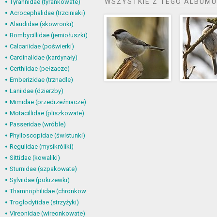
WSZYSTKIE Z TEGO ALBUMU
Tyrannidae (tyrankowate)
Acrocephalidae (trzciniaki)
Alaudidae (skowronki)
Bombycillidae (jemiołuszki)
Calcariidae (poświerki)
Cardinalidae (kardynały)
Certhiidae (pełzacze)
Emberizidae (trznadle)
Laniidae (dzierzby)
Mimidae (przedrzeźniacze)
Motacillidae (pliszkowate)
Passeridae (wróble)
Phylloscopidae (świstunki)
Regulidae (mysikróliki)
Sittidae (kowaliki)
Sturnidae (szpakowate)
Sylviidae (pokrzewki)
Thamnophilidae (chronkowate)
Troglodytidae (strzyżyki)
Vireonidae (wireonkowate)