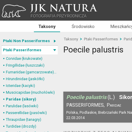
JJK NATURA
FOTOGRAFIA PRZYRODNICZA
Taksony
Środowisko
Mieszkańcy
Taksony
Ptaki Passeriformes
Pari
Ptaki Non Passeriformes
Poecile palustris
Ptaki Passeriformes
Corvidae (krukowate)
Fringillidae (łuszczaki)
Furnariidae (garncarzowate) i Dendrocolaptidae (tęgosterowate)
Hirundinidae (jaskółki)
Icteridae (kacyki)
Muscicapidae (muchołówki)
Poecile palustris
(L.)
Siko
Paridae (sikory)
PASSERIFORMES,
Paridae
Parulidae (lasówki)
Polska, Podlaskie, Biebrzański Park N
Passerellidae (pasówki)
22.03.2014
Thraupidae (tanagry)
Turdidae (drozdy)