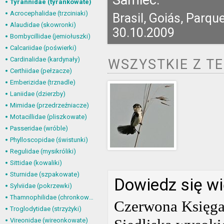
Samiec.
Tyrannidae (tyrankowate)
Acrocephalidae (trzciniaki)
Brasil, Goiás, Parq
Alaudidae (skowronki)
30.10.2009
Bombycillidae (jemiołuszki)
Calcariidae (poświerki)
Cardinalidae (kardynały)
WSZYSTKIE Z T
Certhiidae (pełzacze)
Emberizidae (trznadle)
Laniidae (dzierzby)
Mimidae (przedrzeźniacze)
Motacillidae (pliszkowate)
Passeridae (wróble)
Phylloscopidae (świstunki)
Regulidae (mysikróliki)
Sittidae (kowaliki)
Sturnidae (szpakowate)
Dowiedz się wi
Sylviidae (pokrzewki)
Thamnophilidae (chronkowate)
Czerwona Księga
Troglodytidae (strzyżyki)
Vireonidae (wireonkowate)