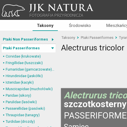
JJK NATURA
FOTOGRAFIA PRZYRODNICZA
Taksony
Środowisko
Mieszkańcy
Taksony
Ptaki Passeriformes
Tyra
Ptaki Non Passeriformes
Alectrurus tricolor
Ptaki Passeriformes
Corvidae (krukowate)
Fringillidae (łuszczaki)
Furnariidae (garncarzowate) i Dendrocolaptidae (tęgosterowate)
Hirundinidae (jaskółki)
Icteridae (kacyki)
Muscicapidae (muchołówki)
Alectrurus trico
Paridae (sikory)
szczotkosterny
Parulidae (lasówki)
Passerellidae (pasówki)
PASSERIFORME
Thraupidae (tanagry)
Turdidae (drozdy)