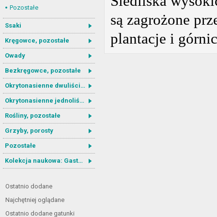
Siedliska wysoki
Pozostałe
są zagrożone prz
Ssaki
plantacje i górni
Kręgowce, pozostałe
Owady
Bezkręgowce, pozostałe
Okrytonasienne dwuliścienne
Okrytonasienne jednoliścienne
Rośliny, pozostałe
Grzyby, porosty
Pozostałe
Kolekcja naukowa: Gastrotricha
Ostatnio dodane
Najchętniej oglądane
Ostatnio dodane gatunki