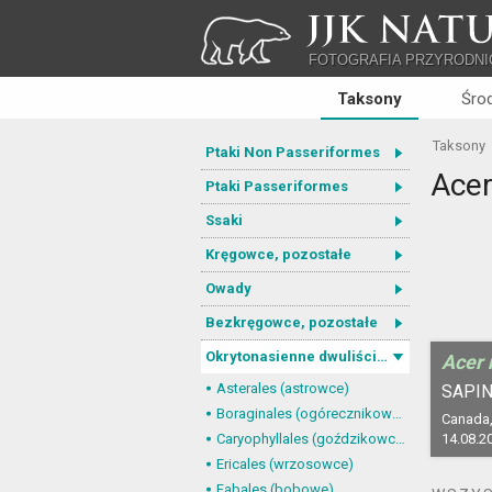
JJK NATU
FOTOGRAFIA PRZYRODNI
Taksony
Śro
Taksony
Ptaki Non Passeriformes
Ace
Ptaki Passeriformes
Ssaki
Kręgowce, pozostałe
Owady
Bezkręgowce, pozostałe
Okrytonasienne dwuliścienne
Acer
Asterales (astrowce)
SAPIN
Boraginales (ogórecznikowce)
Canada,
Caryophyllales (goździkowce)
14.08.2
Ericales (wrzosowce)
Fabales (bobowe)