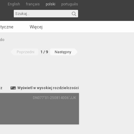
English
français
polski
português
tyczne
Więcej
ndo
Poprzedni
1 / 9
Następny
rz
Wyświetl w wysokiej rozdzielczości
DN077'01-250814006'JJK