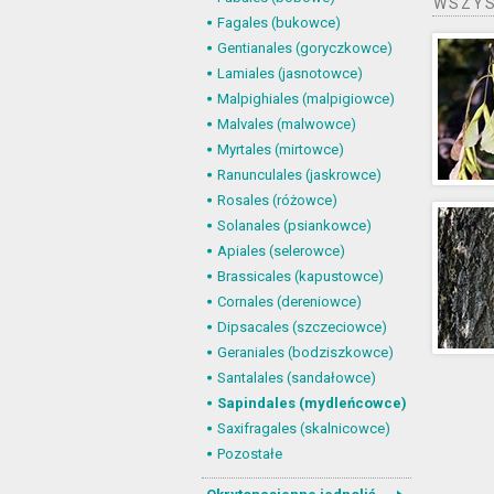
WSZYS
Fagales (bukowce)
Gentianales (goryczkowce)
Lamiales (jasnotowce)
Malpighiales (malpigiowce)
Malvales (malwowce)
Myrtales (mirtowce)
Ranunculales (jaskrowce)
Rosales (różowce)
Solanales (psiankowce)
Apiales (selerowce)
Brassicales (kapustowce)
Cornales (dereniowce)
Dipsacales (szczeciowce)
Geraniales (bodziszkowce)
Santalales (sandałowce)
Sapindales (mydleńcowce)
Saxifragales (skalnicowce)
Pozostałe