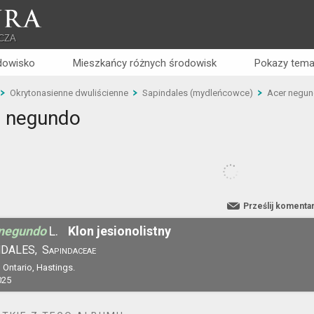
RA
CZA
dowisko
Mieszkańcy różnych środowisk
Pokazy tema
Okrytonasienne dwuliścienne
Sapindales (mydleńcowce)
Acer negu
r negundo
Prześlij komenta
 negundo
L.
Klon jesionolistny
DALES,
Sapindaceae
 Ontario, Hastings.
025