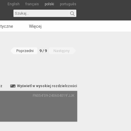
English
français
polski
português
tyczne
Więcej
Poprzedni
9 / 9
Następny
rz
Wyświetl w wysokiej rozdzielczości
FN054'09-240604019'JJK