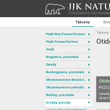
JJK NATU
FOTOGRAFIA PRZYRODNI
Taksony
Śro
Taksony
Ptaki Non Passeriformes
Otid
Ptaki Passeriformes
Ssaki
Kręgowce, pozostałe
Owady
Bezkręgowce, pozostałe
Okrytonasienne dwuliścienne
Otide
PEZIZ
Okrytonasienne jednoliścienne
Canada,
Rośliny, pozostałe
04.06.2
Grzyby, porosty
Agaricales (pieczarkowce)