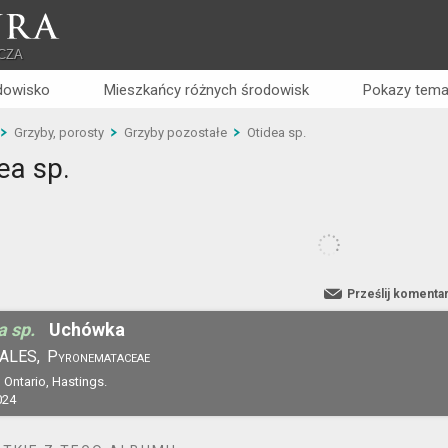
RA
CZA
dowisko
Mieszkańcy różnych środowisk
Pokazy tema
Grzyby, porosty
Grzyby pozostałe
Otidea sp.
ea sp.
Prześlij komenta
a sp.
Uchówka
ALES,
Pyronemataceae
 Ontario, Hastings.
024