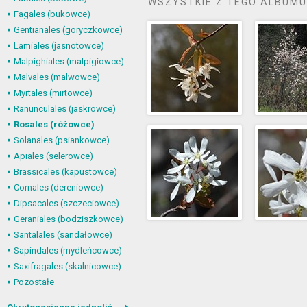
WSZYSTKIE Z TEGO ALBUMU
Fagales (bukowce)
Gentianales (goryczkowce)
Lamiales (jasnotowce)
Malpighiales (malpigiowce)
Malvales (malwowce)
Myrtales (mirtowce)
Ranunculales (jaskrowce)
Rosales (różowce)
Solanales (psiankowce)
Apiales (selerowce)
Brassicales (kapustowce)
Cornales (dereniowce)
Dipsacales (szczeciowce)
Geraniales (bodziszkowce)
Santalales (sandałowce)
Sapindales (mydleńcowce)
Saxifragales (skalnicowce)
Pozostałe