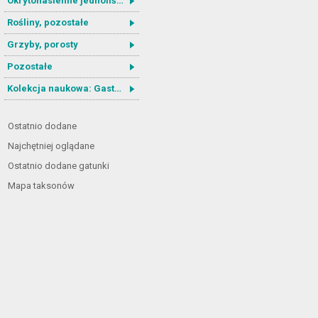
Okrytonasienne jednoliścienne
Rośliny, pozostałe
Grzyby, porosty
Pozostałe
Kolekcja naukowa: Gastrotricha
Ostatnio dodane
Najchętniej oglądane
Ostatnio dodane gatunki
Mapa taksonów