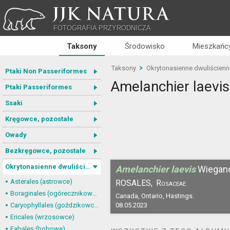
JJK NATURA
FOTOGRAFIA PRZYRODNICZA
Taksony
Środowisko
Mieszkańcy
Taksony
Okrytonasienne dwuliścienn
Ptaki Non Passeriformes
Amelanchier laevis
Ptaki Passeriformes
Ssaki
Kręgowce, pozostałe
Owady
Bezkręgowce, pozostałe
Okrytonasienne dwuliścienne
Amelanchier laevis
Wiegan
Asterales (astrowce)
ROSALES,
Rosaceae
Boraginales (ogórecznikowce)
Canada, Ontario, Hastings.
Caryophyllales (goździkowce)
08.05.2023
Ericales (wrzosowce)
Fabales (bobowe)