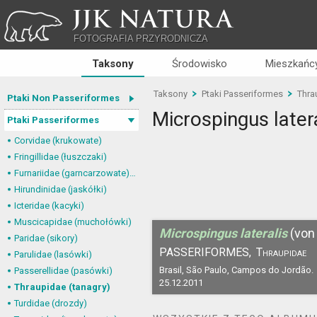
JJK NATURA
FOTOGRAFIA PRZYRODNICZA
Taksony
Środowisko
Mieszkańcy
Taksony
Ptaki Passeriformes
Thra
Ptaki Non Passeriformes
Microspingus later
Ptaki Passeriformes
Corvidae (krukowate)
Fringillidae (łuszczaki)
Furnariidae (garncarzowate) i Dendrocolaptidae (tęgosterowate)
Hirundinidae (jaskółki)
Icteridae (kacyki)
Muscicapidae (muchołówki)
Microspingus lateralis
(von
Paridae (sikory)
PASSERIFORMES,
Thraupidae
Parulidae (lasówki)
Brasil, São Paulo, Campos do Jordão.
Passerellidae (pasówki)
25.12.2011
Thraupidae (tanagry)
Turdidae (drozdy)