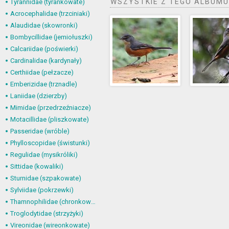
WSZYSTKIE Z TEGO ALBUMU
Tyrannidae (tyrankowate)
Acrocephalidae (trzciniaki)
Alaudidae (skowronki)
Bombycillidae (jemiołuszki)
Calcariidae (poświerki)
Cardinalidae (kardynały)
Certhiidae (pełzacze)
Emberizidae (trznadle)
Laniidae (dzierzby)
Mimidae (przedrzeźniacze)
Motacillidae (pliszkowate)
Passeridae (wróble)
Phylloscopidae (świstunki)
Regulidae (mysikróliki)
Sittidae (kowaliki)
Sturnidae (szpakowate)
Sylviidae (pokrzewki)
Thamnophilidae (chronkowate)
Troglodytidae (strzyżyki)
Vireonidae (wireonkowate)