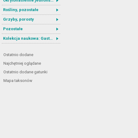
Okrytonasienne jednoliścienne
Rośliny, pozostałe
Grzyby, porosty
Pozostałe
Kolekcja naukowa: Gastrotricha
Ostatnio dodane
Najchętniej oglądane
Ostatnio dodane gatunki
Mapa taksonów