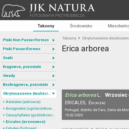
JJK NATURA
FOTOGRAFIA PRZYRODNICZA
Taksony
Środowisko
Mieszkańcy
Taksony
Okrytonasienne dwuliścienn
Ptaki Non Passeriformes
Erica arborea
Ptaki Passeriformes
Ssaki
Kręgowce, pozostałe
Owady
Bezkręgowce, pozostałe
Okrytonasienne dwuliścienne
Erica arborea
L.
Wrzosiec 
Asterales (astrowce)
ERICALES,
Ericaceae
Boraginales (ogórecznikowce)
Portugal, distrito de Faro, Serra de Mo
Caryophyllales (goździkowce)
15.02.2020
Ericales (wrzosowce)
Fabales (bobowe)