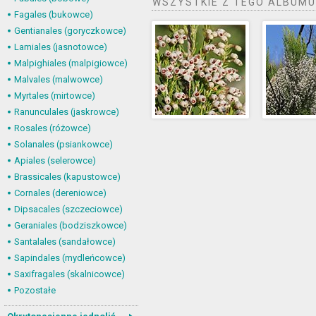
WSZYSTKIE Z TEGO ALBUMU
Fagales (bukowce)
Gentianales (goryczkowce)
Lamiales (jasnotowce)
Malpighiales (malpigiowce)
Malvales (malwowce)
Myrtales (mirtowce)
Ranunculales (jaskrowce)
Rosales (różowce)
Solanales (psiankowce)
Apiales (selerowce)
Brassicales (kapustowce)
Cornales (dereniowce)
Dipsacales (szczeciowce)
Geraniales (bodziszkowce)
Santalales (sandałowce)
Sapindales (mydleńcowce)
Saxifragales (skalnicowce)
Pozostałe