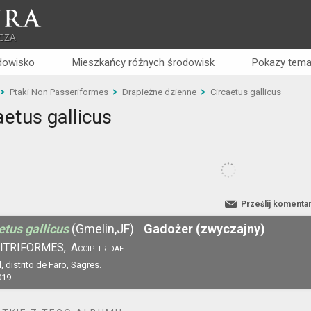
RA
CZA
dowisko
Mieszkańcy różnych środowisk
Pokazy tema
Ptaki Non Passeriformes
Drapieżne dzienne
Circaetus gallicus
aetus gallicus
Prześlij komenta
etus gallicus
(Gmelin,JF)
Gadożer (zwyczajny)
ITRIFORMES,
Accipitridae
, distrito de Faro, Sagres.
019