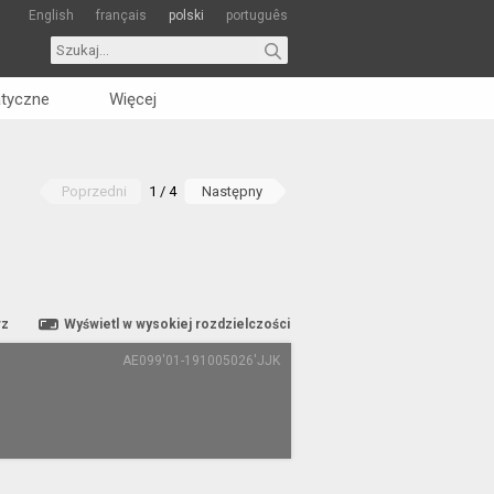
English
français
polski
português
tyczne
Więcej
Poprzedni
1 / 4
Następny
rz
Wyświetl w wysokiej rozdzielczości
AE099'01-191005026'JJK