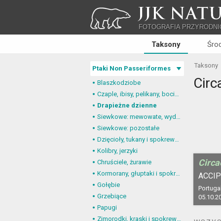
JJK NATU
FOTOGRAFIA PRZYRODNI
Taksony
Śro
Taksony
Ptaki Non Passeriformes
Circ
Blaszkodziobe
Czaple, ibisy, pelikany, bociany
Drapieżne dzienne
Siewkowe: mewowate, wydrzyki, żwirowce
Siewkowe: pozostałe
Dzięcioły, tukany i spokrewnione
Kolibry, jerzyki
Circa
Chruściele, żurawie
Kormorany, głuptaki i spokrewnione
ACCIP
Gołębie
Portugal
Grzebiące
05.10.2
Papugi
Zimorodki, kraski i spokrewnione