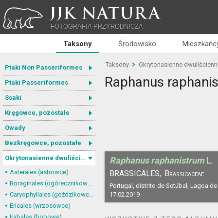
JJK NATURA
FOTOGRAFIA PRZYRODNICZA
Taksony
Środowisko
Mieszkańcy
Taksony
Okrytonasienne dwuliścienn
Ptaki Non Passeriformes
Raphanus raphani
Ptaki Passeriformes
Ssaki
Kręgowce, pozostałe
Owady
Bezkręgowce, pozostałe
Okrytonasienne dwuliścienne
Raphanus raphanistrum
L.
Asterales (astrowce)
BRASSICALES,
Brassicaceae
Boraginales (ogórecznikowce)
Portugal, distrito de Setúbal, Lagoa de
Caryophyllales (goździkowce)
17.02.2019
Ericales (wrzosowce)
Fabales (bobowe)