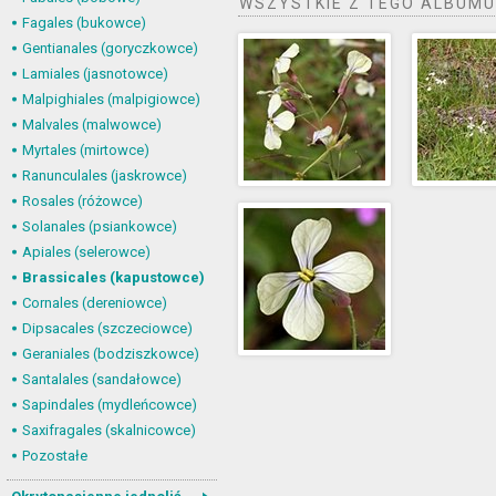
WSZYSTKIE Z TEGO ALBUMU
Fagales (bukowce)
Gentianales (goryczkowce)
Lamiales (jasnotowce)
Malpighiales (malpigiowce)
Malvales (malwowce)
Myrtales (mirtowce)
Ranunculales (jaskrowce)
Rosales (różowce)
Solanales (psiankowce)
Apiales (selerowce)
Brassicales (kapustowce)
Cornales (dereniowce)
Dipsacales (szczeciowce)
Geraniales (bodziszkowce)
Santalales (sandałowce)
Sapindales (mydleńcowce)
Saxifragales (skalnicowce)
Pozostałe