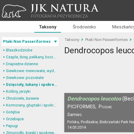
JJK NATURA
FOTOGRAFIA PRZYRODNICZA
Taksony
Środowisko
Mieszkańcy
Taksony
Ptaki Non Passeriformes
Ptaki Non Passeriformes
Dendrocopos leuc
Blaszkodziobe
Czaple, ibisy, pelikany, bociany
Drapieżne dzienne
Siewkowe: mewowate, wydrzyki, żwirowce
Siewkowe: pozostałe
Dzięcioły, tukany i spokrewnione
Kolibry, jerzyki
Dendrocopos leucotos
(Bec
Chruściele, żurawie
Kormorany, głuptaki i spokrewnione
PICIFORMES,
Picidae
Gołębie
Samiec.
Grzebiące
Polska, Podlaskie, Biebrzański Park N
Papugi
14.03.2014
Zimorodki, kraski i spokrewnione