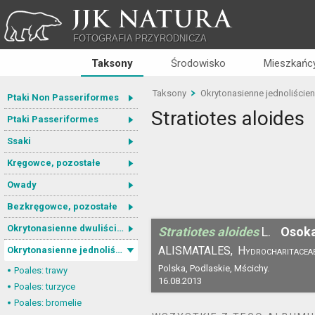
JJK NATURA
FOTOGRAFIA PRZYRODNICZA
Taksony
Środowisko
Mieszkańcy
Taksony
Okrytonasienne jednoliście
Ptaki Non Passeriformes
Stratiotes aloides
Ptaki Passeriformes
Ssaki
Kręgowce, pozostałe
Owady
Bezkręgowce, pozostałe
Okrytonasienne dwuliścienne
Stratiotes aloides
L.
Osoka
ALISMATALES,
Hydrocharitacea
Okrytonasienne jednoliścienne
Polska, Podlaskie, Mścichy.
Poales: trawy
16.08.2013
Poales: turzyce
Poales: bromelie