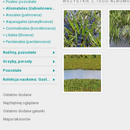
WSZYSTKIE Z TEGO ALBUMU
Poales: pozostałe
Alismatales (żabieńcowate)
Arecales (palmowce)
Asparagales (amarylkowce)
Commelinales (komelinowce)
Liliales (liliowce)
Pandanales (pandanowce)
Rośliny, pozostałe
Grzyby, porosty
Pozostałe
Kolekcja naukowa: Gastrotricha
Ostatnio dodane
Najchętniej oglądane
Ostatnio dodane gatunki
Mapa taksonów