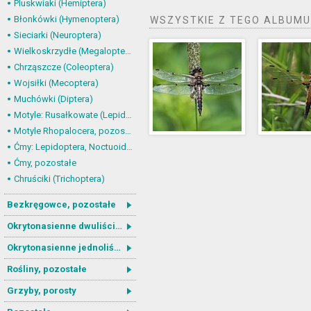
Pluskwiaki (Hemiptera)
Błonkówki (Hymenoptera)
WSZYSTKIE Z TEGO ALBUMU
Sieciarki (Neuroptera)
Wielkoskrzydłe (Megaloptera)
Chrząszcze (Coleoptera)
Wojsiłki (Mecoptera)
Muchówki (Diptera)
Motyle: Rusałkowate (Lepidoptera, Nymphalidae)
Motyle Rhopalocera, pozostałe
Ćmy: Lepidoptera, Noctuoidea
Ćmy, pozostałe
Chruściki (Trichoptera)
Bezkręgowce, pozostałe
Okrytonasienne dwuliścienne
Okrytonasienne jednoliścienne
Rośliny, pozostałe
Grzyby, porosty