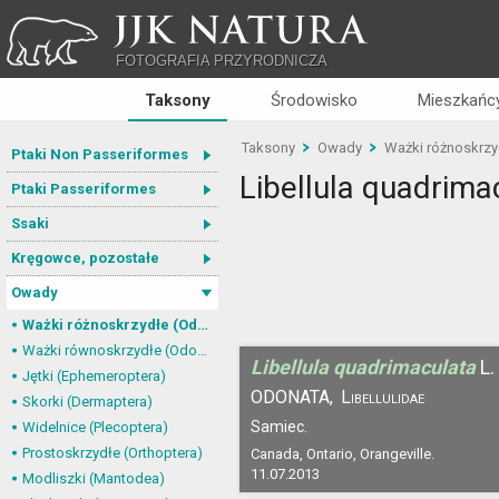
JJK NATURA
FOTOGRAFIA PRZYRODNICZA
Taksony
Środowisko
Mieszkańcy
Taksony
Owady
Ważki różnoskrzy
Ptaki Non Passeriformes
Libellula quadrima
Ptaki Passeriformes
Ssaki
Kręgowce, pozostałe
Owady
Ważki różnoskrzydłe (Odonata, Anisoptera)
Ważki równoskrzydłe (Odonata, Zygoptera)
Libellula quadrimaculata
L.
Jętki (Ephemeroptera)
ODONATA,
Libellulidae
Skorki (Dermaptera)
Samiec.
Widelnice (Plecoptera)
Prostoskrzydłe (Orthoptera)
Canada, Ontario, Orangeville.
11.07.2013
Modliszki (Mantodea)