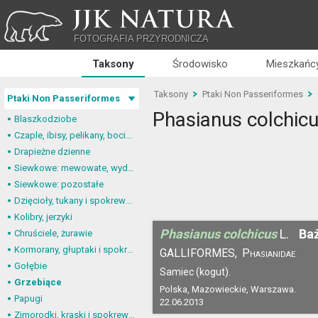
JJK NATURA
FOTOGRAFIA PRZYRODNICZA
Taksony
Środowisko
Mieszkańcy
Taksony
Ptaki Non Passeriformes
Ptaki Non Passeriformes
Phasianus colchic
Blaszkodziobe
Czaple, ibisy, pelikany, bociany
Drapieżne dzienne
Siewkowe: mewowate, wydrzyki, żwirowce
Siewkowe: pozostałe
Dzięcioły, tukany i spokrewnione
Kolibry, jerzyki
Phasianus colchicus
L.
Baż
Chruściele, żurawie
Kormorany, głuptaki i spokrewnione
GALLIFORMES,
Phasianidae
Gołębie
Samiec (kogut).
Grzebiące
Polska, Mazowieckie, Warszawa.
Papugi
22.06.2013
Zimorodki, kraski i spokrewnione