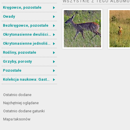
WSZYSTKIE Z TEGO ALBUMU
Kręgowce, pozostałe
Owady
Bezkręgowce, pozostałe
Okrytonasienne dwuliścienne
Okrytonasienne jednoliścienne
Rośliny, pozostałe
Grzyby, porosty
Pozostałe
Kolekcja naukowa: Gastrotricha
Ostatnio dodane
Najchętniej oglądane
Ostatnio dodane gatunki
Mapa taksonów