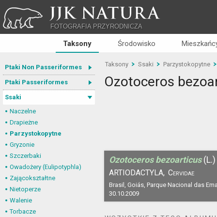
JJK NATURA
FOTOGRAFIA PRZYRODNICZA
Taksony
Środowisko
Mieszkańcy
Taksony
Ssaki
Parzystokopytne
Ptaki Non Passeriformes
Ozotoceros bezoar
Ptaki Passeriformes
Ssaki
Naczelne
Drapieżne
Parzystokopytne
Gryzonie
Szczerbaki
Ozotoceros bezoarticus
(L.)
Owadożery (Eulipotyphla)
ARTIODACTYLA,
Cervidae
Zającokształtne
Brasil, Goiás, Parque Nacional das Em
Nietoperze
30.10.2009
Walenie
Torbacze