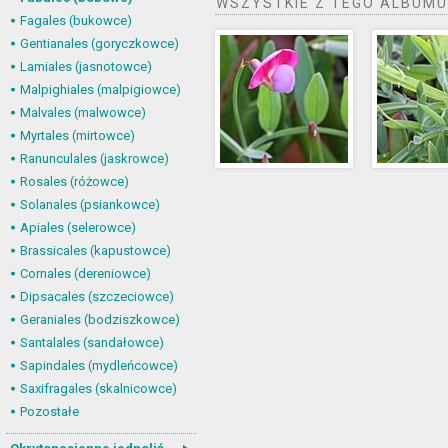
WSZYSTKIE Z TEGO ALBUMU
Fagales (bukowce)
Gentianales (goryczkowce)
Lamiales (jasnotowce)
Malpighiales (malpigiowce)
Malvales (malwowce)
Myrtales (mirtowce)
Ranunculales (jaskrowce)
Rosales (różowce)
Solanales (psiankowce)
Apiales (selerowce)
Brassicales (kapustowce)
Cornales (dereniowce)
Dipsacales (szczeciowce)
Geraniales (bodziszkowce)
Santalales (sandałowce)
Sapindales (mydleńcowce)
Saxifragales (skalnicowce)
Pozostałe