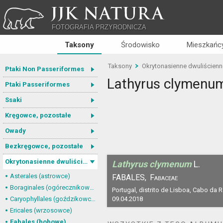
JJK NATURA
FOTOGRAFIA PRZYRODNICZA
Taksony
Środowisko
Mieszkańcy
Taksony
Okrytonasienne dwuliścienn
Ptaki Non Passeriformes
Lathyrus clymenu
Ptaki Passeriformes
Ssaki
Kręgowce, pozostałe
Owady
Bezkręgowce, pozostałe
Okrytonasienne dwuliścienne
Lathyrus clymenum
L.
Asterales (astrowce)
FABALES,
Fabaceae
Boraginales (ogórecznikowce)
Portugal, distrito de Lisboa, Cabo da 
Caryophyllales (goździkowce)
09.04.2018
Ericales (wrzosowce)
Fabales (bobowe)